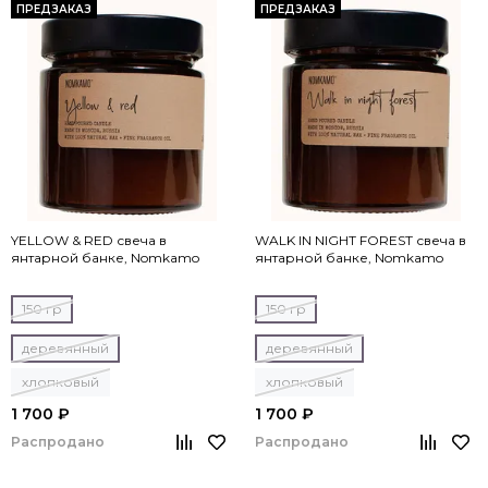
ПРЕДЗАКАЗ
ПРЕДЗАКАЗ
YELLOW & RED свеча в
WALK IN NIGHT FOREST свеча в
янтарной банке, Nomkamo
янтарной банке, Nomkamo
150 гр
150 гр
деревянный
деревянный
хлопковый
хлопковый
1 700 ₽
1 700 ₽
Распродано
Распродано