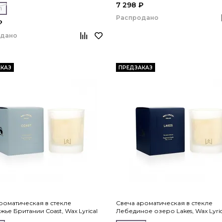
7 298 ₽
л
Распродано
₽
одано
КАЗ
ПРЕДЗАКАЗ
роматическая в стекле
Свеча ароматическая в стекле
ье Британии Coast, Wax Lyrical
Лебединое озеро Lakes, Wax Lyric