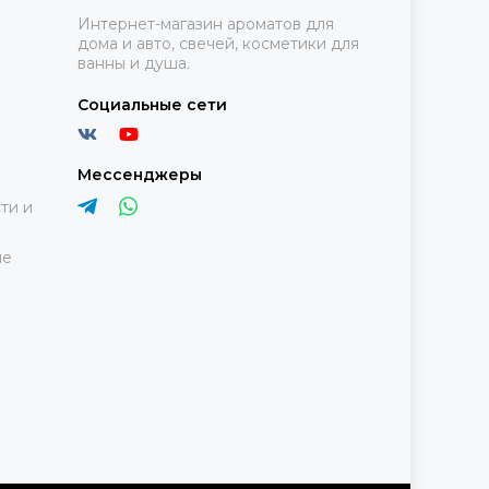
Интернет-магазин ароматов для
дома и авто, свечей, косметики для
ванны и душа.
Социальные сети
Мессенджеры
ти и
ие