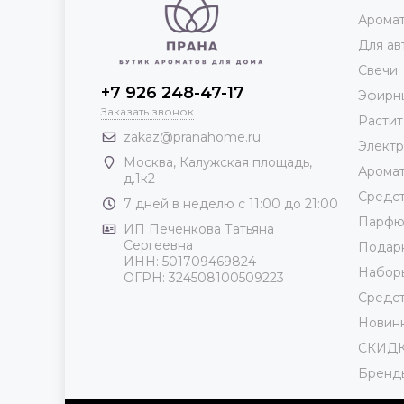
Аромат
Для ав
Свечи
+7 926 248-47-17
Эфирн
Заказать звонок
Растит
zakaz@pranahome.ru
Элект
Москва
, Калужская площадь,
Арома
д.1к2
Средст
7 дней в неделю с 11:00 до 21:00
Парф
ИП Печенкова Татьяна
Сергеевна
Подар
ИНН: 501709469824
Набор
ОГРН: 324508100509223
Средст
Новин
СКИД
Бренд