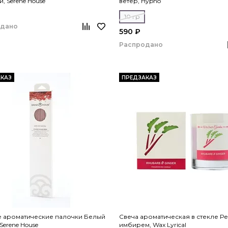
, Serene House
ветер, Hypno
10 гр
одано
590 ₽
Распродано
КАЗ
ПРЕДЗАКАЗ
е ароматические палочки Белый
Свеча ароматическая в стекле Ре
Serene House
имбирем, Wax Lyrical