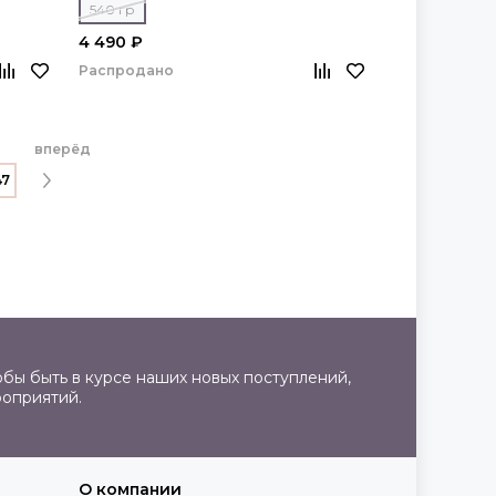
540 гр
4 490 ₽
Распродано
вперёд
47
бы быть в курсе наших новых поступлений,
роприятий.
О компании