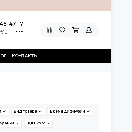
48-47-17
онок
ЛОГ
КОНТАКТЫ
я
Вид товара
Время диффузии
оздания
Для кого