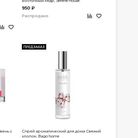
Восточный кедр, Serene House
950 ₽
Распродано
ПРЕДЗАКАЗ
вень с
Спрей ароматический для дома Свежий
хлопок, Bago home