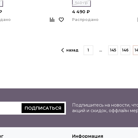
540 гр
₽
4 490 ₽
одано
Распродано
назад
1
…
145
146
1
Подпишитесь на новости, что
ПОДПИСАТЬСЯ
акций и скидок, оффлайн ме
ог
Информация