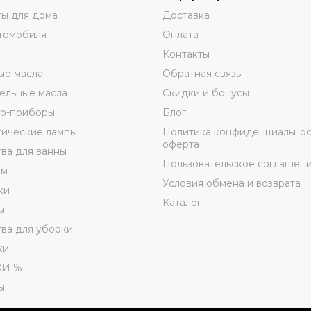
ы для дома
Доставка
томобиля
Оплата
Контакты
ые масла
Обратная связь
ельные масла
Скидки и бонусы
ро-приборы
Блог
тические лампы
Политика конфиденциальнос
оферта
ва для ванны
Пользовательское соглашен
юм
Условия обмена и возврата
ки
Каталог
ы
ва для уборки
ки
КИ %
ы