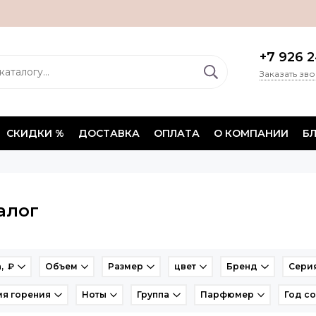
+7 926 2
Заказать зв
СКИДКИ %
ДОСТАВКА
ОПЛАТА
О КОМПАНИИ
Б
алог
, ₽
Объем
Размер
цвет
Бренд
Сери
я горения
Ноты
Группа
Парфюмер
Год с