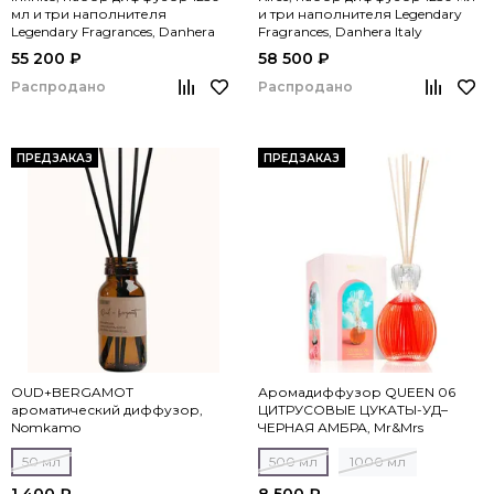
мл и три наполнителя
и три наполнителя Legendary
Legendary Fragrances, Danhera
Fragrances, Danhera Italy
Italy
55 200 ₽
58 500 ₽
Распродано
Распродано
ПРЕДЗАКАЗ
ПРЕДЗАКАЗ
OUD+BERGAMOT
Аромадиффузор QUEEN 06
ароматический диффузор,
ЦИТРУСОВЫЕ ЦУКАТЫ-УД–
Nomkamo
ЧЕРНАЯ АМБРА, Mr&Mrs
Fragrance
50 мл
500 мл
1000 мл