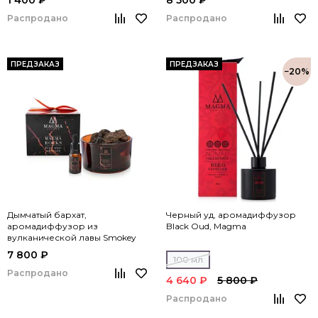
1 400 ₽
8 500 ₽
Распродано
Распродано
ПРЕДЗАКАЗ
ПРЕДЗАКАЗ
−20%
Дымчатый бархат,
Черный уд, аромадиффузор
аромадиффузор из
Black Oud, Magma
вулканической лавы Smokey
velvet, Magma
7 800 ₽
100 мл
Распродано
4 640 ₽
5 800 ₽
Распродано