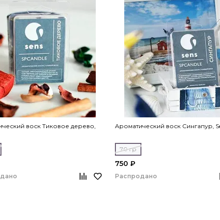
ческий воск Тиковое дерево,
Ароматический воск Сингапур, S
70 гр
750 ₽
одано
Распродано