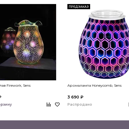
ПРЕДЗАКАЗ
ав Firework, Sens
Аромалампа Honeycomb, Sens
₽
3 690 ₽
Распродано
орзину