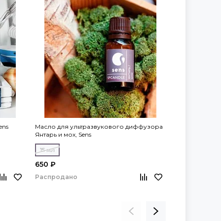
ens
Масло для ультразвукового диффузора
Масло для ул
Янтарь и мох, Sens
Сандал и муску
15 мл
15 мл
650 ₽
650 ₽
Распродано
Распродано