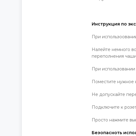
Инструкция по экс
При использоовании
Налейте немного во
переполнения чаши
При использовании 
Поместите нужное к
Не допускайте пер
Подключите к розет
Просто нажмите вык
Безопасноть испо