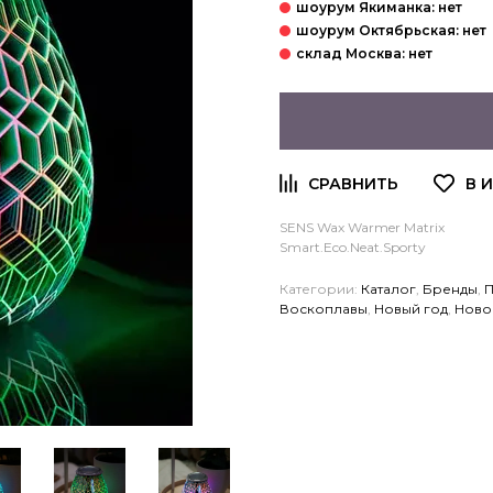
SENS Wax Warmer Matrix
Smart.Eco.Neat.Sporty
Категории:
Каталог
,
Бренды
,
П
Воскоплавы
,
Новый год
,
Ново