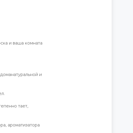
Д
оска и ваша комната
 доманатуральной и
ел.
епенно тает,
ра, ароматизатора