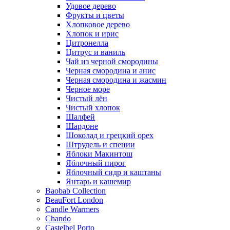
Удовое дерево
Фрукты и цветы
Хлопковое дерево
Хлопок и ирис
Цитронелла
Цитрус и ваниль
Чай из черной смородины
Черная смородина и анис
Черная смородина и жасмин
Черное море
Чистый лён
Чистый хлопок
Шалфей
Шардоне
Шоколад и грецкий орех
Штрудель и специи
Яблоки Макинтош
Яблочный пирог
Яблочный сидр и каштаны
Янтарь и кашемир
Baobab Collection
BeauFort London
Candle Warmers
Chando
Castelbel Porto