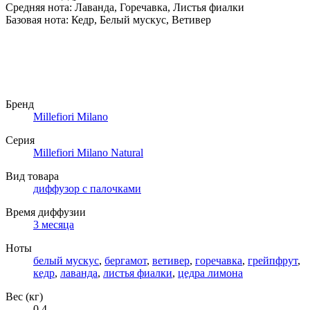
Средняя нота: Лаванда, Горечавка, Листья фиалки
Базовая нота: Кедр, Белый мускус, Ветивер
Бренд
Millefiori Milano
Серия
Millefiori Milano Natural
Вид товара
диффузор с палочками
Время диффузии
3 месяца
Ноты
белый мускус
,
бергамот
,
ветивер
,
горечавка
,
грейпфрут
,
кедр
,
лаванда
,
листья фиалки
,
цедра лимона
Вес (кг)
0.4