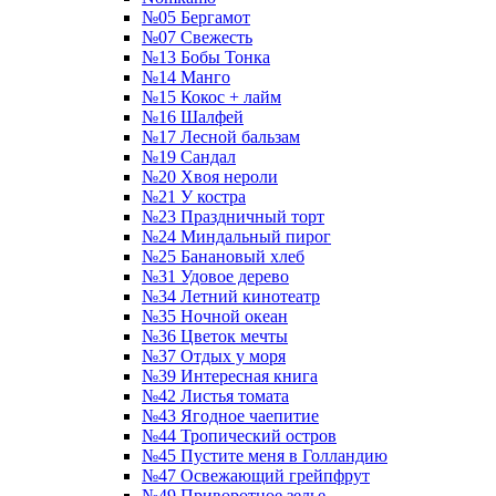
№05 Бергамот
№07 Свежесть
№13 Бобы Тонка
№14 Манго
№15 Кокос + лайм
№16 Шалфей
№17 Лесной бальзам
№19 Сандал
№20 Хвоя нероли
№21 У костра
№23 Праздничный торт
№24 Миндальный пирог
№25 Банановый хлеб
№31 Удовое дерево
№34 Летний кинотеатр
№35 Ночной океан
№36 Цветок мечты
№37 Отдых у моря
№39 Интересная книга
№42 Листья томата
№43 Ягодное чаепитие
№44 Тропический остров
№45 Пустите меня в Голландию
№47 Освежающий грейпфрут
№49 Приворотное зелье