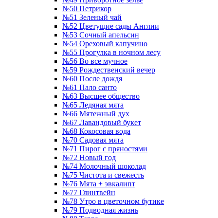
№50 Петрикор
№51 Зеленый чай
№52 Цветущие сады Англии
№53 Сочный апельсин
№54 Ореховый капучино
№55 Прогулка в ночном лесу
№56 Во все мучное
№59 Рождественский вечер
№60 После дождя
№61 Пало санто
№63 Высшее общество
№65 Ледяная мята
№66 Мятежный дух
№67 Лавандовый букет
№68 Кокосовая вода
№70 Садовая мята
№71 Пирог с пряностями
№72 Новый год
№74 Молочный шоколад
№75 Чистота и свежесть
№76 Мята + эвкалипт
№77 Глинтвейн
№78 Утро в цветочном бутике
№79 Подводная жизнь