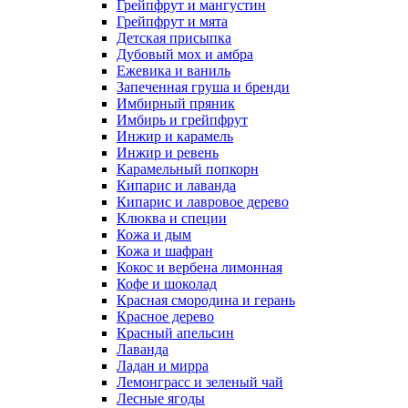
Грейпфрут и мангустин
Грейпфрут и мята
Детская присыпка
Дубовый мох и амбра
Ежевика и ваниль
Запеченная груша и бренди
Имбирный пряник
Имбирь и грейпфрут
Инжир и карамель
Инжир и ревень
Карамельный попкорн
Кипарис и лаванда
Кипарис и лавровое дерево
Клюква и специи
Кожа и дым
Кожа и шафран
Кокос и вербена лимонная
Кофе и шоколад
Красная смородина и герань
Красное дерево
Красный апельсин
Лаванда
Ладан и мирра
Лемонграсс и зеленый чай
Лесные ягоды