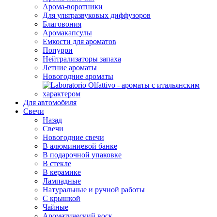
Арома-воротники
Для ультразвуковых диффузоров
Благовония
Аромакапсулы
Емкости для ароматов
Попурри
Нейтрализаторы запаха
Летние ароматы
Новогодние ароматы
Для автомобиля
Свечи
Назад
Свечи
Новогодние свечи
В алюминиевой банке
В подарочной упаковке
В стекле
В керамике
Лампадные
Натуральные и ручной работы
С крышкой
Чайные
Ароматический воск