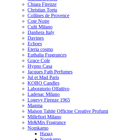
Chiara Firenze
Christian Tortu
Collines de Provence
Cote Noire
Culti Milano
Danhera Italy
Davines
Echoes
Eteria cosmo
Euthalia Fragrances
Grace Cole
Hypno Casa
Jacques Fath Perfumes
Jul et Mad Paris
KOBO Candles
Laboratorio Olfattivo
Ladenac Milano
Logevy Firenze 1965
Magma
Maison Tahite Officine Creative Profumi
Millefiori Milano
Mr&Mrs Fragrance
Nomkamo
Назад
Nomkamo