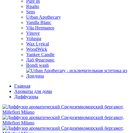
Pure In
Risalto
Sens
Urban Apothecary
Vanilla Blanc
Vila Hermanos
Vinove
Voluspa
Wax Lyrical
WoodWick
Yankee Candle
Лаб Фрагранс
Bondi wash
Главная
Ароматы для дома
Диффузоры