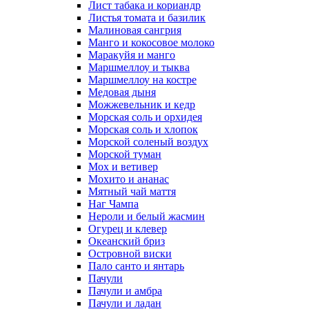
Лист табака и кориандр
Листья томата и базилик
Малиновая сангрия
Манго и кокосовое молоко
Маракуйя и манго
Маршмеллоу и тыква
Маршмеллоу на костре
Медовая дыня
Можжевельник и кедр
Морская соль и орхидея
Морская соль и хлопок
Морской соленый воздух
Морской туман
Мох и ветивер
Мохито и ананас
Мятный чай маття
Наг Чампа
Нероли и белый жасмин
Огурец и клевер
Океанский бриз
Островной виски
Пало санто и янтарь
Пачули
Пачули и амбра
Пачули и ладан