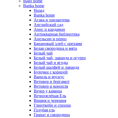
Bago home
Banka home
Назад
Banka home
Агава и хризантема
Английский сад
Анис и кардамон
Антикварная библиотека
Апельсин и перец
Банановый хлеб с орехами
Белая смородина и мята
Белый чай
Белый чай, лаванда и огурец
Белый чай и ягоды
Белый шалфей и лаванда
Булочки с корицей
Ваниль и мускус
Ветивер и бергамот
Ветивер и конопля
Вечер у камина
Вечнозелёная Ель
Вишня и черешня
Глинтвейн и специи
Голубая ель
Гранат и смородина