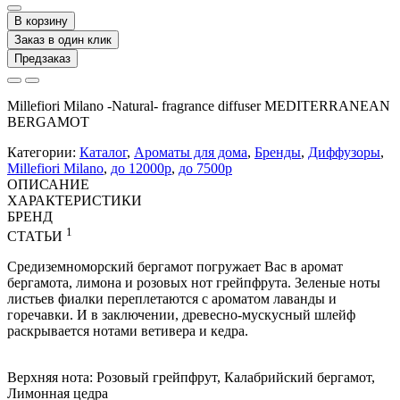
В корзину
Заказ в один клик
Предзаказ
Millefiori Milano -Natural- fragrance diffuser MEDITERRANEAN
BERGAMOT
Категории:
Каталог
,
Ароматы для дома
,
Бренды
,
Диффузоры
,
Millefiori Milano
,
до 12000р
,
до 7500р
ОПИСАНИЕ
ХАРАКТЕРИСТИКИ
БРЕНД
1
СТАТЬИ
Средиземноморский бергамот погружает Вас в аромат
бергамота, лимона и розовых нот грейпфрута. Зеленые ноты
листьев фиалки переплетаются с ароматом лаванды и
горечавки. И в заключении, древесно-мускусный шлейф
раскрывается нотами ветивера и кедра.
Верхняя нота: Розовый грейпфрут, Калабрийский бергамот,
Лимонная цедра