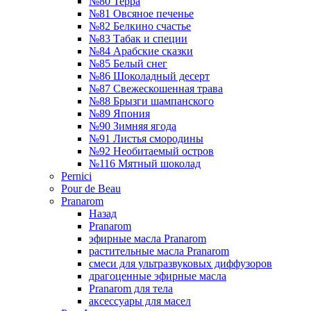
№80 Терра
№81 Овсяное печенье
№82 Белкино счастье
№83 Табак и специи
№84 Арабские сказки
№85 Белый снег
№86 Шоколадный десерт
№87 Свежескошенная трава
№88 Брызги шампанского
№89 Япония
№90 Зимняя ягода
№91 Листья смородины
№92 Необитаемый остров
№116 Мятный шоколад
Pernici
Pour de Beau
Pranarom
Назад
Pranarom
эфирные масла Pranarom
растительные масла Pranarom
смеси для ультразвуковых диффузоров
драгоценные эфирные масла
Pranarom для тела
аксессуары для масел