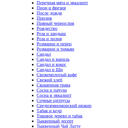
Перечная мята и эвкалипт
Пион и фрезия
После дождя
Прилив
Пряный чернослив
Рождество
Роза и ландыш
Роза и лилия
Розмарин и перец
Розмарин и тимьян
Сандал
Сандал и ваниль
Сандал и кокос
Сандал и Ши
Свежемолотый кофе
Свежий хлеб
Скошенная трава
Сосна и пачули
Сосна и эвкалипт
Сочные цитрусы
Средиземноморский инжир
Табак и кедр
Тиковое дерево и табак
Тыквенный десерт
Тыквенный Чай Латте