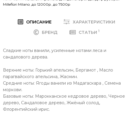
Millefiori Milano
,
до 12000р
,
до 7500р
ОПИСАНИЕ
ХАРАКТЕРИСТИКИ
1
БРЕНД
СТАТЬИ
Сладкие ноты ванили, усиленные нотами леса и
сандалового дерева.
Верхние ноты: Горький апельсин, Бергамот , Масло
парагвайского апельсина, Жасмин.
Средние ноты: Ягоды ванили из Мадагаскара , Cемена
моркови.
Базовые ноты: Марокканское кедровое дерево, Черное
дерево, Сандаловое дерево, Жжёный солод,
Флорентийский ирис.