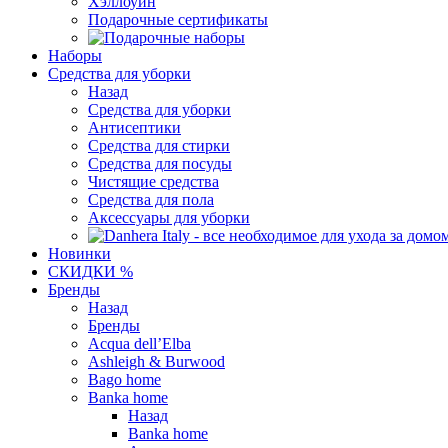
Хэллоуин
Подарочные сертификаты
Наборы
Средства для уборки
Назад
Средства для уборки
Антисептики
Средства для стирки
Средства для посуды
Чистящие средства
Средства для пола
Аксессуары для уборки
Новинки
СКИДКИ %
Бренды
Назад
Бренды
Acqua dell’Elba
Ashleigh & Burwood
Bago home
Banka home
Назад
Banka home