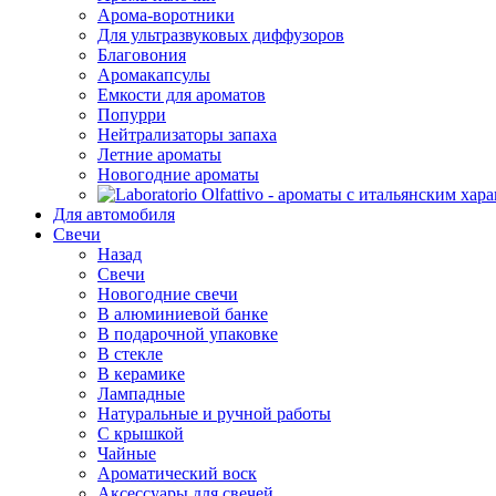
Арома-воротники
Для ультразвуковых диффузоров
Благовония
Аромакапсулы
Емкости для ароматов
Попурри
Нейтрализаторы запаха
Летние ароматы
Новогодние ароматы
Для автомобиля
Свечи
Назад
Свечи
Новогодние свечи
В алюминиевой банке
В подарочной упаковке
В стекле
В керамике
Лампадные
Натуральные и ручной работы
С крышкой
Чайные
Ароматический воск
Аксессуары для свечей