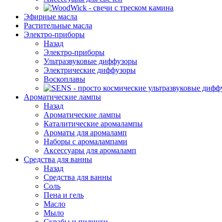
Эфирные масла
Растительные масла
Электро-приборы
Назад
Электро-приборы
Ультразвуковые диффузоры
Электрические диффузоры
Воскоплавы
Ароматические лампы
Назад
Ароматические лампы
Каталитические аромалампы
Ароматы для аромаламп
Наборы с аромалампами
Аксессуары для аромаламп
Средства для ванны
Назад
Средства для ванны
Соль
Пена и гель
Масло
Мыло
Скрабы и пилинги