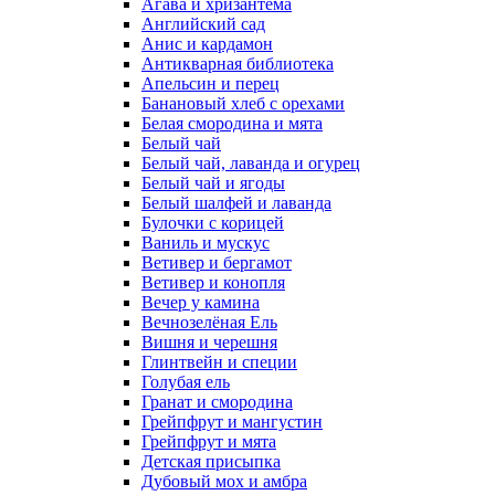
Агава и хризантема
Английский сад
Анис и кардамон
Антикварная библиотека
Апельсин и перец
Банановый хлеб с орехами
Белая смородина и мята
Белый чай
Белый чай, лаванда и огурец
Белый чай и ягоды
Белый шалфей и лаванда
Булочки с корицей
Ваниль и мускус
Ветивер и бергамот
Ветивер и конопля
Вечер у камина
Вечнозелёная Ель
Вишня и черешня
Глинтвейн и специи
Голубая ель
Гранат и смородина
Грейпфрут и мангустин
Грейпфрут и мята
Детская присыпка
Дубовый мох и амбра