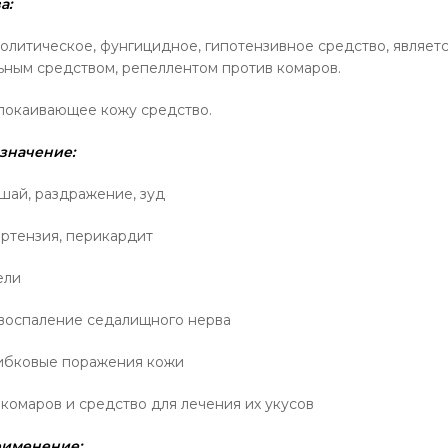
а:
олитическое, фунгицидное, гипотензивное средство, являет
ьным средством, репеллентом против комаров.
покаивающее кожу средство.
значение:
шай, раздражение, зуд
ертензия, перикардит
ели
, воспаление седалищного нерва
грибковые поражения кожи
 комаров и средство для лечения их укусов
именение: