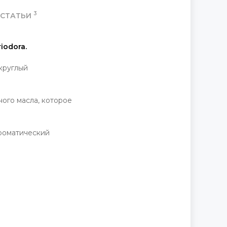
3
СТАТЬИ
riodora.
круглый
ого масла, которое
ароматический