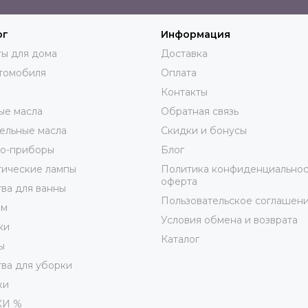
ог
Информация
ы для дома
Доставка
томобиля
Оплата
Контакты
ые масла
Обратная связь
ельные масла
Скидки и бонусы
ро-приборы
Блог
тические лампы
Политика конфиденциальнос
оферта
ва для ванны
Пользовательское соглашен
юм
Условия обмена и возврата
ки
Каталог
ы
ва для уборки
ки
КИ %