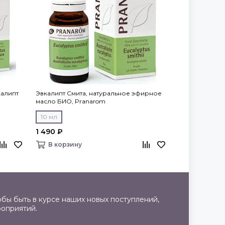
калипт
Эвкалипт Смита, натуральное эфирное
Натуральное 
масло БИО, Pranarom
ментоловый, 
10 мл
10 мл
1 490 ₽
990 ₽
Распродано
В корзину
бы быть в курсе наших новых поступлений,
роприятий.