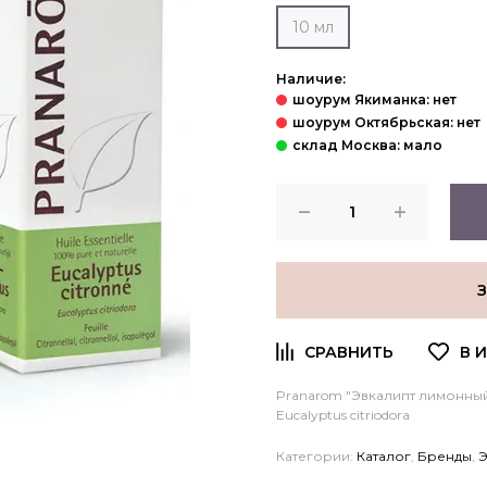
10 мл
Наличие:
Pranarom
"Эвкалипт лимонный
Eucalyptus citriodora
Категории:
Каталог
,
Бренды
,
Э