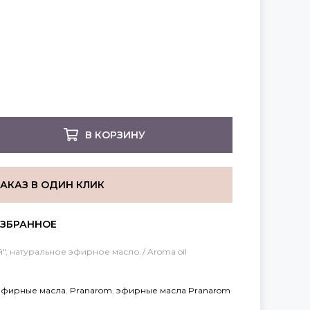
В КОРЗИНУ
ЗАКАЗ В ОДИН КЛИК
", натуральное эфирное масло./ Aroma oil
фирные масла
,
Pranarom
,
эфирные масла Pranarom