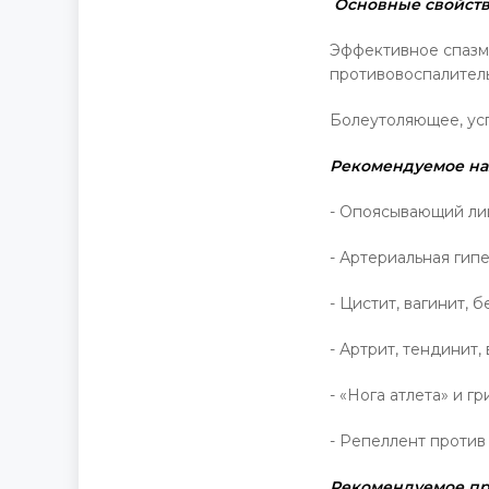
Основные свойств
Эффективное спазм
противовоспалител
Болеутоляющее, ус
Рекомендуемое на
- Опоясывающий ли
- Артериальная гип
- Цистит, вагинит, б
- Артрит, тендинит
- «Нога атлета» и 
- Репеллент против
Рекомендуемое пр