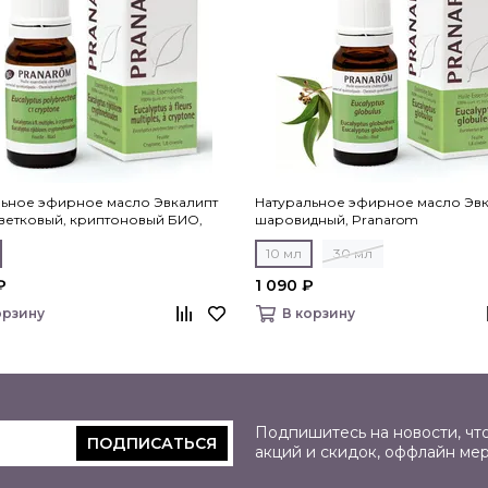
льное эфирное масло Эвкалипт
Натуральное эфирное масло Эв
ветковый, криптоновый БИО,
шаровидный, Pranarom
om
10 мл
30 мл
₽
1 090 ₽
орзину
В корзину
Подпишитесь на новости, что
ПОДПИСАТЬСЯ
акций и скидок, оффлайн ме