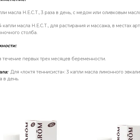
пли масла Н.Е.С.Т., 3 раза в день, с медом или оливковым масл
4 капли масла Н.Е.С.Т., для растирания и массажа, в местах а
оночного столба.
ности:
 течение первых трех месяцев беременности.
ала:
Для «локтя теннисиста»: 3 капли масла лимонного эвкали
а в день.