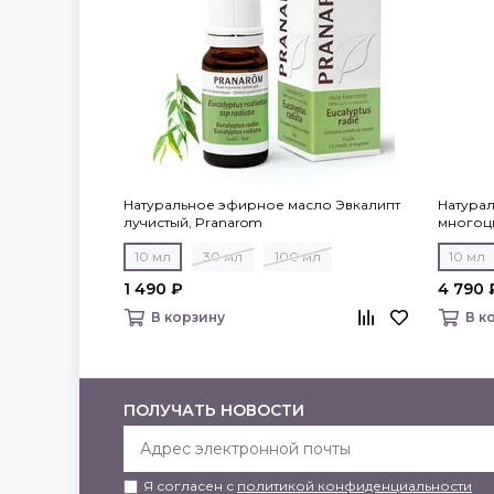
Натуральное эфирное масло Эвкалипт
Натура
лучистый, Pranarom
многоц
Pranar
10 мл
30 мл
100 мл
10 мл
1 490 ₽
4 790 
В корзину
В к
ПОЛУЧАТЬ НОВОСТИ
Я согласен с
политикой конфиденциальности