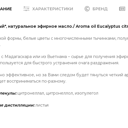
АНИЕ
ХАРАКТЕРИСТИКИ
БРЕНД
", натуральное эфирное масло./ Aroma oil Eucalyptus cit
ной формы, белые цветы с многочисленными тычинками, полу
.
с Мадагаскара или из Вьетнама – сырье для получения эфирн
пользуется для быстрого устранения очага раздражения.
о эффективное, но за Вами следом будет тянуться четкий 
дет восприниматься по-разному.
лекулы:
цитронеллал, цитронеллол, изопулегол
ая дистилляции:
листья