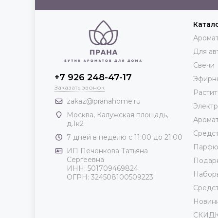
Катал
Аромат
Для ав
Свечи
+7 926 248-47-17
Эфирн
Заказать звонок
Растит
zakaz@pranahome.ru
Элект
Москва
, Калужская площадь,
Арома
д.1к2
Средст
7 дней в неделю с 11:00 до 21:00
Парф
ИП Печенкова Татьяна
Сергеевна
Подар
ИНН: 501709469824
Набор
ОГРН: 324508100509223
Средст
Новин
СКИД