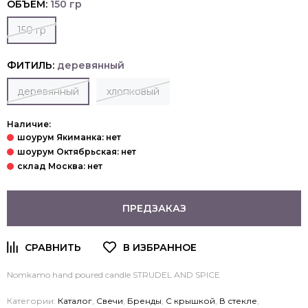
ОБЪЕМ:
150 гр
150 гр
ФИТИЛЬ:
деревянный
деревянный
хлопковый
Наличие:
ПРЕДЗАКАЗ
Nomkamo hand poured candle STRUDEL AND SPICE
Категории:
Каталог
,
Свечи
,
Бренды
,
С крышкой
,
В стекле
,