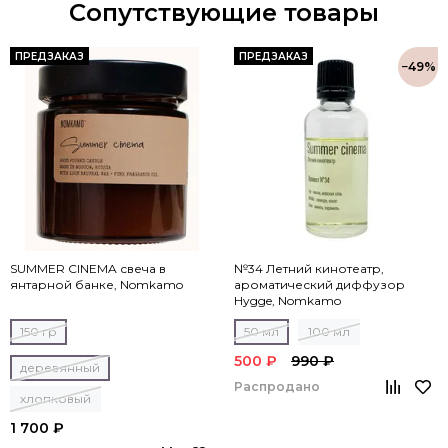
Сопутствующие товары
ПРЕДЗАКАЗ
ПРЕДЗАКАЗ
−49%
SUMMER CINEMA свеча в
№34 Летний кинотеатр,
янтарной банке, Nomkamo
ароматический диффузор
Hygge, Nomkamo
150 гр
50 мл
100 мл
500 ₽
990 ₽
деревянный
Распродано
хлопковый
1 700 ₽