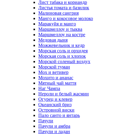
Лист табака и кориандр
Листья томата и базилик
Малиновая сангрия
Манго и кокосовое молоко
Маракуйя и манго
Маршмеллоу и тыква
Маршмеллоу на костре
Медовая дыня
Можжевельник и кедр
Морская соль и орхидея
Морская соль и хлопок
Морской соленый воздух
Морской туман
Мох и ветивер
Мохито и ананас
Мятный чай маття
Наг Чампа
Нероли и белый жасмин
Огурец и клевер
Океанский бриз
Островной виски
Пало санто и янтарь
Пачули
Пачули и амбра
Пачули и ладан