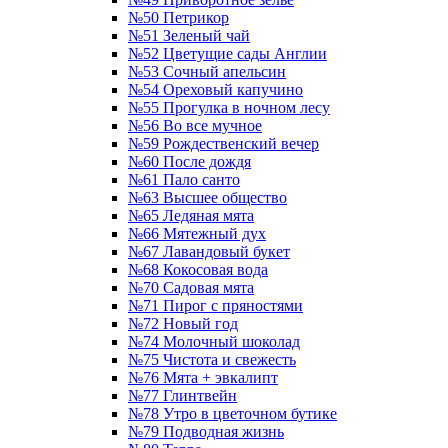
№50 Петрикор
№51 Зеленый чай
№52 Цветущие сады Англии
№53 Сочный апельсин
№54 Ореховый капучино
№55 Прогулка в ночном лесу
№56 Во все мучное
№59 Рождественский вечер
№60 После дождя
№61 Пало санто
№63 Высшее общество
№65 Ледяная мята
№66 Мятежный дух
№67 Лавандовый букет
№68 Кокосовая вода
№70 Садовая мята
№71 Пирог с пряностями
№72 Новый год
№74 Молочный шоколад
№75 Чистота и свежесть
№76 Мята + эвкалипт
№77 Глинтвейн
№78 Утро в цветочном бутике
№79 Подводная жизнь