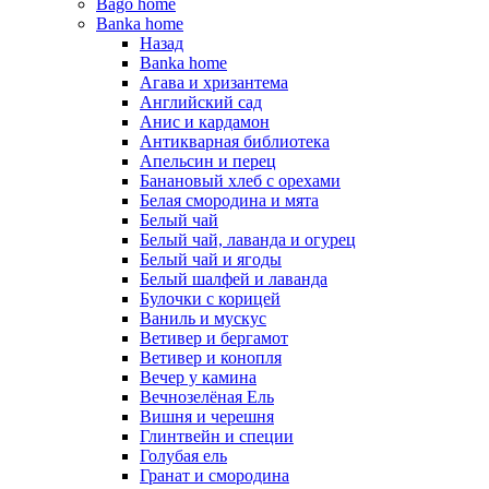
Bago home
Banka home
Назад
Banka home
Агава и хризантема
Английский сад
Анис и кардамон
Антикварная библиотека
Апельсин и перец
Банановый хлеб с орехами
Белая смородина и мята
Белый чай
Белый чай, лаванда и огурец
Белый чай и ягоды
Белый шалфей и лаванда
Булочки с корицей
Ваниль и мускус
Ветивер и бергамот
Ветивер и конопля
Вечер у камина
Вечнозелёная Ель
Вишня и черешня
Глинтвейн и специи
Голубая ель
Гранат и смородина