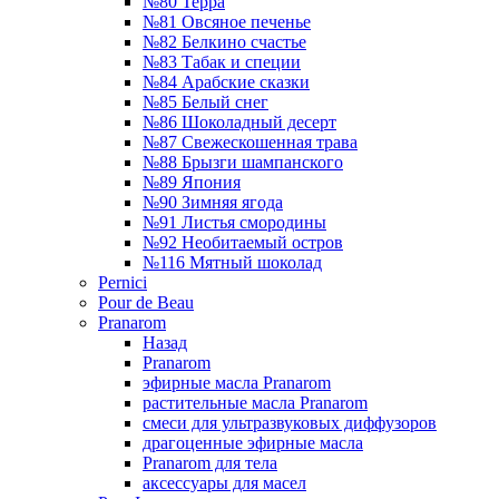
№80 Терра
№81 Овсяное печенье
№82 Белкино счастье
№83 Табак и специи
№84 Арабские сказки
№85 Белый снег
№86 Шоколадный десерт
№87 Свежескошенная трава
№88 Брызги шампанского
№89 Япония
№90 Зимняя ягода
№91 Листья смородины
№92 Необитаемый остров
№116 Мятный шоколад
Pernici
Pour de Beau
Pranarom
Назад
Pranarom
эфирные масла Pranarom
растительные масла Pranarom
смеси для ультразвуковых диффузоров
драгоценные эфирные масла
Pranarom для тела
аксессуары для масел