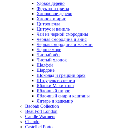
Удовое дерево
Фрукты и цветы
Хлопковое дерево
Хлопок и ирис
Цитронелла
Цитрус и ваниль
Чай из черной смородины
Черная смородина и анис
Черная смородина и жасмин
Черное море
Чистый лён
Чистый хлопок
Шалфей
Шардоне
Шоколад и грецкий орех
Штрудель и специи
Яблоки Макинтош
Яблочный пирог
Яблочный сидр и каштаны
Янтарь и кашемир
Baobab Collection
BeauFort London
Candle Warmers
Chando
Castelbel Porto