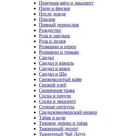
Перечная мята и эвкалипт
Пион и фрезия
После дождя
Прилив
Пряный чернослив
Рождество
Роза и ландыш
Роза и лилия
Розмарин и перец
Розмарин и тимьян
Сандал
Сандал и ваниль
Сандал и кокос
Сандал и Ши
Свежемолотый кофе
Свежий хлеб
Скошенная трава
Сосна и пачули
Сосна и эвкалипт
Сочные цитрусы
Средиземноморский инжир
Табак и кедр
Тиковое дерево и табак
Тыквенный десерт
Тыквенный Чай Латте