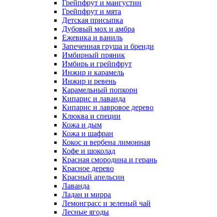
Грейпфрут и мангустин
Грейпфрут и мята
Детская присыпка
Дубовый мох и амбра
Ежевика и ваниль
Запеченная груша и бренди
Имбирный пряник
Имбирь и грейпфрут
Инжир и карамель
Инжир и ревень
Карамельный попкорн
Кипарис и лаванда
Кипарис и лавровое дерево
Клюква и специи
Кожа и дым
Кожа и шафран
Кокос и вербена лимонная
Кофе и шоколад
Красная смородина и герань
Красное дерево
Красный апельсин
Лаванда
Ладан и мирра
Лемонграсс и зеленый чай
Лесные ягоды