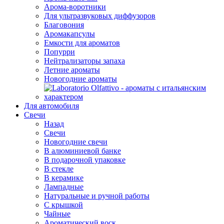
Арома-воротники
Для ультразвуковых диффузоров
Благовония
Аромакапсулы
Емкости для ароматов
Попурри
Нейтрализаторы запаха
Летние ароматы
Новогодние ароматы
Для автомобиля
Свечи
Назад
Свечи
Новогодние свечи
В алюминиевой банке
В подарочной упаковке
В стекле
В керамике
Лампадные
Натуральные и ручной работы
С крышкой
Чайные
Ароматический воск