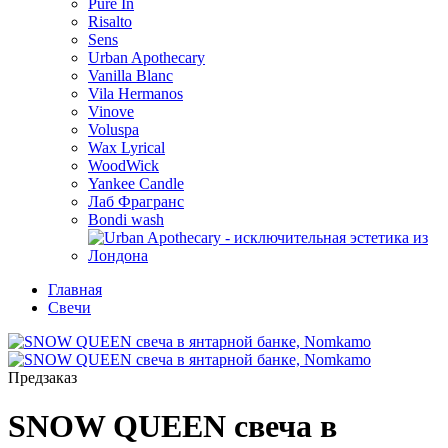
Pure In
Risalto
Sens
Urban Apothecary
Vanilla Blanc
Vila Hermanos
Vinove
Voluspa
Wax Lyrical
WoodWick
Yankee Candle
Лаб Фрагранс
Bondi wash
Главная
Свечи
Предзаказ
SNOW QUEEN свеча в