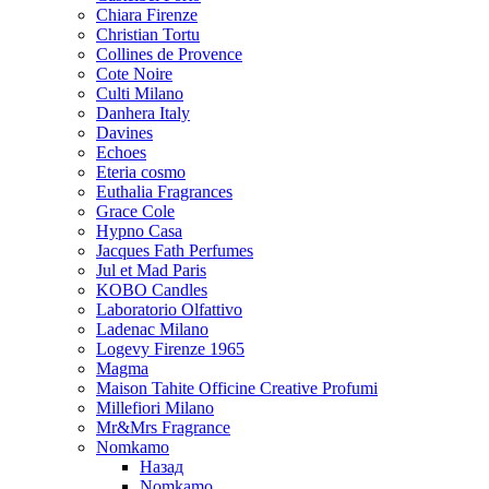
Chiara Firenze
Christian Tortu
Collines de Provence
Cote Noire
Culti Milano
Danhera Italy
Davines
Echoes
Eteria cosmo
Euthalia Fragrances
Grace Cole
Hypno Casa
Jacques Fath Perfumes
Jul et Mad Paris
KOBO Candles
Laboratorio Olfattivo
Ladenac Milano
Logevy Firenze 1965
Magma
Maison Tahite Officine Creative Profumi
Millefiori Milano
Mr&Mrs Fragrance
Nomkamo
Назад
Nomkamo