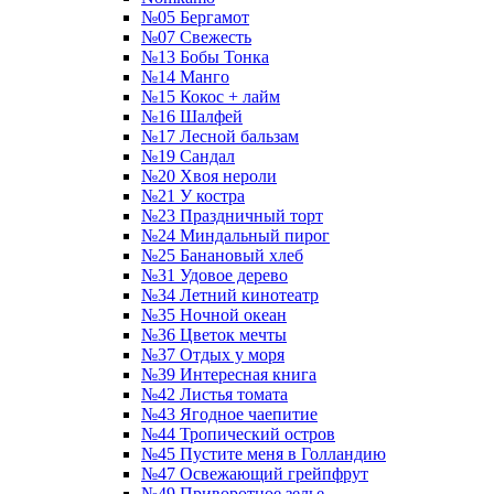
№05 Бергамот
№07 Свежесть
№13 Бобы Тонка
№14 Манго
№15 Кокос + лайм
№16 Шалфей
№17 Лесной бальзам
№19 Сандал
№20 Хвоя нероли
№21 У костра
№23 Праздничный торт
№24 Миндальный пирог
№25 Банановый хлеб
№31 Удовое дерево
№34 Летний кинотеатр
№35 Ночной океан
№36 Цветок мечты
№37 Отдых у моря
№39 Интересная книга
№42 Листья томата
№43 Ягодное чаепитие
№44 Тропический остров
№45 Пустите меня в Голландию
№47 Освежающий грейпфрут
№49 Приворотное зелье