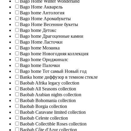
Bago Home Winter Wonderland
Bago Home Акварель
Bago home Антология
Bago Home Аромабукеты
Bago Home Весенние букеты
Bago home Детокс
Bago home Драгоценные камни
Bago Home Ласточки
Bago home Мозаика
Bago home Новогодняя коллекция
Bago home Ориджиналс
Bago home Палочки
Bago home Тот самый Новый год
Banka home диффузор в темном стекле
Baobab Afrika legacy collection
Baobab All Seasons collection
Baobab Arabian nights collection
Baobab Bohomania collection
Baobab Borgia collection
Baobab Caravane limited collection
Baobab Celeste collection
Baobab Collectible Roses collection
Baobab Côte d'Azur collection