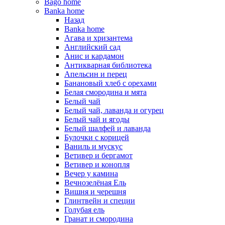
Bago home
Banka home
Назад
Banka home
Агава и хризантема
Английский сад
Анис и кардамон
Антикварная библиотека
Апельсин и перец
Банановый хлеб с орехами
Белая смородина и мята
Белый чай
Белый чай, лаванда и огурец
Белый чай и ягоды
Белый шалфей и лаванда
Булочки с корицей
Ваниль и мускус
Ветивер и бергамот
Ветивер и конопля
Вечер у камина
Вечнозелёная Ель
Вишня и черешня
Глинтвейн и специи
Голубая ель
Гранат и смородина