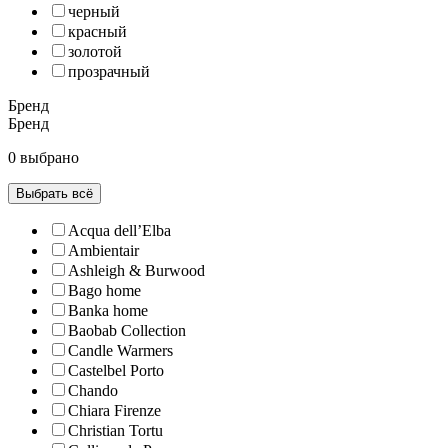
черный
красный
золотой
прозрачный
Бренд
Бренд
0 выбрано
Выбрать всё
Acqua dell’Elba
Ambientair
Ashleigh & Burwood
Bago home
Banka home
Baobab Collection
Candle Warmers
Castelbel Porto
Chando
Chiara Firenze
Christian Tortu