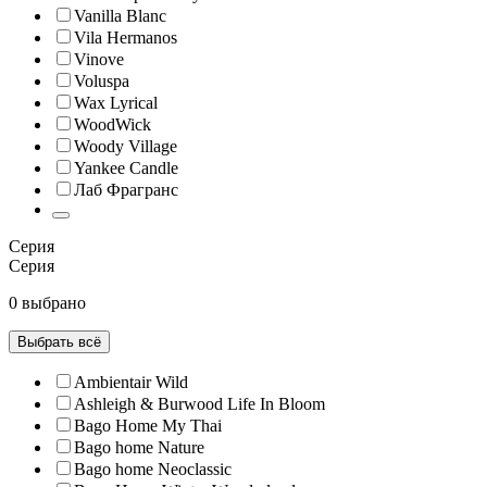
Vanilla Blanc
Vila Hermanos
Vinove
Voluspa
Wax Lyrical
WoodWick
Woody Village
Yankee Candle
Лаб Фрагранс
Серия
Серия
0 выбрано
Выбрать всё
Ambientair Wild
Ashleigh & Burwood Life In Bloom
Bago Home My Thai
Bago home Nature
Bago home Neoclassic