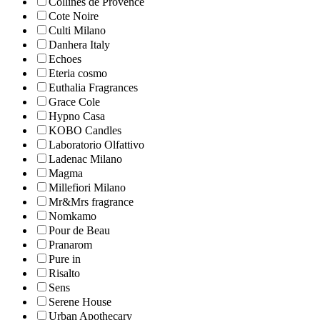
Collines de Рrovencе
Cote Noire
Culti Milano
Danhera Italy
Echoes
Eteria cosmo
Euthalia Fragrances
Grace Cole
Hypno Casa
KOBO Candles
Laboratorio Olfattivo
Ladenac Milano
Magma
Millefiori Milano
Mr&Mrs fragrance
Nomkamo
Pour de Beau
Pranarom
Pure in
Risalto
Sens
Serene House
Urban Apothecary