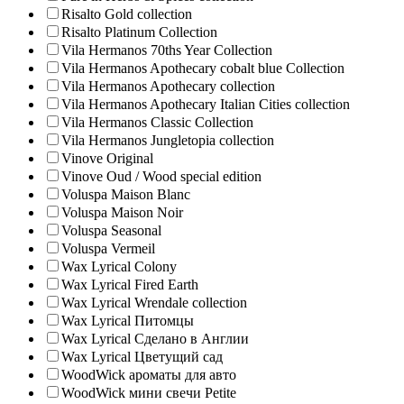
Risalto Gold collection
Risalto Platinum Collection
Vila Hermanos 70ths Year Collection
Vila Hermanos Apothecary cobalt blue Collection
Vila Hermanos Apothecary collection
Vila Hermanos Apothecary Italian Cities collection
Vila Hermanos Classic Collection
Vila Hermanos Jungletopia collection
Vinove Original
Vinove Oud / Wood special edition
Voluspa Maison Blanc
Voluspa Maison Noir
Voluspa Seasonal
Voluspa Vermeil
Wax Lyrical Colony
Wax Lyrical Fired Earth
Wax Lyrical Wrendale collection
Wax Lyrical Питомцы
Wax Lyrical Сделано в Англии
Wax Lyrical Цветущий сад
WoodWick ароматы для авто
WoodWick мини свечи Petite