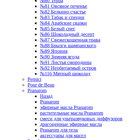
№80 Терра
№81 Овсяное печенье
№82 Белкино счастье
№83 Табак и специи
№84 Арабские сказки
№85 Белый снег
№86 Шоколадный десерт
№87 Свежескошенная трава
№88 Брызги шампанского
№89 Япония
№90 Зимняя ягода
№91 Листья смородины
№92 Необитаемый остров
№116 Мятный шоколад
Pernici
Pour de Beau
Pranarom
Назад
Pranarom
эфирные масла Pranarom
растительные масла Pranarom
смеси для ультразвуковых диффузоров
драгоценные эфирные масла
Pranarom для тела
аксессуары для масел