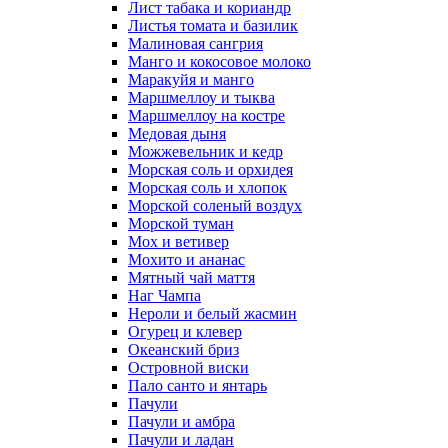
Лист табака и кориандр
Листья томата и базилик
Малиновая сангрия
Манго и кокосовое молоко
Маракуйя и манго
Маршмеллоу и тыква
Маршмеллоу на костре
Медовая дыня
Можжевельник и кедр
Морская соль и орхидея
Морская соль и хлопок
Морской соленый воздух
Морской туман
Мох и ветивер
Мохито и ананас
Мятный чай маття
Наг Чампа
Нероли и белый жасмин
Огурец и клевер
Океанский бриз
Островной виски
Пало санто и янтарь
Пачули
Пачули и амбра
Пачули и ладан