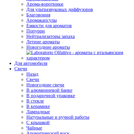
Арома-воротники
Для ультразвуковых диффузоров
Благовония
Аромакапсулы
Емкости для ароматов
Попурри
Нейтрализаторы запаха
Летние ароматы
Новогодние ароматы
Для автомобиля
Свечи
Назад
Свечи
Новогодние свечи
В алюминиевой банке
В подарочной упаковке
В стекле
В керамике
Лампадные
Натуральные и ручной работы
С крышкой
Чайные
Ароматический воск