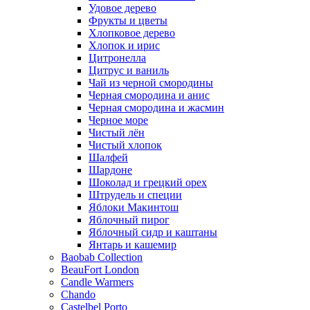
Удовое дерево
Фрукты и цветы
Хлопковое дерево
Хлопок и ирис
Цитронелла
Цитрус и ваниль
Чай из черной смородины
Черная смородина и анис
Черная смородина и жасмин
Черное море
Чистый лён
Чистый хлопок
Шалфей
Шардоне
Шоколад и грецкий орех
Штрудель и специи
Яблоки Макинтош
Яблочный пирог
Яблочный сидр и каштаны
Янтарь и кашемир
Baobab Collection
BeauFort London
Candle Warmers
Chando
Castelbel Porto