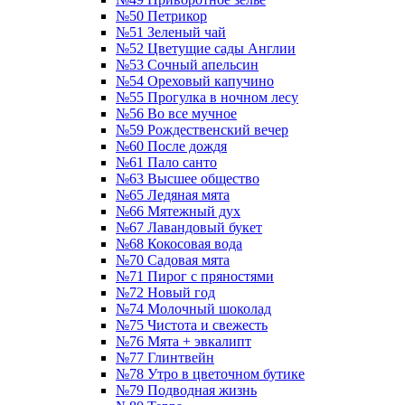
№50 Петрикор
№51 Зеленый чай
№52 Цветущие сады Англии
№53 Сочный апельсин
№54 Ореховый капучино
№55 Прогулка в ночном лесу
№56 Во все мучное
№59 Рождественский вечер
№60 После дождя
№61 Пало санто
№63 Высшее общество
№65 Ледяная мята
№66 Мятежный дух
№67 Лавандовый букет
№68 Кокосовая вода
№70 Садовая мята
№71 Пирог с пряностями
№72 Новый год
№74 Молочный шоколад
№75 Чистота и свежесть
№76 Мята + эвкалипт
№77 Глинтвейн
№78 Утро в цветочном бутике
№79 Подводная жизнь