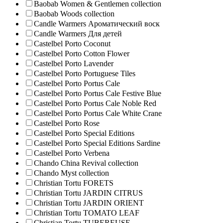
Baobab Women & Gentlemen collection
Baobab Woods collection
Candle Warmers Ароматический воск
Candle Warmers Для детей
Castelbel Porto Coconut
Castelbel Porto Cotton Flower
Castelbel Porto Lavender
Castelbel Porto Portuguese Tiles
Castelbel Porto Portus Cale
Castelbel Porto Portus Cale Festive Blue
Castelbel Porto Portus Cale Noble Red
Castelbel Porto Portus Cale White Crane
Castelbel Porto Rose
Castelbel Porto Special Editions
Castelbel Porto Special Editions Sardine
Castelbel Porto Verbena
Chando China Revival collection
Chando Myst collection
Christian Tortu FORETS
Christian Tortu JARDIN CITRUS
Christian Tortu JARDIN ORIENT
Christian Tortu TOMATO LEAF
Christian Tortu TUBEREUSE