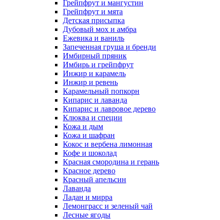
Грейпфрут и мангустин
Грейпфрут и мята
Детская присыпка
Дубовый мох и амбра
Ежевика и ваниль
Запеченная груша и бренди
Имбирный пряник
Имбирь и грейпфрут
Инжир и карамель
Инжир и ревень
Карамельный попкорн
Кипарис и лаванда
Кипарис и лавровое дерево
Клюква и специи
Кожа и дым
Кожа и шафран
Кокос и вербена лимонная
Кофе и шоколад
Красная смородина и герань
Красное дерево
Красный апельсин
Лаванда
Ладан и мирра
Лемонграсс и зеленый чай
Лесные ягоды