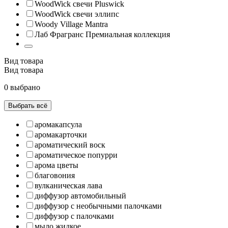
WoodWick свечи Pluswick
WoodWick свечи эллипс
Woody Village Mantra
Лаб Фрагранс Премиальная коллекция
Вид товара
Вид товара
0 выбрано
Выбрать всё
аромакапсула
аромакарточки
ароматический воск
ароматическое попурри
арома цветы
благовония
вулканическая лава
диффузор автомобильный
диффузор с необычными палочками
диффузор с палочками
мыло жидкое