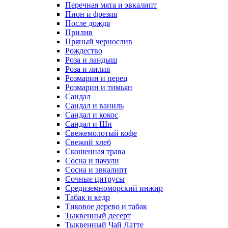
Перечная мята и эвкалипт
Пион и фрезия
После дождя
Прилив
Пряный чернослив
Рождество
Роза и ландыш
Роза и лилия
Розмарин и перец
Розмарин и тимьян
Сандал
Сандал и ваниль
Сандал и кокос
Сандал и Ши
Свежемолотый кофе
Свежий хлеб
Скошенная трава
Сосна и пачули
Сосна и эвкалипт
Сочные цитрусы
Средиземноморский инжир
Табак и кедр
Тиковое дерево и табак
Тыквенный десерт
Тыквенный Чай Латте