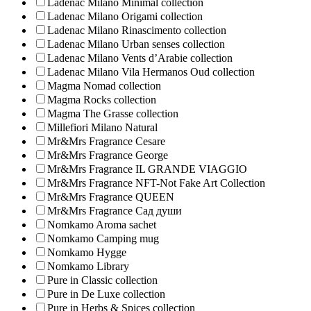
Ladenac Milano Minimal collection
Ladenac Milano Origami collection
Ladenac Milano Rinascimento collection
Ladenac Milano Urban senses collection
Ladenac Milano Vents d’Arabie collection
Ladenac Milano Vila Hermanos Oud collection
Magma Nomad collection
Magma Rocks collection
Magma The Grasse collection
Millefiori Milano Natural
Mr&Mrs Fragrance Cesare
Mr&Mrs Fragrance George
Mr&Mrs Fragrance IL GRANDE VIAGGIO
Mr&Mrs Fragrance NFT-Not Fake Art Collection
Mr&Mrs Fragrance QUEEN
Mr&Mrs Fragrance Сад души
Nomkamo Aroma sachet
Nomkamo Camping mug
Nomkamo Hygge
Nomkamo Library
Pure in Classic collection
Pure in De Luxe collection
Pure in Herbs & Spices collection