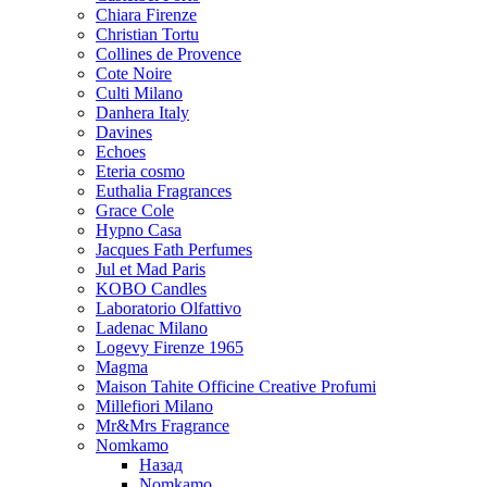
Chiara Firenze
Christian Tortu
Collines de Provence
Cote Noire
Culti Milano
Danhera Italy
Davines
Echoes
Eteria cosmo
Euthalia Fragrances
Grace Cole
Hypno Casa
Jacques Fath Perfumes
Jul et Mad Paris
KOBO Candles
Laboratorio Olfattivo
Ladenac Milano
Logevy Firenze 1965
Magma
Maison Tahite Officine Creative Profumi
Millefiori Milano
Mr&Mrs Fragrance
Nomkamo
Назад
Nomkamo