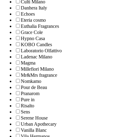
Culti Milano
Danhera Italy
Echoes
Eteria cosmo
Euthalia Fragrances
Grace Cole
Hypno Casa
KOBO Candles
Laboratorio Olfattivo
Ladenac Milano
Magma
Millefiori Milano
Mr&Mrs fragrance
Nomkamo
Pour de Beau
Pranarom
Pure in
Risalto
Sens
Serene House
Urban Apothecary
Vanilla Blanc
Vila Hermanos