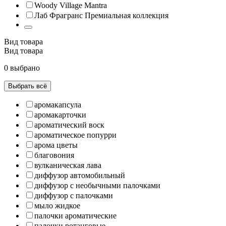
Woody Village Mantra
Лаб Фрагранс Премиальная коллекция
Вид товара
Вид товара
0 выбрано
Выбрать всё
аромакапсула
аромакарточки
ароматический воск
ароматическое попурри
арома цветы
благовония
вулканическая лава
диффузор автомобильный
диффузор с необычными палочками
диффузор с палочками
мыло жидкое
палочки ароматические
палочки ротанговые