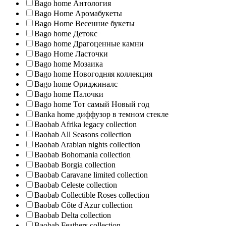
Bago home Антология
Bago Home Аромабукеты
Bago Home Весенние букеты
Bago home Детокс
Bago home Драгоценные камни
Bago Home Ласточки
Bago home Мозаика
Bago home Новогодняя коллекция
Bago home Ориджиналс
Bago home Палочки
Bago home Тот самый Новый год
Banka home диффузор в темном стекле
Baobab Afrika legacy collection
Baobab All Seasons collection
Baobab Arabian nights collection
Baobab Bohomania collection
Baobab Borgia collection
Baobab Caravane limited collection
Baobab Celeste collection
Baobab Collectible Roses collection
Baobab Côte d'Azur collection
Baobab Delta collection
Baobab Feathers collection