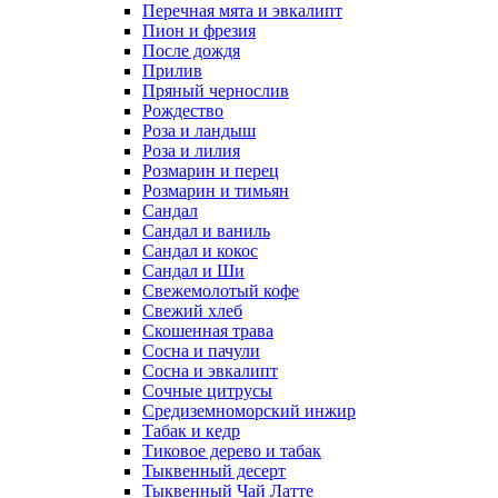
Перечная мята и эвкалипт
Пион и фрезия
После дождя
Прилив
Пряный чернослив
Рождество
Роза и ландыш
Роза и лилия
Розмарин и перец
Розмарин и тимьян
Сандал
Сандал и ваниль
Сандал и кокос
Сандал и Ши
Свежемолотый кофе
Свежий хлеб
Скошенная трава
Сосна и пачули
Сосна и эвкалипт
Сочные цитрусы
Средиземноморский инжир
Табак и кедр
Тиковое дерево и табак
Тыквенный десерт
Тыквенный Чай Латте