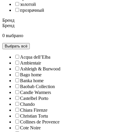
золотой
прозрачный
Бренд
Бренд
0 выбрано
Выбрать всё
Acqua dell’Elba
Ambientair
Ashleigh & Burwood
Bago home
Banka home
Baobab Collection
Candle Warmers
Castelbel Porto
Chando
Chiara Firenze
Christian Tortu
Collines de Рrovencе
Cote Noire