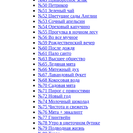
№50 Петрикор
№51 Зеленый чай
№52 Цветущие сады Англии
№53 Сочный апельсин
№54 Ореховый капучино
№55 Прогулка в ночном лесу
№56 Во все мучное
№59 Рождественский вечер
№60 После дождя
№61 Пало санто
№63 Высшее общество
№65 Ледяная мята
№66 Мятежный дух
№67 Лавандовый букет
№68 Кокосовая вода
№70 Садовая мята
№71 Пирог с пряностями
№72 Новый год
№74 Молочный шоколад
№75 Чистота и свежесть
№76 Мята + эвкалипт
№77 Глинтвейн
№78 Утро в цветочном бутике
№79 Подводная жизнь