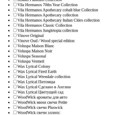
Vila Hermanos 70ths Year Collection
Vila Hermanos Apothecary cobalt blue Collection
Vila Hermanos Apothecary collection
Vila Hermanos Apothecary Italian Cities collection
Vila Hermanos Classic Collection
Vila Hermanos Jungletopia collection
Vinove Original
Vinove Oud / Wood special edition
Voluspa Maison Blanc
Voluspa Maison Noir
Voluspa Seasonal
Voluspa Vermeil
Wax Lyrical Colony
Wax Lyrical Fired Earth
Wax Lyrical Wrendale collection
Wax Lyrical Питомцы
Wax Lyrical Сделано в Англии
Wax Lyrical Цветущий сад
WoodWick ароматы для авто
WoodWick мини свечи Petite
WoodWick свечи Pluswick
WoodWick свечи эллипс