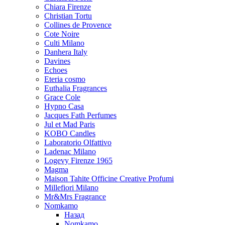
Chiara Firenze
Christian Tortu
Collines de Provence
Cote Noire
Culti Milano
Danhera Italy
Davines
Echoes
Eteria cosmo
Euthalia Fragrances
Grace Cole
Hypno Casa
Jacques Fath Perfumes
Jul et Mad Paris
KOBO Candles
Laboratorio Olfattivo
Ladenac Milano
Logevy Firenze 1965
Magma
Maison Tahite Officine Creative Profumi
Millefiori Milano
Mr&Mrs Fragrance
Nomkamo
Назад
Nomkamo