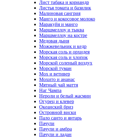
Лист табака и кориандр
Листья томата и базилик
Малиновая сангрия
Манго и кокосовое молоко
Маракуйя и манго
Маршмеллоу и тыква
Маршмеллоу на костре
Медовая дыня
Можжевельник и кедр
Морская соль и орхидея
Морская соль и хлопок
Морской соленый воздух
Морской туман
Мох и ветивер
Мохито и ананас
Мятный чай маття
Наг Чампа
Нероли и белый жасмин
Огурец и клевер
Океанский бриз
Островной виски
Пало санто и янтарь
Пачули
Пачули и амбра
Пачули и ладан