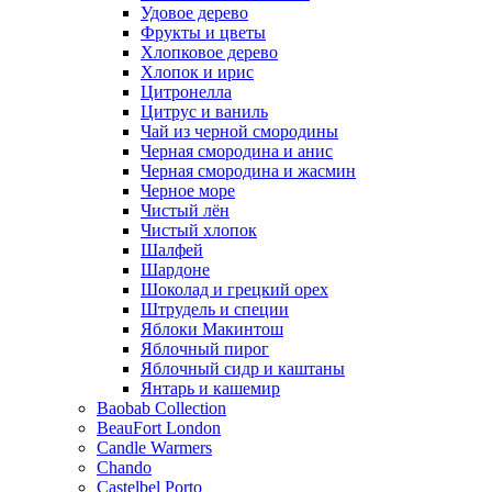
Удовое дерево
Фрукты и цветы
Хлопковое дерево
Хлопок и ирис
Цитронелла
Цитрус и ваниль
Чай из черной смородины
Черная смородина и анис
Черная смородина и жасмин
Черное море
Чистый лён
Чистый хлопок
Шалфей
Шардоне
Шоколад и грецкий орех
Штрудель и специи
Яблоки Макинтош
Яблочный пирог
Яблочный сидр и каштаны
Янтарь и кашемир
Baobab Collection
BeauFort London
Candle Warmers
Chando
Castelbel Porto