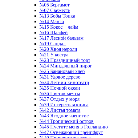
№05 Бергамот
№07 Свежесть
№13 Бобы Тонка
№14 Манго
№15 Кокос + лайм
№16 Шалфей
№17 Лесной бальзам
№19 Сандал
№20 Хвоя нероли
№21 У костра
№23 Праздничный торт
№24 Миндальный пирог
№25 Банановый хлеб
№31 Удовое дерево
№34 Летний кинотеатр
№35 Ночной океан
№36 Цветок мечты
№37 Отдых у моря
№39 Интересная книга
№42 Листья томата
№43 Ягодное чаепитие
№44 Тропический остров
№45 Пустите меня в Голландию
№47 Освежающий грейпфрут
№49 Приворотное зелье