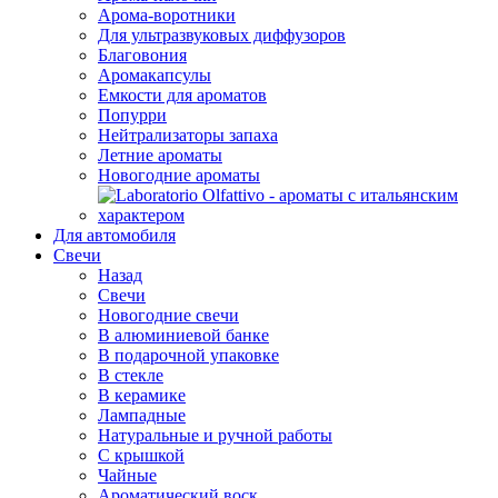
Арома-воротники
Для ультразвуковых диффузоров
Благовония
Аромакапсулы
Емкости для ароматов
Попурри
Нейтрализаторы запаха
Летние ароматы
Новогодние ароматы
Для автомобиля
Свечи
Назад
Свечи
Новогодние свечи
В алюминиевой банке
В подарочной упаковке
В стекле
В керамике
Лампадные
Натуральные и ручной работы
С крышкой
Чайные
Ароматический воск