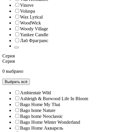
Vinove
Voluspa
Wax Lyrical
WoodWick
Woody Village
Yankee Candle
Лаб Фрагранс
Серия
Серия
0 выбрано
Выбрать всё
Ambientair Wild
Ashleigh & Burwood Life In Bloom
Bago Home My Thai
Bago home Nature
Bago home Neoclassic
Bago Home Winter Wonderland
Bago Home Акварель