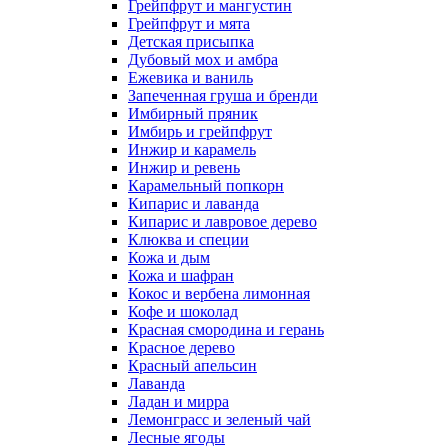
Грейпфрут и мангустин
Грейпфрут и мята
Детская присыпка
Дубовый мох и амбра
Ежевика и ваниль
Запеченная груша и бренди
Имбирный пряник
Имбирь и грейпфрут
Инжир и карамель
Инжир и ревень
Карамельный попкорн
Кипарис и лаванда
Кипарис и лавровое дерево
Клюква и специи
Кожа и дым
Кожа и шафран
Кокос и вербена лимонная
Кофе и шоколад
Красная смородина и герань
Красное дерево
Красный апельсин
Лаванда
Ладан и мирра
Лемонграсс и зеленый чай
Лесные ягоды