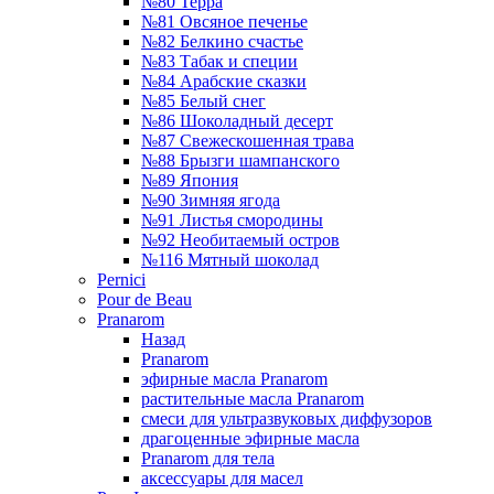
№80 Терра
№81 Овсяное печенье
№82 Белкино счастье
№83 Табак и специи
№84 Арабские сказки
№85 Белый снег
№86 Шоколадный десерт
№87 Свежескошенная трава
№88 Брызги шампанского
№89 Япония
№90 Зимняя ягода
№91 Листья смородины
№92 Необитаемый остров
№116 Мятный шоколад
Pernici
Pour de Beau
Pranarom
Назад
Pranarom
эфирные масла Pranarom
растительные масла Pranarom
смеси для ультразвуковых диффузоров
драгоценные эфирные масла
Pranarom для тела
аксессуары для масел