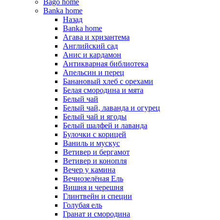
Bago home
Banka home
Назад
Banka home
Агава и хризантема
Английский сад
Анис и кардамон
Антикварная библиотека
Апельсин и перец
Банановый хлеб с орехами
Белая смородина и мята
Белый чай
Белый чай, лаванда и огурец
Белый чай и ягоды
Белый шалфей и лаванда
Булочки с корицей
Ваниль и мускус
Ветивер и бергамот
Ветивер и конопля
Вечер у камина
Вечнозелёная Ель
Вишня и черешня
Глинтвейн и специи
Голубая ель
Гранат и смородина