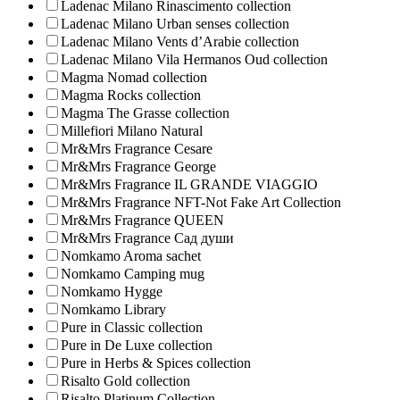
Ladenac Milano Rinascimento collection
Ladenac Milano Urban senses collection
Ladenac Milano Vents d’Arabie collection
Ladenac Milano Vila Hermanos Oud collection
Magma Nomad collection
Magma Rocks collection
Magma The Grasse collection
Millefiori Milano Natural
Mr&Mrs Fragrance Cesare
Mr&Mrs Fragrance George
Mr&Mrs Fragrance IL GRANDE VIAGGIO
Mr&Mrs Fragrance NFT-Not Fake Art Collection
Mr&Mrs Fragrance QUEEN
Mr&Mrs Fragrance Сад души
Nomkamo Aroma sachet
Nomkamo Camping mug
Nomkamo Hygge
Nomkamo Library
Pure in Classic collection
Pure in De Luxe collection
Pure in Herbs & Spices collection
Risalto Gold collection
Risalto Platinum Collection