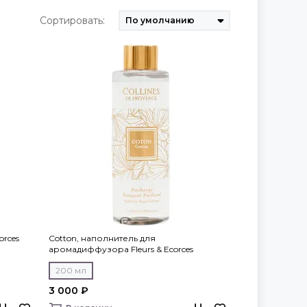
Сортировать:
orces
Cotton, наполнитель для
аромадиффузора Fleurs & Ecorces
collection, Collines de Рrovencе
200 мл
3 000 ₽