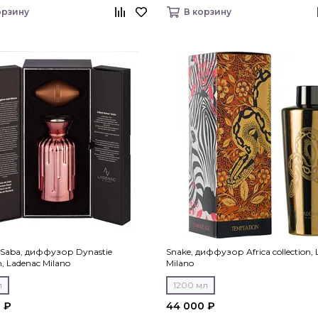
орзину
В корзину
e Saba, диффузор Dynastie
Snake, диффузор Africa collection,
on, Ladenac Milano
Milano
л
1200 мл
 ₽
44 000 ₽