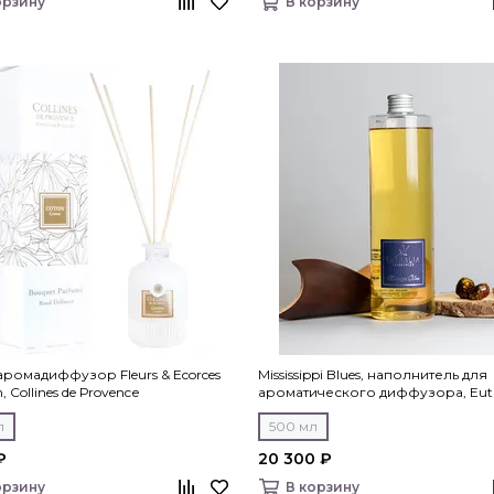
орзину
В корзину
 аромадиффузор Fleurs & Ecorces
Mississippi Blues, наполнитель для
n, Collines de Рrovencе
ароматического диффузора, Euth
Fragrances
л
500 мл
₽
20 300 ₽
орзину
В корзину