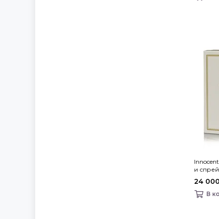
Innocen
и спрей
Danhera 
24 000
В к