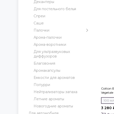
Декантеры
Для постельного белья
Спреи
Саше
Палочки
Арома-палочки
Арома-воротники
Для ультразвуковых
диффузоров
Благовония
Аромакапсулы
Емкости для ароматов
Попурри
Cotton B
Нейтрализаторы запаха
Vegetale 
Летние ароматы
100 м
Новогодние ароматы
3 280 
Для автомобиля