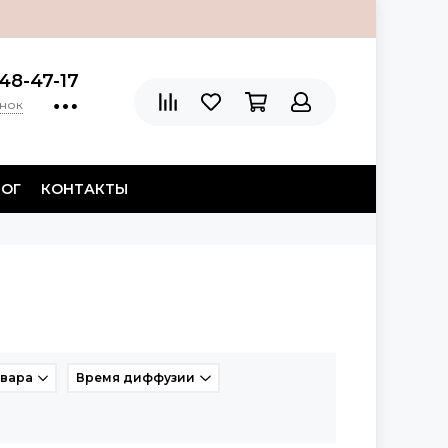
48-47-17
онок
ЛОГ
КОНТАКТЫ
овара
Время диффузии