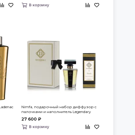
В корзину
 Ladenac
Nimfa, подарочный набор диффузор c
палочками и наполнитель Legendary
Fragrances, Danhera Italy
27 600 ₽
В корзину