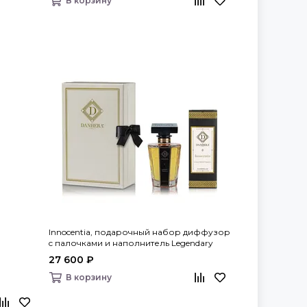
В корзину
Innocentia, подарочный набор диффузор
c палочками и наполнитель Legendary
Fragrances, Danhera Italy
27 600 ₽
В корзину