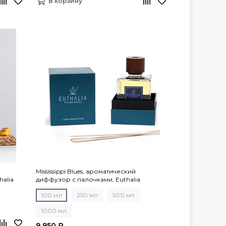
В корзину
Mississippi Blues, ароматический
alia
диффузор с палочками, Euthalia
Fragrances
100 мл
250 мл
500 мл
1000 мл
9 950 ₽