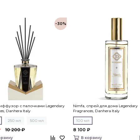
−30%
диффузор с палочками Legendary
Nimfa, спрей для дома Legendary
es, Danhera Italy
Fragrances, Danhera Italy
250 мл
500 мл
100 мл
₽
10 200 ₽
8 100 ₽
орзину
В корзину