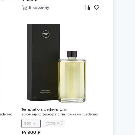
В корзину
Temptation, рефилл для
adenac
аромадиффузора с палочками, Ladenac
Milano
500 мл
1000 мл
14 900 ₽