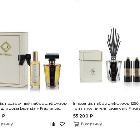
tia, подарочный набор диффузор
Innocentia, набор диффузор 1250
 для дома Legendary Fragrances,
три наполнителя Legendary Fragra
Italy
Danhera Italy
 ₽
55 200 ₽
орзину
В корзину