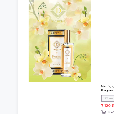
Nimfa, 
Fragranc
125 мл
7 120 
В к