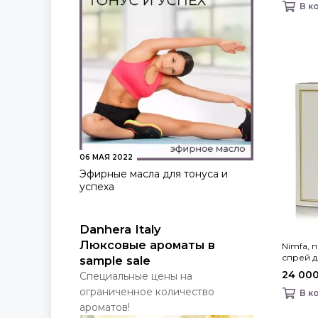
В к
06 МАЯ 2022
Эфирные масла для тонуса и
успеха
Danhera Italy
Люксовые ароматы в
Nimfa,
спрей д
sample sale
Danhera 
24 000
Специальные цены на
ограниченное количество
В к
ароматов!