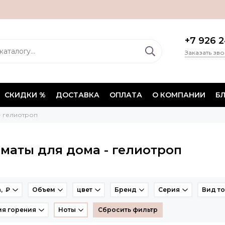
+7 926 2
Заказать зв
СКИДКИ %
ДОСТАВКА
ОПЛАТА
О КОМПАНИИ
Б
- гелиотроп
маты для дома - гелиотроп
, ₽
Объем
цвет
Бренд
Серия
Вид т
я горения
Ноты
Сбросить фильтр