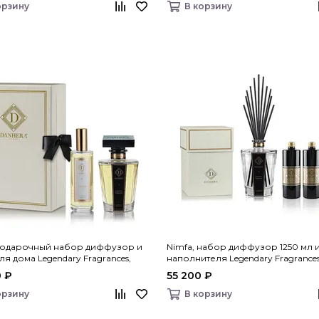
орзину
В корзину
 подарочный набор диффузор и
Nimfa, набор диффузор 1250 мл и
ля дома Legendary Fragrances,
наполнителя Legendary Fragrances
Italy
Danhera Italy
 ₽
55 200 ₽
орзину
В корзину