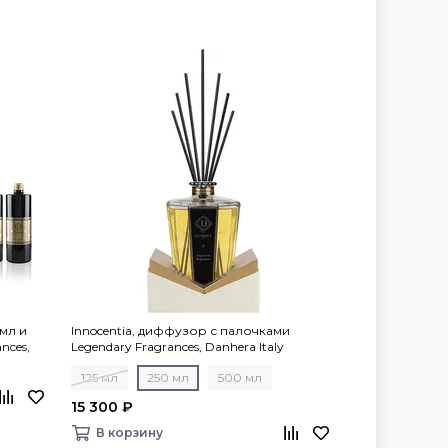
 мл и
Innocentia, диффузор с палочками
nces,
Legendary Fragrances, Danhera Italy
125 мл
250 мл
500 мл
15 300 ₽
В корзину