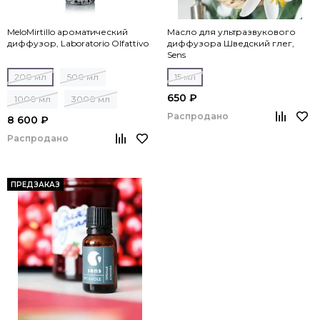
MeloMirtillo ароматический
Масло для ультразвукового
диффузор, Laboratorio Olfattivo
диффузора Шведский глег,
Sens
200 мл
500 мл
15 мл
650 ₽
1000 мл
3000 мл
Распродано
8 600 ₽
Распродано
ПРЕДЗАКАЗ