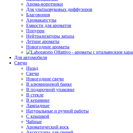
Арома-воротники
Для ультразвуковых диффузоров
Благовония
Аромакапсулы
Емкости для ароматов
Попурри
Нейтрализаторы запаха
Летние ароматы
Новогодние ароматы
Для автомобиля
Свечи
Назад
Свечи
Новогодние свечи
В алюминиевой банке
В подарочной упаковке
В стекле
В керамике
Лампадные
Натуральные и ручной работы
С крышкой
Чайные
Ароматический воск
Аксессуары для свечей