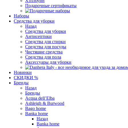
Хэллоуин
Подарочные сертификаты
Наборы
Средства для уборки
Назад
Средства для уборки
Антисептики
Средства для стирки
Средства для посуды
Чистящие средства
Средства для пола
Аксессуары для уборки
Новинки
СКИДКИ %
Бренды
Назад
Бренды
Acqua dell’Elba
Ashleigh & Burwood
Bago home
Banka home
Назад
Banka home