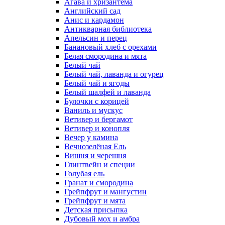
Агава и хризантема
Английский сад
Анис и кардамон
Антикварная библиотека
Апельсин и перец
Банановый хлеб с орехами
Белая смородина и мята
Белый чай
Белый чай, лаванда и огурец
Белый чай и ягоды
Белый шалфей и лаванда
Булочки с корицей
Ваниль и мускус
Ветивер и бергамот
Ветивер и конопля
Вечер у камина
Вечнозелёная Ель
Вишня и черешня
Глинтвейн и специи
Голубая ель
Гранат и смородина
Грейпфрут и мангустин
Грейпфрут и мята
Детская присыпка
Дубовый мох и амбра