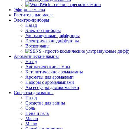
Эфирные масла
Растительные масла
Электро-приборы
Назад
Электро-приборы
Ультразвуковые диффузоры
Электрические диффузоры
Воскоплавы
Ароматические лампы
Назад
Ароматические лампы
Каталитические аромалампы
Ароматы для аромаламп
Наборы с аромалампами
Аксессуары для аромаламп
Средства для ванны
Назад
Средства для ванны
Соль
Пена и гель
Масло
Мыло
Скрабы и пилинги