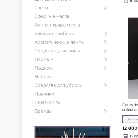
В к
Свечи
Эфирные масла
Растительные масла
Электро-приборы
Ароматические лампы
Средства для ванны
Парфюм
Подарки
Наборы
Средства для уборки
Новинки
СКИДКИ %
Fleurs d
collecti
Бренды
180 мл
12 800
В к