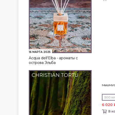
16 МАРТА 2025
Acqua dell'Elba - ароматы с
острова Эльба
MeloMirt
500 м
6 020 
В к