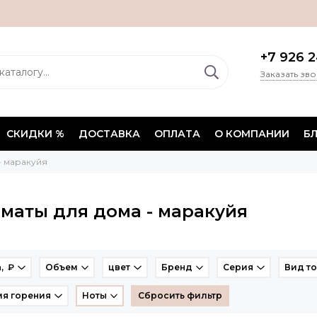
+7 926 2
Заказать зв
СКИДКИ %
ДОСТАВКА
ОПЛАТА
О КОМПАНИИ
Б
- маракуйя
маты для дома - маракуйя
, ₽
Объем
цвет
Бренд
Серия
Вид т
я горения
Ноты
Сбросить фильтр