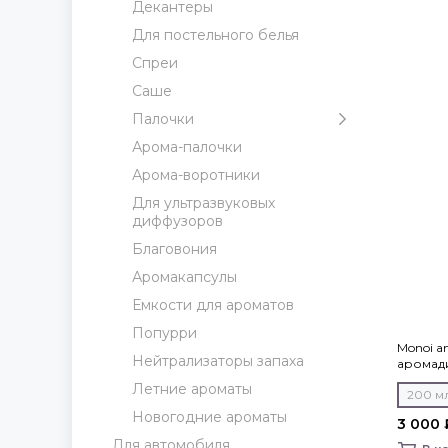
Декантеры
Для постельного белья
Спреи
Саше
Палочки
Арома-палочки
Арома-воротники
Для ультразвуковых
диффузоров
Благовония
Аромакапсулы
Емкости для ароматов
Попурри
Monoi an
Нейтрализаторы запаха
аромад
collectio
Летние ароматы
200 м
Новогодние ароматы
3 000 
Для автомобиля