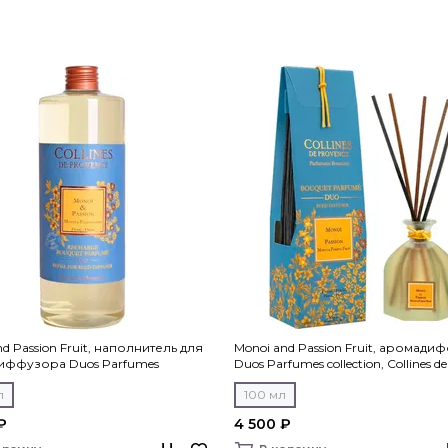
d Passion Fruit, наполнитель для
Monoi and Passion Fruit, аромад
иффузора Duos Parfumes
Duos Parfumes collection, Collines de
n, Collines de Рrovencе
Рrovencе
л
100 мл
₽
4 500 ₽