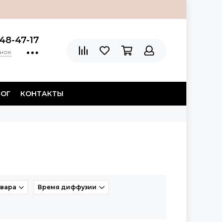
48-47-17
онок
ЛОГ
КОНТАКТЫ
овара
Время диффузии