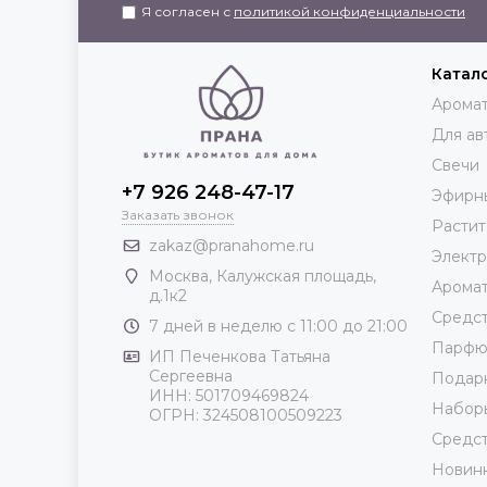
Я согласен с
политикой конфиденциальности
Катал
Аромат
Для ав
Свечи
+7 926 248-47-17
Эфирн
Заказать звонок
Растит
zakaz@pranahome.ru
Элект
Москва
, Калужская площадь,
Арома
д.1к2
Средст
7 дней в неделю с 11:00 до 21:00
Парф
ИП Печенкова Татьяна
Сергеевна
Подар
ИНН: 501709469824
Набор
ОГРН: 324508100509223
Средст
Новин