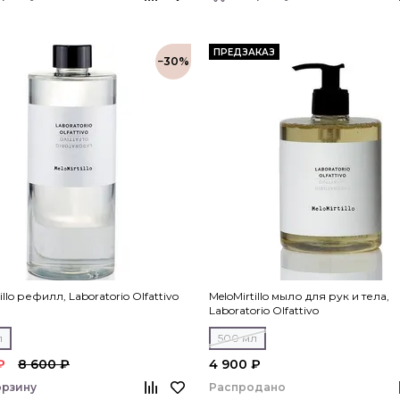
ПРЕДЗАКАЗ
−30%
illo рефилл, Laboratorio Olfattivo
MeloMirtillo мыло для рук и тела,
Laboratorio Olfattivo
л
500 мл
₽
8 600 ₽
4 900 ₽
Распродано
орзину