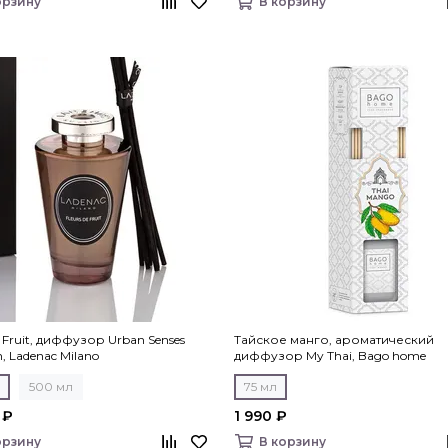
орзину
В корзину
e Fruit, диффузор Urban Senses
Тайское манго, ароматический
on, Ladenac Milano
диффузор My Thai, Bago home
500 мл
75 мл
 ₽
1 990 ₽
орзину
В корзину