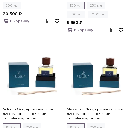
500 мл
100 мл
250 мл
20 300 ₽
500 мл
1000 мл
В корзину
9 950 ₽
В корзину
Nefertiti Oud, ароматический
Mississippi Blues, ароматический
диффузор с палочками,
диффузор с палочками,
Euthalia Fragrances
Euthalia Fragrances
100 мл
250 мл
100 мл
250 мл