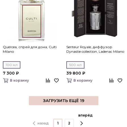
Quercea, спрей для дома, Culti
Senteur Royale, диффузор
Milano
Dynastie collection, Ladenac Milano
100 мл
500 мл
7 300 ₽
39 800 ₽
В корзину
В корзину
ЗАГРУЗИТЬ ЕЩЁ 19
вперёд
назад
1
2