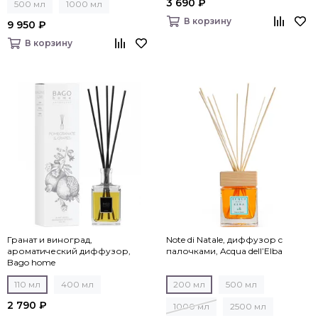
3 690 ₽
500 мл
1000 мл
В корзину
9 950 ₽
В корзину
Гранат и виноград,
Note di Natale, диффузор c
ароматический диффузор,
палочками, Acqua dell’Elba
Bago home
110 мл
400 мл
200 мл
500 мл
2 790 ₽
1000 мл
2500 мл