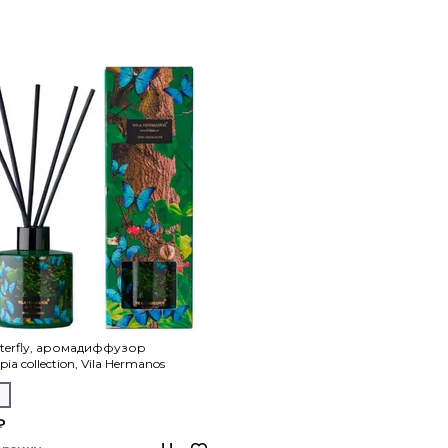
tterfly, аромадиффузор
pia collection, Vila Hermanos
л
₽