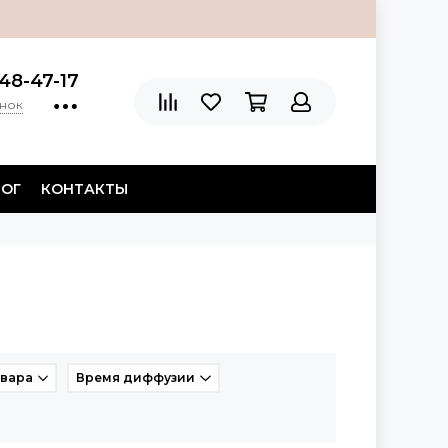
48-47-17
онок
ЛОГ
КОНТАКТЫ
овара
Время диффузии