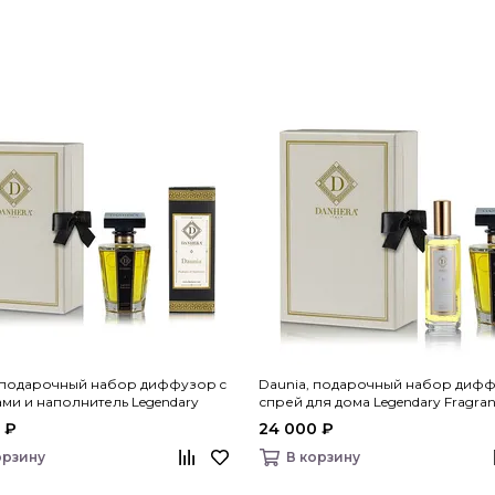
, подарочный набор диффузор c
Daunia, подарочный набор дифф
ми и наполнитель Legendary
спрей для дома Legendary Fragran
es, Danhera Italy
Danhera Italy
 ₽
24 000 ₽
орзину
В корзину