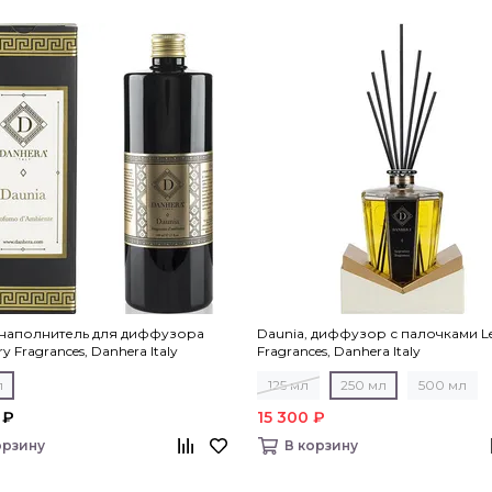
 наполнитель для диффузора
Daunia, диффузор с палочками L
y Fragrances, Danhera Italy
Fragrances, Danhera Italy
л
125 мл
250 мл
500 мл
 ₽
15 300 ₽
орзину
В корзину