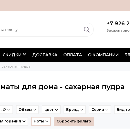
+7 926 2
Заказать зв
СКИДКИ %
ДОСТАВКА
ОПЛАТА
О КОМПАНИИ
Б
- сахарная пудра
маты для дома - сахарная пудра
, ₽
Объем
цвет
Бренд
Серия
Вид т
я горения
Ноты
Сбросить фильтр