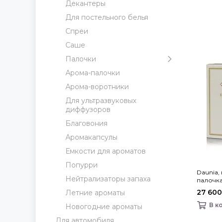
Декантеры
Для постельного белья
Спреи
Саше
Палочки
Арома-палочки
Арома-воротники
Для ультразвуковых
диффузоров
Благовония
Аромакапсулы
Емкости для ароматов
Попурри
Daunia
Нейтрализаторы запаха
палочка
Fragranc
27 600
Летние ароматы
В к
Новогодние ароматы
Для автомобиля