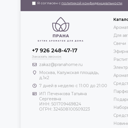
Я согласен с
политикой конфиденциальности
Катал
Аромат
Для ав
Свечи
+7 926 248-47-17
Эфирн
Заказать звонок
Растит
zakaz@pranahome.ru
Элект
Москва
, Калужская площадь,
Арома
д.1к2
Средст
7 дней в неделю с 11:00 до 21:00
Парф
ИП Печенкова Татьяна
Сергеевна
Подар
ИНН: 501709469824
Набор
ОГРН: 324508100509223
Средст
Новин