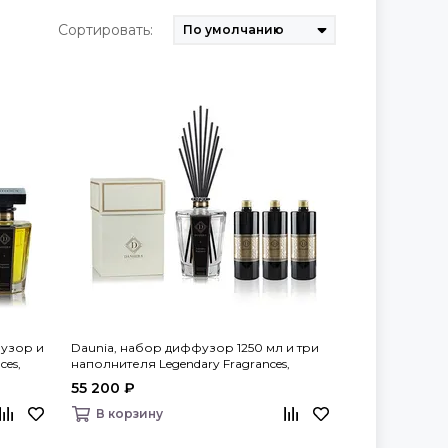
Сортировать:
узор и
Daunia, набор диффузор 1250 мл и три
ces,
наполнителя Legendary Fragrances,
Danhera Italy
55 200 ₽
В корзину