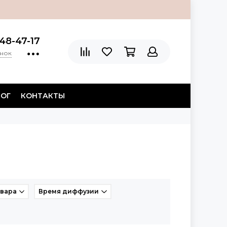
48-47-17
онок
ЛОГ
КОНТАКТЫ
овара
Время диффузии