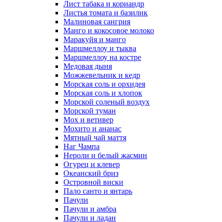
Лист табака и кориандр
Листья томата и базилик
Малиновая сангрия
Манго и кокосовое молоко
Маракуйя и манго
Маршмеллоу и тыква
Маршмеллоу на костре
Медовая дыня
Можжевельник и кедр
Морская соль и орхидея
Морская соль и хлопок
Морской соленый воздух
Морской туман
Мох и ветивер
Мохито и ананас
Мятный чай маття
Наг Чампа
Нероли и белый жасмин
Огурец и клевер
Океанский бриз
Островной виски
Пало санто и янтарь
Пачули
Пачули и амбра
Пачули и ладан