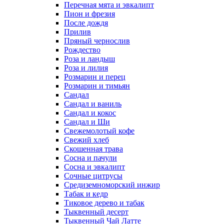
Перечная мята и эвкалипт
Пион и фрезия
После дождя
Прилив
Пряный чернослив
Рождество
Роза и ландыш
Роза и лилия
Розмарин и перец
Розмарин и тимьян
Сандал
Сандал и ваниль
Сандал и кокос
Сандал и Ши
Свежемолотый кофе
Свежий хлеб
Скошенная трава
Сосна и пачули
Сосна и эвкалипт
Сочные цитрусы
Средиземноморский инжир
Табак и кедр
Тиковое дерево и табак
Тыквенный десерт
Тыквенный Чай Латте