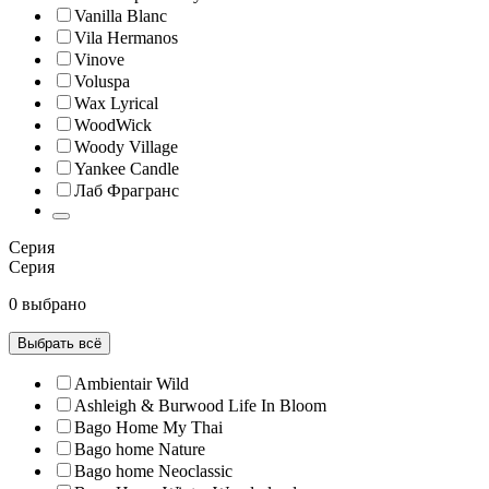
Vanilla Blanc
Vila Hermanos
Vinove
Voluspa
Wax Lyrical
WoodWick
Woody Village
Yankee Candle
Лаб Фрагранс
Серия
Серия
0 выбрано
Выбрать всё
Ambientair Wild
Ashleigh & Burwood Life In Bloom
Bago Home My Thai
Bago home Nature
Bago home Neoclassic