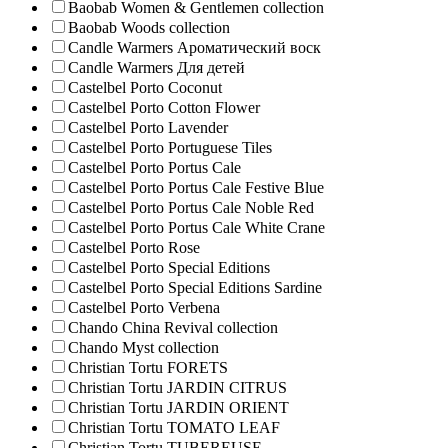
Baobab Women & Gentlemen collection
Baobab Woods collection
Candle Warmers Ароматический воск
Candle Warmers Для детей
Castelbel Porto Coconut
Castelbel Porto Cotton Flower
Castelbel Porto Lavender
Castelbel Porto Portuguese Tiles
Castelbel Porto Portus Cale
Castelbel Porto Portus Cale Festive Blue
Castelbel Porto Portus Cale Noble Red
Castelbel Porto Portus Cale White Crane
Castelbel Porto Rose
Castelbel Porto Special Editions
Castelbel Porto Special Editions Sardine
Castelbel Porto Verbena
Chando China Revival collection
Chando Myst collection
Christian Tortu FORETS
Christian Tortu JARDIN CITRUS
Christian Tortu JARDIN ORIENT
Christian Tortu TOMATO LEAF
Christian Tortu TUBEREUSE