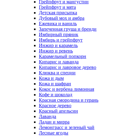
Грейпфрут и мангустин
Грейпфрут и мята
Детская присыпка
Дубовый мох и амбра
Ежевика и ваниль
Запеченная груша и бренди
Имбирный пряник
Имбирь и грейпфрут
Инжир и карамель
Инжир и ревень
Карамельный попкорн
Кипарис и лаванда
Кипарис и лавровое дерево
Клюква и специи
Кожа и дым
Кожа и шафран
Кокос и вербена лимонная
Кофе и шоколад
Красная смородина и герань
Красное дерево
Красный апельсин
Лаванда
Ладан и мирра
Лемонграсс и зеленый чай
Лесные ягоды