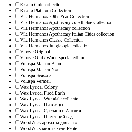
Risalto Gold collection
Risalto Platinum Collection
Vila Hermanos 70ths Year Collection
Vila Hermanos Apothecary cobalt blue Collection
Vila Hermanos Apothecary collection
Vila Hermanos Apothecary Italian Cities collection
Vila Hermanos Classic Collection
Vila Hermanos Jungletopia collection
Vinove Original
Vinove Oud / Wood special edition
Voluspa Maison Blanc
Voluspa Maison Noir
Voluspa Seasonal
Voluspa Vermeil
Wax Lyrical Colony
Wax Lyrical Fired Earth
Wax Lyrical Wrendale collection
Wax Lyrical Питомцы
Wax Lyrical Сделано в Англии
Wax Lyrical Цветущий сад
WoodWick ароматы для авто
WoodWick мини свечи Petite