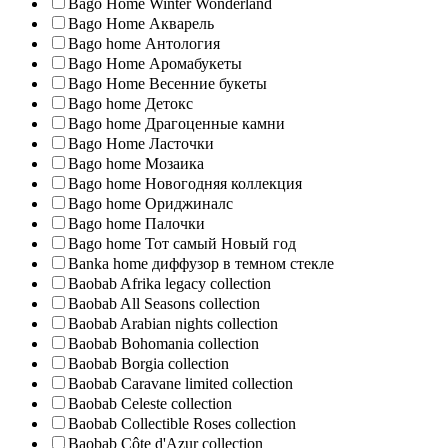
Bago Home Winter Wonderland
Bago Home Акварель
Bago home Антология
Bago Home Аромабукеты
Bago Home Весенние букеты
Bago home Детокс
Bago home Драгоценные камни
Bago Home Ласточки
Bago home Мозаика
Bago home Новогодняя коллекция
Bago home Ориджиналс
Bago home Палочки
Bago home Тот самый Новый год
Banka home диффузор в темном стекле
Baobab Afrika legacy collection
Baobab All Seasons collection
Baobab Arabian nights collection
Baobab Bohomania collection
Baobab Borgia collection
Baobab Caravane limited collection
Baobab Celeste collection
Baobab Collectible Roses collection
Baobab Côte d'Azur collection