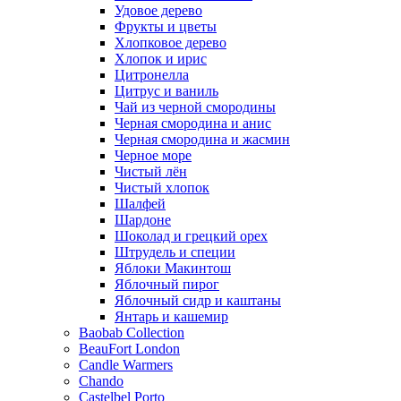
Удовое дерево
Фрукты и цветы
Хлопковое дерево
Хлопок и ирис
Цитронелла
Цитрус и ваниль
Чай из черной смородины
Черная смородина и анис
Черная смородина и жасмин
Черное море
Чистый лён
Чистый хлопок
Шалфей
Шардоне
Шоколад и грецкий орех
Штрудель и специи
Яблоки Макинтош
Яблочный пирог
Яблочный сидр и каштаны
Янтарь и кашемир
Baobab Collection
BeauFort London
Candle Warmers
Chando
Castelbel Porto