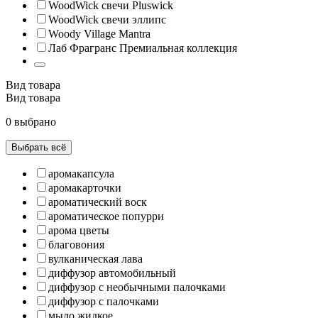
WoodWick свечи Pluswick
WoodWick свечи эллипс
Woody Village Mantra
Лаб Фрагранс Премиальная коллекция
Вид товара
Вид товара
0 выбрано
Выбрать всё
аромакапсула
аромакарточки
ароматический воск
ароматическое попурри
арома цветы
благовония
вулканическая лава
диффузор автомобильный
диффузор с необычными палочками
диффузор с палочками
мыло жидкое