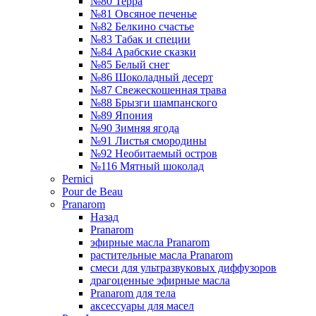
№80 Терра
№81 Овсяное печенье
№82 Белкино счастье
№83 Табак и специи
№84 Арабские сказки
№85 Белый снег
№86 Шоколадный десерт
№87 Свежескошенная трава
№88 Брызги шампанского
№89 Япония
№90 Зимняя ягода
№91 Листья смородины
№92 Необитаемый остров
№116 Мятный шоколад
Pernici
Pour de Beau
Pranarom
Назад
Pranarom
эфирные масла Pranarom
растительные масла Pranarom
смеси для ультразвуковых диффузоров
драгоценные эфирные масла
Pranarom для тела
аксессуары для масел