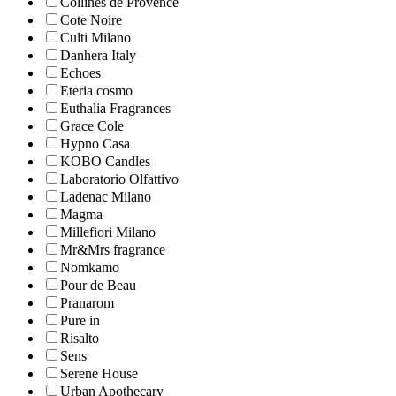
Collines de Рrovencе
Cote Noire
Culti Milano
Danhera Italy
Echoes
Eteria cosmo
Euthalia Fragrances
Grace Cole
Hypno Casa
KOBO Candles
Laboratorio Olfattivo
Ladenac Milano
Magma
Millefiori Milano
Mr&Mrs fragrance
Nomkamo
Pour de Beau
Pranarom
Pure in
Risalto
Sens
Serene House
Urban Apothecary