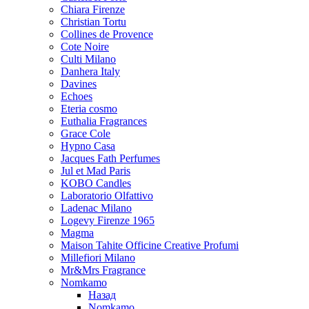
Chiara Firenze
Christian Tortu
Collines de Provence
Cote Noire
Culti Milano
Danhera Italy
Davines
Echoes
Eteria cosmo
Euthalia Fragrances
Grace Cole
Hypno Casa
Jacques Fath Perfumes
Jul et Mad Paris
KOBO Candles
Laboratorio Olfattivo
Ladenac Milano
Logevy Firenze 1965
Magma
Maison Tahite Officine Creative Profumi
Millefiori Milano
Mr&Mrs Fragrance
Nomkamo
Назад
Nomkamo