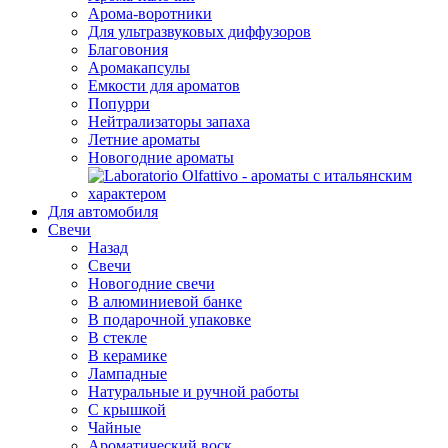
Арома-воротники
Для ультразвуковых диффузоров
Благовония
Аромакапсулы
Емкости для ароматов
Попурри
Нейтрализаторы запаха
Летние ароматы
Новогодние ароматы
Для автомобиля
Свечи
Назад
Свечи
Новогодние свечи
В алюминиевой банке
В подарочной упаковке
В стекле
В керамике
Лампадные
Натуральные и ручной работы
С крышкой
Чайные
Ароматический воск