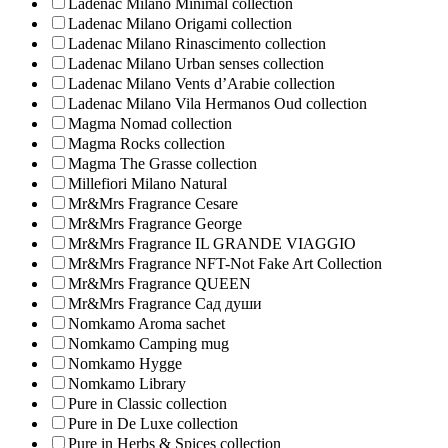
Ladenac Milano Minimal collection
Ladenac Milano Origami collection
Ladenac Milano Rinascimento collection
Ladenac Milano Urban senses collection
Ladenac Milano Vents d’Arabie collection
Ladenac Milano Vila Hermanos Oud collection
Magma Nomad collection
Magma Rocks collection
Magma The Grasse collection
Millefiori Milano Natural
Mr&Mrs Fragrance Cesare
Mr&Mrs Fragrance George
Mr&Mrs Fragrance IL GRANDE VIAGGIO
Mr&Mrs Fragrance NFT-Not Fake Art Collection
Mr&Mrs Fragrance QUEEN
Mr&Mrs Fragrance Сад души
Nomkamo Aroma sachet
Nomkamo Camping mug
Nomkamo Hygge
Nomkamo Library
Pure in Classic collection
Pure in De Luxe collection
Pure in Herbs & Spices collection