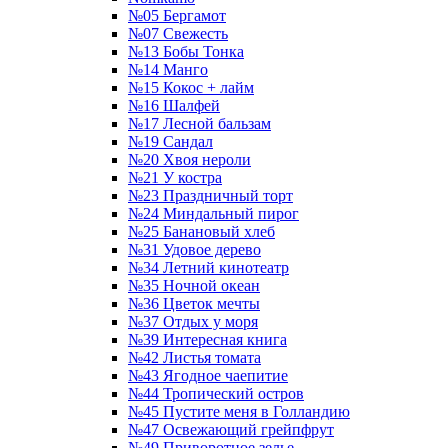
№05 Бергамот
№07 Свежесть
№13 Бобы Тонка
№14 Манго
№15 Кокос + лайм
№16 Шалфей
№17 Лесной бальзам
№19 Сандал
№20 Хвоя нероли
№21 У костра
№23 Праздничный торт
№24 Миндальный пирог
№25 Банановый хлеб
№31 Удовое дерево
№34 Летний кинотеатр
№35 Ночной океан
№36 Цветок мечты
№37 Отдых у моря
№39 Интересная книга
№42 Листья томата
№43 Ягодное чаепитие
№44 Тропический остров
№45 Пустите меня в Голландию
№47 Освежающий грейпфрут
№49 Приворотное зелье