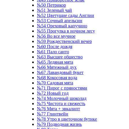
№50 Петрикор
№51 Зеленый чай
№52 Цветущие сады Англии
№53 Сочный апельсин
№54 Ореховый капучино
№55 Прогулка в ночном лесу
№56 Во все мучное
№59 Рождественский вечер
№60 После дождя
№61 Пало санто
№63 Высшее общество
№65 Ледяная мята
№66 Мятежный дух
№67 Лавандовый букет
№68 Кокосовая вода
№70 Садовая мята
№71 Пирог с пряностями
№72 Новый год
№74 Молочный шоколад
№75 Чистота и свежесть
№76 Мята + эвкалипт
№77 Глинтвейн
№78 Утро в цветочном бутике
№79 Подводная жизнь