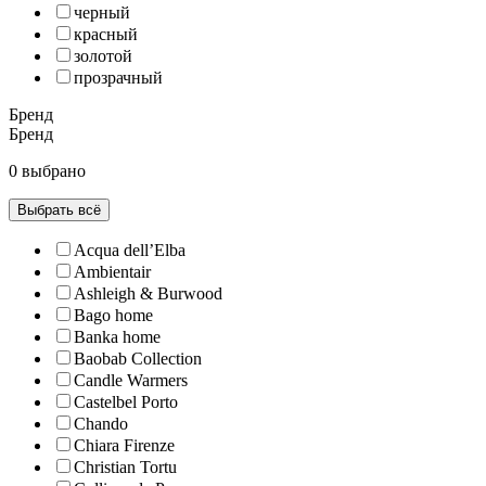
черный
красный
золотой
прозрачный
Бренд
Бренд
0 выбрано
Выбрать всё
Acqua dell’Elba
Ambientair
Ashleigh & Burwood
Bago home
Banka home
Baobab Collection
Candle Warmers
Castelbel Porto
Chando
Chiara Firenze
Christian Tortu