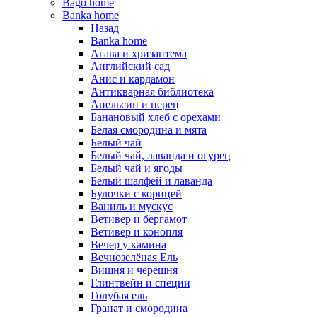
Bago home
Banka home
Назад
Banka home
Агава и хризантема
Английский сад
Анис и кардамон
Антикварная библиотека
Апельсин и перец
Банановый хлеб с орехами
Белая смородина и мята
Белый чай
Белый чай, лаванда и огурец
Белый чай и ягоды
Белый шалфей и лаванда
Булочки с корицей
Ваниль и мускус
Ветивер и бергамот
Ветивер и конопля
Вечер у камина
Вечнозелёная Ель
Вишня и черешня
Глинтвейн и специи
Голубая ель
Гранат и смородина