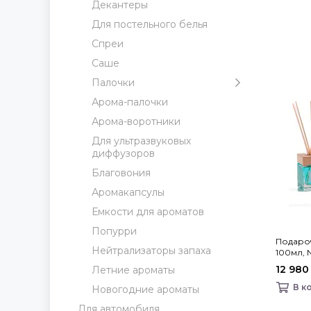
Декантеры
Для постельного белья
Спреи
Саше
Палочки
Арома-палочки
Арома-воротники
Для ультразвуковых
диффузоров
Благовония
Аромакапсулы
Емкости для ароматов
Попурри
Подаро
Нейтрализаторы запаха
100мл, 
Mare спр
12 980
Летние ароматы
В к
Новогодние ароматы
Для автомобиля