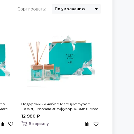
Сортировать:
зор
Подарочный набор Mare диффузор
Mare
100мл, Limonaia диффузор 100мл и Mare
ba
спрей для дома 15мл, Acqua dell’Elba
12 980 ₽
В корзину