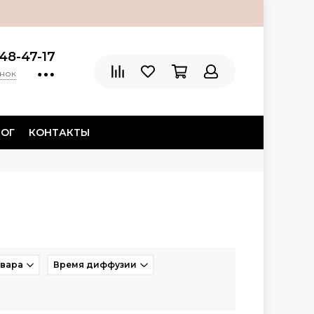
48-47-17
онок
ЛОГ
КОНТАКТЫ
овара
Время диффузии