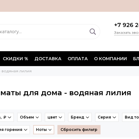
+7 926 2
Заказать зв
СКИДКИ %
ДОСТАВКА
ОПЛАТА
О КОМПАНИИ
Б
- водяная лилия
маты для дома - водяная лилия
, ₽
Объем
цвет
Бренд
Серия
Вид т
я горения
Ноты
Сбросить фильтр