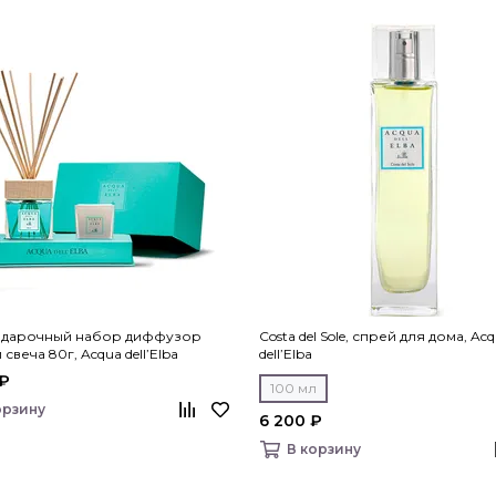
подарочный набор диффузор
Costa del Sole, спрей для дома, Ac
свеча 80г, Acqua dell’Elba
dell’Elba
 ₽
100 мл
орзину
6 200 ₽
В корзину