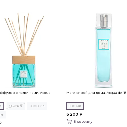
иффузор c палочками, Acqua
Mare, спрей для дома, Acqua dell’E
л
500 мл
1000 мл
100 мл
6 200 ₽
мл
В корзину
₽