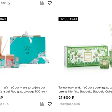
орзину
КАЗ
ПРЕДЗАКАЗ
чный набор Mare диффузор
Tomorrowland, набор аромадифф
Cala del Fico диффузор 100мл и
свеча My first Baobab, Baobab Colle
ей для дома 15мл, Acqua dell’Elba
 ₽
21 800 ₽
одано
Распродано