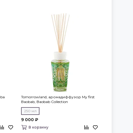
lba
Tomorrowland, аромадиффузор My first
Baobab, Baobab Collection
250 мл
9 000 ₽
В корзину