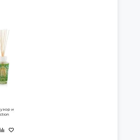
узор и
ction