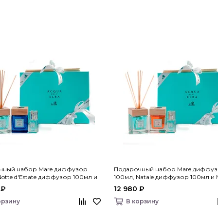
чный набор Mare диффузор
Подарочный набор Mare диффу
Notte d'Estate диффузор 100мл и
100мл, Natale диффузор 100мл и 
ей для дома 15мл, Acqua dell’Elba
спрей для дома 15мл, Acqua dell’El
 ₽
12 980 ₽
орзину
В корзину