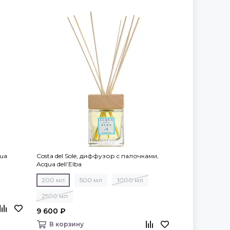
qua
Costa del Sole, диффузор c палочками,
Acqua dell’Elba
200 мл
500 мл
1000 мл
2500 мл
9 600 ₽
В корзину