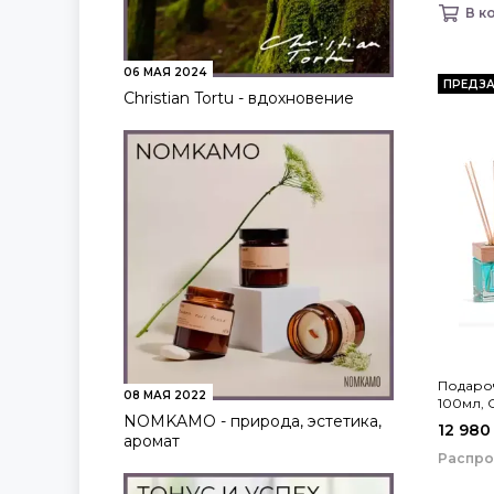
В к
06 МАЯ 2024
ПРЕДЗА
Christian Tortu - вдохновение
Подаро
08 МАЯ 2022
100мл, 
NOMKAMO - природа, эстетика,
Mare спр
12 980
аромат
Распр