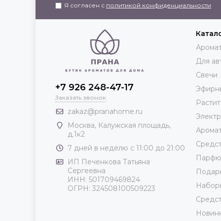
Я согласен с
политикой конфиденциальности
Катал
Аромат
Для ав
Свечи
+7 926 248-47-17
Эфирн
Заказать звонок
Растит
zakaz@pranahome.ru
Элект
Москва
, Калужская площадь,
Арома
д.1к2
Средст
7 дней в неделю с 11:00 до 21:00
Парф
ИП Печенкова Татьяна
Сергеевна
Подар
ИНН: 501709469824
Набор
ОГРН: 324508100509223
Средст
Новин