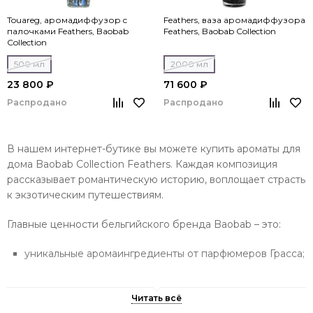
Touareg, аромадиффузор c
Feathers, ваза аромадиффузора
палочками Feathers, Baobab
Feathers, Baobab Collection
Collection
500 мл
2000 мл
23 800 ₽
71 600 ₽
Распродано
Распродано
В нашем интернет-бутике вы можете купить ароматы для
дома Baobab Collection Feathers. Каждая композиция
рассказывает романтическую историю, воплощает страсть
к экзотическим путешествиям.
Главные ценности бельгийского бренда Baobab – это:
уникальные аромаингредиенты от парфюмеров Грасса;
высокое мастерство рук, отливающих воск в
подсвечники выдувного стекла;