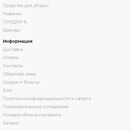
декоративный предмет, который украсит ваш интерьер.
Средства для уборки
Мы предлагаем доступные цены и доставку в любой
Новинки
регион России.
СКИДКИ %
Бренды
Информация
Доставка
Оплата
Контакты
Обратная связь
Скидки и бонусы
Блог
Политика конфиденциальности и оферта
Пользовательское соглашение
Условия обмена и возврата
Каталог