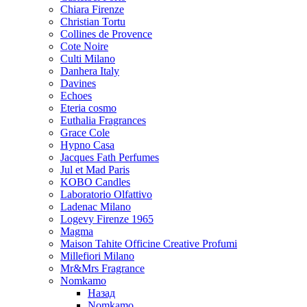
Chiara Firenze
Christian Tortu
Collines de Provence
Cote Noire
Culti Milano
Danhera Italy
Davines
Echoes
Eteria cosmo
Euthalia Fragrances
Grace Cole
Hypno Casa
Jacques Fath Perfumes
Jul et Mad Paris
KOBO Candles
Laboratorio Olfattivo
Ladenac Milano
Logevy Firenze 1965
Magma
Maison Tahite Officine Creative Profumi
Millefiori Milano
Mr&Mrs Fragrance
Nomkamo
Назад
Nomkamo