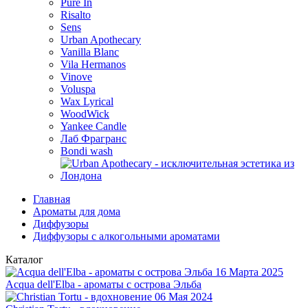
Pure In
Risalto
Sens
Urban Apothecary
Vanilla Blanc
Vila Hermanos
Vinove
Voluspa
Wax Lyrical
WoodWick
Yankee Candle
Лаб Фрагранс
Bondi wash
Главная
Ароматы для дома
Диффузоры
Диффузоры с алкогольными ароматами
Каталог
16 Марта 2025
Acqua dell'Elba - ароматы с острова Эльба
06 Мая 2024