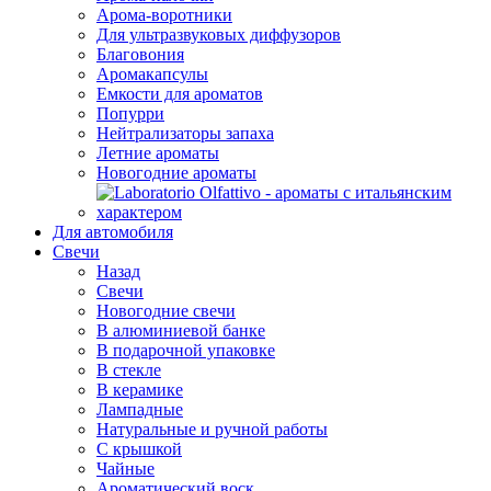
Арома-воротники
Для ультразвуковых диффузоров
Благовония
Аромакапсулы
Емкости для ароматов
Попурри
Нейтрализаторы запаха
Летние ароматы
Новогодние ароматы
Для автомобиля
Свечи
Назад
Свечи
Новогодние свечи
В алюминиевой банке
В подарочной упаковке
В стекле
В керамике
Лампадные
Натуральные и ручной работы
С крышкой
Чайные
Ароматический воск