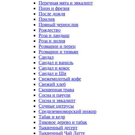
Перечная мята и эвкалипт
Пион и фрезия
После дождя
Прилив
Пряный чернослив
Рождество
Роза и ландыш
Роза и лилия
Розмарин и перец
Розмарин и тимьян
Сандал
Сандал и ваниль
Сандал и кокос
Сандал и Ши
Свежемолотый кофе
Свежий хлеб
Скошенная трава
Сосна и пачули
Сосна и эвкалипт
Сочные цитрусы
Средиземноморский инжир
Табак и кедр
Тиковое дерево и табак
Тыквенный десерт
Тыквенный Чай Латте