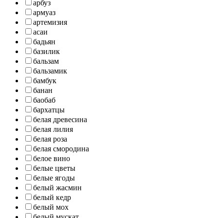
арбуз
армуаз
артемизия
асаи
бадьян
базилик
бальзам
бальзамик
бамбук
банан
баобаб
бархатцы
белая древесина
белая лилия
белая роза
белая смородина
белое вино
белые цветы
белые ягоды
белый жасмин
белый кедр
белый мох
белый мускат