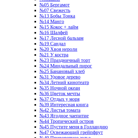
№05 Бергамот
№07 Свежесть
№13 Бобы Тонка
№14 Манго
№15 Кокос + лайм
№16 Шалфей
№17 Лесной бальзам
№19 Сандал
№20 Хвоя нероли
№21 У костра
№23 Праздничный торт
№24 Миндальный пирог
№25 Банановый хлеб
№31 Удовое дерево
№34 Летний кинотеатр
№35 Ночной океан
№36 Цветок мечты
№37 Отдых у моря
№39 Интересная книга
№42 Листья томата
№43 Ягодное чаепитие
№44 Тропический остров
№45 Пустите меня в Голландию
№47 Освежающий грейпфрут
№49 Приворотное зелье