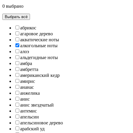
0 выбрано
Выбрать всё
абрикос
агаровое дерево
акватические ноты
алкогольные ноты
алоэ
альдегидные ноты
амбра
амбретта
американский кедр
амирис
ананас
анжелика
анис
анис звездчатый
антемис
апельсин
апельсиновое дерево
арабский уд