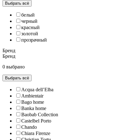
Выбрать всё
белый
черный
красный
золотой
прозрачный
Бренд
Бренд
0 выбрано
Выбрать всё
Acqua dell’Elba
Ambientair
Bago home
Banka home
Baobab Collection
Castelbel Porto
Chando
Chiara Firenze
Christian Tortu