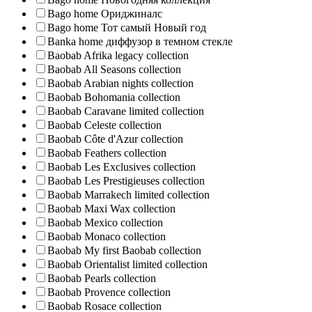
Bago home Ориджиналс
Bago home Тот самый Новый год
Banka home диффузор в темном стекле
Baobab Afrika legacy collection
Baobab All Seasons collection
Baobab Arabian nights collection
Baobab Bohomania collection
Baobab Caravane limited collection
Baobab Celeste collection
Baobab Côte d'Azur collection
Baobab Feathers collection
Baobab Les Exclusives collection
Baobab Les Prestigieuses collection
Baobab Marrakech limited collection
Baobab Maxi Wax collection
Baobab Mexico collection
Baobab Monaco collection
Baobab My first Baobab collection
Baobab Orientalist limited collection
Baobab Pearls collection
Baobab Provence collection
Baobab Rosace collection