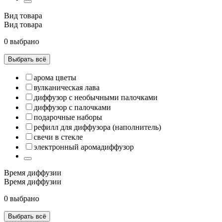
Вид товара
Вид товара
0 выбрано
Выбрать всё
арома цветы
вулканическая лава
диффузор с необычными палочками
диффузор с палочками
подарочные наборы
рефилл для диффузора (наполнитель)
свечи в стекле
электронный аромадиффузор
Время диффузии
Время диффузии
0 выбрано
Выбрать всё