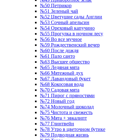
№50 Петрикор
№51 Зеленый чай
№52 Цветущие сады Англии
№53 Сочный апельсин
№54 Ореховый капучино
№55 Прогулка в ночном лесу
№56 Во все мучное
№59 Рождественский вечер
№60 После дождя
№61 Пало санто
№63 Высшее общество
№65 Ледяная мята
№66 Мятежный дух
№67 Лавандовый букет
№68 Кокосовая вода
№70 Садовая мята
№71 Пирог с пряностями
№72 Новый год
№74 Молочный шоколад
№75 Чистота и свежесть
№76 Мята + эвкалипт
№77 Глинтвейн
№78 Утро в цветочном бутике
№79 Подводная жизнь