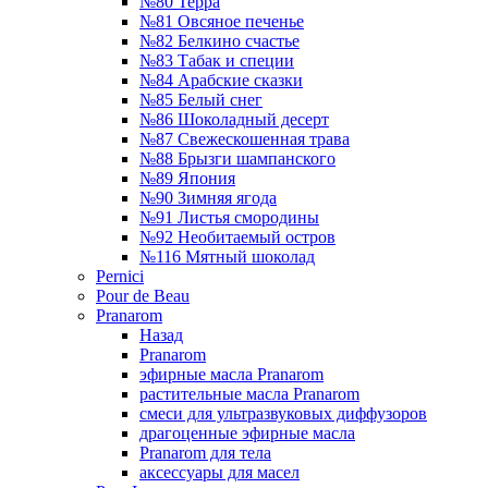
№80 Терра
№81 Овсяное печенье
№82 Белкино счастье
№83 Табак и специи
№84 Арабские сказки
№85 Белый снег
№86 Шоколадный десерт
№87 Свежескошенная трава
№88 Брызги шампанского
№89 Япония
№90 Зимняя ягода
№91 Листья смородины
№92 Необитаемый остров
№116 Мятный шоколад
Pernici
Pour de Beau
Pranarom
Назад
Pranarom
эфирные масла Pranarom
растительные масла Pranarom
смеси для ультразвуковых диффузоров
драгоценные эфирные масла
Pranarom для тела
аксессуары для масел