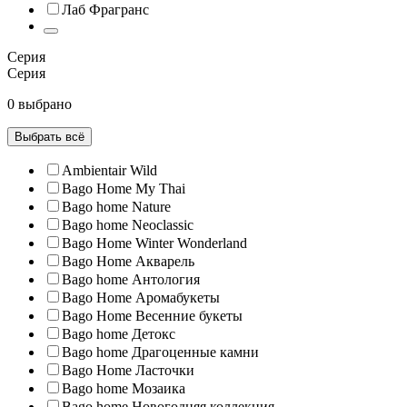
Лаб Фрагранс
Серия
Серия
0 выбрано
Выбрать всё
Ambientair Wild
Bago Home My Thai
Bago home Nature
Bago home Neoclassic
Bago Home Winter Wonderland
Bago Home Акварель
Bago home Антология
Bago Home Аромабукеты
Bago Home Весенние букеты
Bago home Детокс
Bago home Драгоценные камни
Bago Home Ласточки
Bago home Мозаика
Bago home Новогодняя коллекция