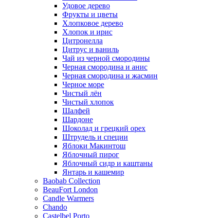
Удовое дерево
Фрукты и цветы
Хлопковое дерево
Хлопок и ирис
Цитронелла
Цитрус и ваниль
Чай из черной смородины
Черная смородина и анис
Черная смородина и жасмин
Черное море
Чистый лён
Чистый хлопок
Шалфей
Шардоне
Шоколад и грецкий орех
Штрудель и специи
Яблоки Макинтош
Яблочный пирог
Яблочный сидр и каштаны
Янтарь и кашемир
Baobab Collection
BeauFort London
Candle Warmers
Chando
Castelbel Porto