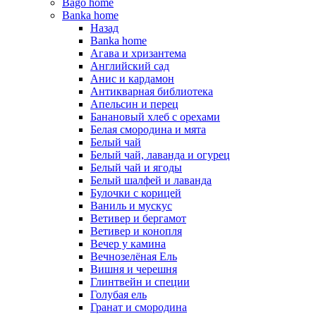
Bago home
Banka home
Назад
Banka home
Агава и хризантема
Английский сад
Анис и кардамон
Антикварная библиотека
Апельсин и перец
Банановый хлеб с орехами
Белая смородина и мята
Белый чай
Белый чай, лаванда и огурец
Белый чай и ягоды
Белый шалфей и лаванда
Булочки с корицей
Ваниль и мускус
Ветивер и бергамот
Ветивер и конопля
Вечер у камина
Вечнозелёная Ель
Вишня и черешня
Глинтвейн и специи
Голубая ель
Гранат и смородина