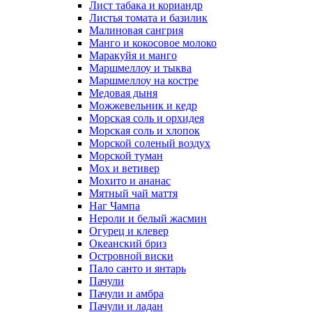
Лист табака и кориандр
Листья томата и базилик
Малиновая сангрия
Манго и кокосовое молоко
Маракуйя и манго
Маршмеллоу и тыква
Маршмеллоу на костре
Медовая дыня
Можжевельник и кедр
Морская соль и орхидея
Морская соль и хлопок
Морской соленый воздух
Морской туман
Мох и ветивер
Мохито и ананас
Мятный чай маття
Наг Чампа
Нероли и белый жасмин
Огурец и клевер
Океанский бриз
Островной виски
Пало санто и янтарь
Пачули
Пачули и амбра
Пачули и ладан