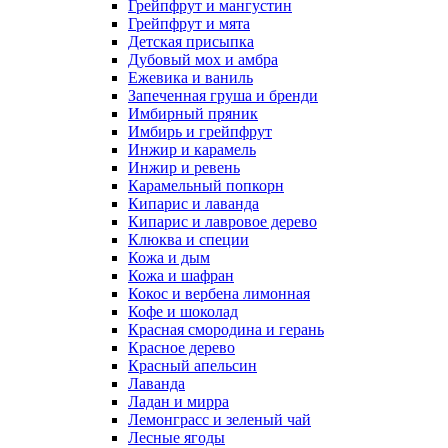
Грейпфрут и мангустин
Грейпфрут и мята
Детская присыпка
Дубовый мох и амбра
Ежевика и ваниль
Запеченная груша и бренди
Имбирный пряник
Имбирь и грейпфрут
Инжир и карамель
Инжир и ревень
Карамельный попкорн
Кипарис и лаванда
Кипарис и лавровое дерево
Клюква и специи
Кожа и дым
Кожа и шафран
Кокос и вербена лимонная
Кофе и шоколад
Красная смородина и герань
Красное дерево
Красный апельсин
Лаванда
Ладан и мирра
Лемонграсс и зеленый чай
Лесные ягоды