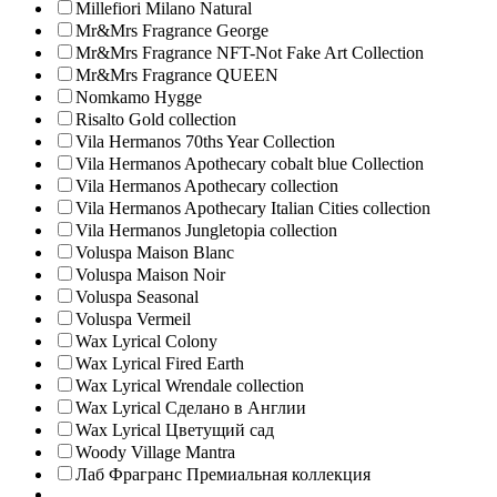
Millefiori Milano Natural
Mr&Mrs Fragrance George
Mr&Mrs Fragrance NFT-Not Fake Art Collection
Mr&Mrs Fragrance QUEEN
Nomkamo Hygge
Risalto Gold collection
Vila Hermanos 70ths Year Collection
Vila Hermanos Apothecary cobalt blue Collection
Vila Hermanos Apothecary collection
Vila Hermanos Apothecary Italian Cities collection
Vila Hermanos Jungletopia collection
Voluspa Maison Blanc
Voluspa Maison Noir
Voluspa Seasonal
Voluspa Vermeil
Wax Lyrical Colony
Wax Lyrical Fired Earth
Wax Lyrical Wrendale collection
Wax Lyrical Сделано в Англии
Wax Lyrical Цветущий сад
Woody Village Mantra
Лаб Фрагранс Премиальная коллекция