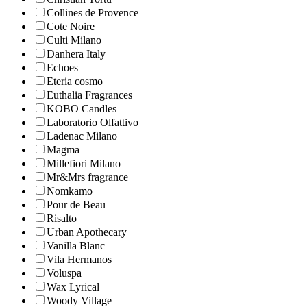
Collines de Рrovencе
Cote Noire
Culti Milano
Danhera Italy
Echoes
Eteria cosmo
Euthalia Fragrances
KOBO Candles
Laboratorio Olfattivo
Ladenac Milano
Magma
Millefiori Milano
Mr&Mrs fragrance
Nomkamo
Pour de Beau
Risalto
Urban Apothecary
Vanilla Blanc
Vila Hermanos
Voluspa
Wax Lyrical
Woody Village