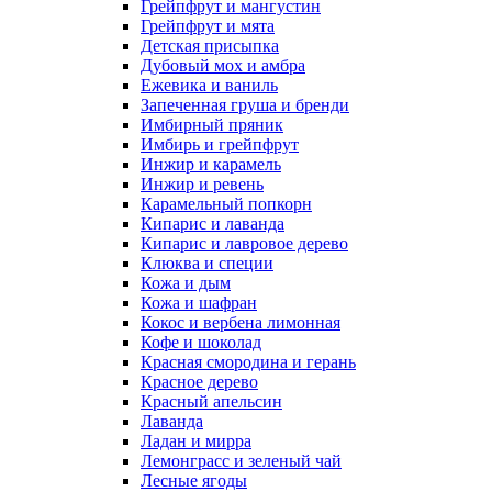
Грейпфрут и мангустин
Грейпфрут и мята
Детская присыпка
Дубовый мох и амбра
Ежевика и ваниль
Запеченная груша и бренди
Имбирный пряник
Имбирь и грейпфрут
Инжир и карамель
Инжир и ревень
Карамельный попкорн
Кипарис и лаванда
Кипарис и лавровое дерево
Клюква и специи
Кожа и дым
Кожа и шафран
Кокос и вербена лимонная
Кофе и шоколад
Красная смородина и герань
Красное дерево
Красный апельсин
Лаванда
Ладан и мирра
Лемонграсс и зеленый чай
Лесные ягоды