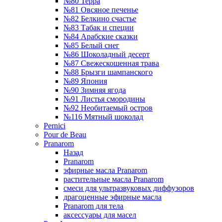
№80 Терра
№81 Овсяное печенье
№82 Белкино счастье
№83 Табак и специи
№84 Арабские сказки
№85 Белый снег
№86 Шоколадный десерт
№87 Свежескошенная трава
№88 Брызги шампанского
№89 Япония
№90 Зимняя ягода
№91 Листья смородины
№92 Необитаемый остров
№116 Мятный шоколад
Pernici
Pour de Beau
Pranarom
Назад
Pranarom
эфирные масла Pranarom
растительные масла Pranarom
смеси для ультразвуковых диффузоров
драгоценные эфирные масла
Pranarom для тела
аксессуары для масел