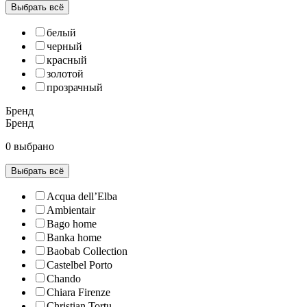
Выбрать всё
белый
черный
красный
золотой
прозрачный
Бренд
Бренд
0 выбрано
Выбрать всё
Acqua dell’Elba
Ambientair
Bago home
Banka home
Baobab Collection
Castelbel Porto
Chando
Chiara Firenze
Christian Tortu