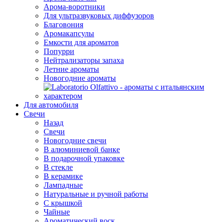
Арома-воротники
Для ультразвуковых диффузоров
Благовония
Аромакапсулы
Емкости для ароматов
Попурри
Нейтрализаторы запаха
Летние ароматы
Новогодние ароматы
Для автомобиля
Свечи
Назад
Свечи
Новогодние свечи
В алюминиевой банке
В подарочной упаковке
В стекле
В керамике
Лампадные
Натуральные и ручной работы
С крышкой
Чайные
Ароматический воск