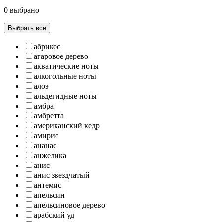
0 выбрано
Выбрать всё
абрикос
агаровое дерево
акватические ноты
алкогольные ноты
алоэ
альдегидные ноты
амбра
амбретта
американский кедр
амирис
ананас
анжелика
анис
анис звездчатый
антемис
апельсин
апельсиновое дерево
арабский уд