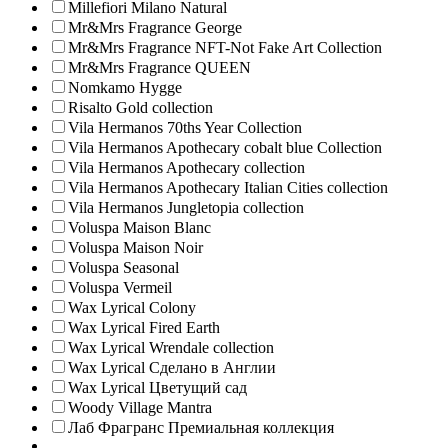
Millefiori Milano Natural
Mr&Mrs Fragrance George
Mr&Mrs Fragrance NFT-Not Fake Art Collection
Mr&Mrs Fragrance QUEEN
Nomkamo Hygge
Risalto Gold collection
Vila Hermanos 70ths Year Collection
Vila Hermanos Apothecary cobalt blue Collection
Vila Hermanos Apothecary collection
Vila Hermanos Apothecary Italian Cities collection
Vila Hermanos Jungletopia collection
Voluspa Maison Blanc
Voluspa Maison Noir
Voluspa Seasonal
Voluspa Vermeil
Wax Lyrical Colony
Wax Lyrical Fired Earth
Wax Lyrical Wrendale collection
Wax Lyrical Сделано в Англии
Wax Lyrical Цветущий сад
Woody Village Mantra
Лаб Фрагранс Премиальная коллекция