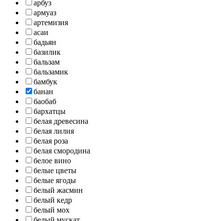
арбуз
армуаз
артемизия
асаи
бадьян
базилик
бальзам
бальзамик
бамбук
банан
баобаб
бархатцы
белая древесина
белая лилия
белая роза
белая смородина
белое вино
белые цветы
белые ягоды
белый жасмин
белый кедр
белый мох
белый мускат