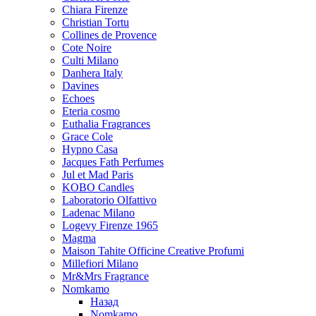
Chiara Firenze
Christian Tortu
Collines de Provence
Cote Noire
Culti Milano
Danhera Italy
Davines
Echoes
Eteria cosmo
Euthalia Fragrances
Grace Cole
Hypno Casa
Jacques Fath Perfumes
Jul et Mad Paris
KOBO Candles
Laboratorio Olfattivo
Ladenac Milano
Logevy Firenze 1965
Magma
Maison Tahite Officine Creative Profumi
Millefiori Milano
Mr&Mrs Fragrance
Nomkamo
Назад
Nomkamo