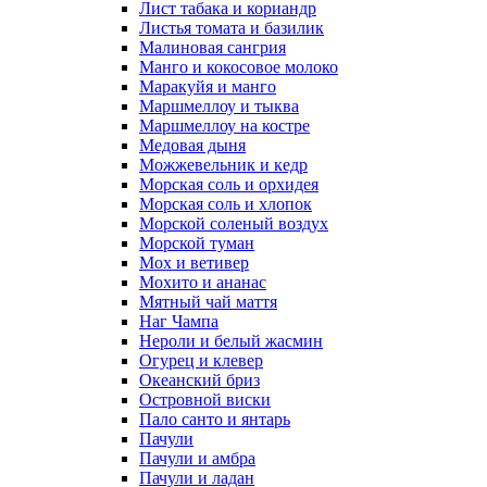
Лист табака и кориандр
Листья томата и базилик
Малиновая сангрия
Манго и кокосовое молоко
Маракуйя и манго
Маршмеллоу и тыква
Маршмеллоу на костре
Медовая дыня
Можжевельник и кедр
Морская соль и орхидея
Морская соль и хлопок
Морской соленый воздух
Морской туман
Мох и ветивер
Мохито и ананас
Мятный чай маття
Наг Чампа
Нероли и белый жасмин
Огурец и клевер
Океанский бриз
Островной виски
Пало санто и янтарь
Пачули
Пачули и амбра
Пачули и ладан