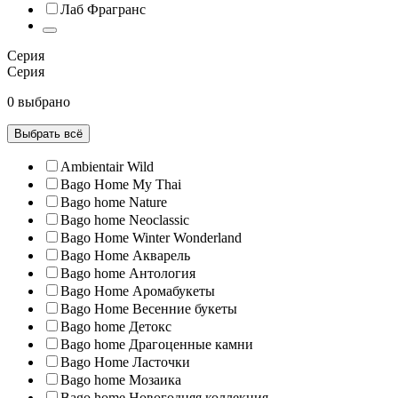
Лаб Фрагранс
Серия
Серия
0 выбрано
Выбрать всё
Ambientair Wild
Bago Home My Thai
Bago home Nature
Bago home Neoclassic
Bago Home Winter Wonderland
Bago Home Акварель
Bago home Антология
Bago Home Аромабукеты
Bago Home Весенние букеты
Bago home Детокс
Bago home Драгоценные камни
Bago Home Ласточки
Bago home Мозаика
Bago home Новогодняя коллекция