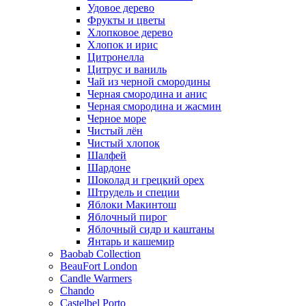
Удовое дерево
Фрукты и цветы
Хлопковое дерево
Хлопок и ирис
Цитронелла
Цитрус и ваниль
Чай из черной смородины
Черная смородина и анис
Черная смородина и жасмин
Черное море
Чистый лён
Чистый хлопок
Шалфей
Шардоне
Шоколад и грецкий орех
Штрудель и специи
Яблоки Макинтош
Яблочный пирог
Яблочный сидр и каштаны
Янтарь и кашемир
Baobab Collection
BeauFort London
Candle Warmers
Chando
Castelbel Porto