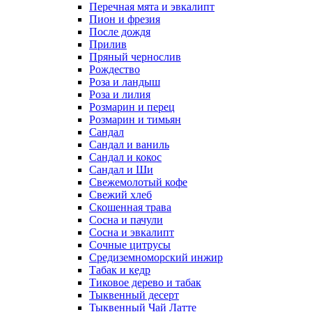
Перечная мята и эвкалипт
Пион и фрезия
После дождя
Прилив
Пряный чернослив
Рождество
Роза и ландыш
Роза и лилия
Розмарин и перец
Розмарин и тимьян
Сандал
Сандал и ваниль
Сандал и кокос
Сандал и Ши
Свежемолотый кофе
Свежий хлеб
Скошенная трава
Сосна и пачули
Сосна и эвкалипт
Сочные цитрусы
Средиземноморский инжир
Табак и кедр
Тиковое дерево и табак
Тыквенный десерт
Тыквенный Чай Латте