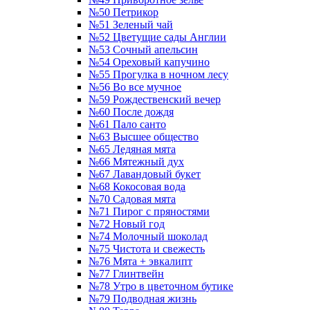
№50 Петрикор
№51 Зеленый чай
№52 Цветущие сады Англии
№53 Сочный апельсин
№54 Ореховый капучино
№55 Прогулка в ночном лесу
№56 Во все мучное
№59 Рождественский вечер
№60 После дождя
№61 Пало санто
№63 Высшее общество
№65 Ледяная мята
№66 Мятежный дух
№67 Лавандовый букет
№68 Кокосовая вода
№70 Садовая мята
№71 Пирог с пряностями
№72 Новый год
№74 Молочный шоколад
№75 Чистота и свежесть
№76 Мята + эвкалипт
№77 Глинтвейн
№78 Утро в цветочном бутике
№79 Подводная жизнь