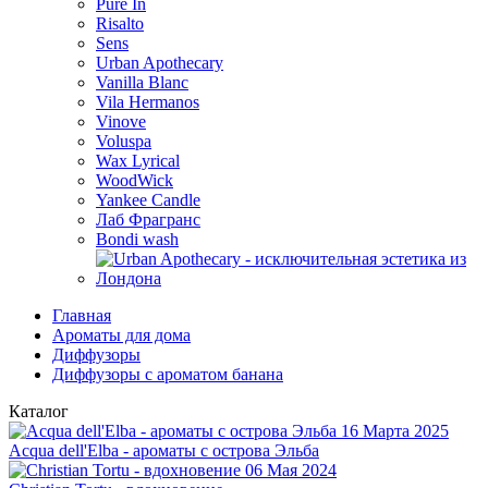
Pure In
Risalto
Sens
Urban Apothecary
Vanilla Blanc
Vila Hermanos
Vinove
Voluspa
Wax Lyrical
WoodWick
Yankee Candle
Лаб Фрагранс
Bondi wash
Главная
Ароматы для дома
Диффузоры
Диффузоры с ароматом банана
Каталог
16 Марта 2025
Acqua dell'Elba - ароматы с острова Эльба
06 Мая 2024