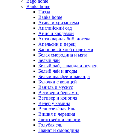
Bago home
Banka home
Назад
Banka home
Агава и хризантема
Английский сад
Анис и кардамон
Антикварная библиотека
Апельсин и перец
Банановый хлеб с орехами
Белая смородина и мята
Белый чай
Белый чай, лаванда и огурец
Белый чай и ягоды
Белый шалфей и лаванда
Булочки с корицей
Ваниль и мускус
Ветивер и бергамот
Ветивер и конопля
Вечер у камина
Вечнозелёная Ель
Вишня и черешня
Глинтвейн и специи
Голубая ель
Гранат и смородина