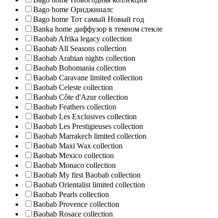
Bago home Ориджиналс
Bago home Тот самый Новый год
Banka home диффузор в темном стекле
Baobab Afrika legacy collection
Baobab All Seasons collection
Baobab Arabian nights collection
Baobab Bohomania collection
Baobab Caravane limited collection
Baobab Celeste collection
Baobab Côte d'Azur collection
Baobab Feathers collection
Baobab Les Exclusives collection
Baobab Les Prestigieuses collection
Baobab Marrakech limited collection
Baobab Maxi Wax collection
Baobab Mexico collection
Baobab Monaco collection
Baobab My first Baobab collection
Baobab Orientalist limited collection
Baobab Pearls collection
Baobab Provence collection
Baobab Rosace collection