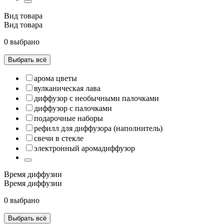
Вид товара
Вид товара
0 выбрано
Выбрать всё
арома цветы
вулканическая лава
диффузор с необычными палочками
диффузор с палочками
подарочные наборы
рефилл для диффузора (наполнитель)
свечи в стекле
электронный аромадиффузор
Время диффузии
Время диффузии
0 выбрано
Выбрать всё