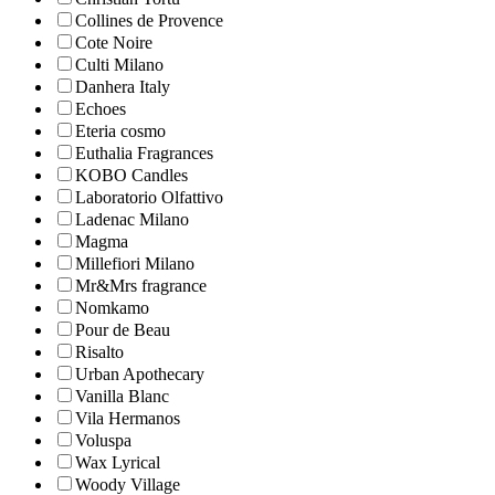
Collines de Рrovencе
Cote Noire
Culti Milano
Danhera Italy
Echoes
Eteria cosmo
Euthalia Fragrances
KOBO Candles
Laboratorio Olfattivo
Ladenac Milano
Magma
Millefiori Milano
Mr&Mrs fragrance
Nomkamo
Pour de Beau
Risalto
Urban Apothecary
Vanilla Blanc
Vila Hermanos
Voluspa
Wax Lyrical
Woody Village