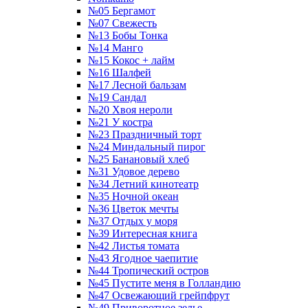
№05 Бергамот
№07 Свежесть
№13 Бобы Тонка
№14 Манго
№15 Кокос + лайм
№16 Шалфей
№17 Лесной бальзам
№19 Сандал
№20 Хвоя нероли
№21 У костра
№23 Праздничный торт
№24 Миндальный пирог
№25 Банановый хлеб
№31 Удовое дерево
№34 Летний кинотеатр
№35 Ночной океан
№36 Цветок мечты
№37 Отдых у моря
№39 Интересная книга
№42 Листья томата
№43 Ягодное чаепитие
№44 Тропический остров
№45 Пустите меня в Голландию
№47 Освежающий грейпфрут
№49 Приворотное зелье