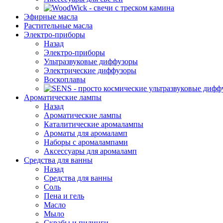
Эфирные масла
Растительные масла
Электро-приборы
Назад
Электро-приборы
Ультразвуковые диффузоры
Электрические диффузоры
Воскоплавы
Ароматические лампы
Назад
Ароматические лампы
Каталитические аромалампы
Ароматы для аромаламп
Наборы с аромалампами
Аксессуары для аромаламп
Средства для ванны
Назад
Средства для ванны
Соль
Пена и гель
Масло
Мыло
Скрабы и пилинги