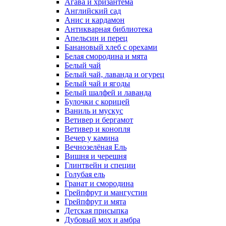
Агава и хризантема
Английский сад
Анис и кардамон
Антикварная библиотека
Апельсин и перец
Банановый хлеб с орехами
Белая смородина и мята
Белый чай
Белый чай, лаванда и огурец
Белый чай и ягоды
Белый шалфей и лаванда
Булочки с корицей
Ваниль и мускус
Ветивер и бергамот
Ветивер и конопля
Вечер у камина
Вечнозелёная Ель
Вишня и черешня
Глинтвейн и специи
Голубая ель
Гранат и смородина
Грейпфрут и мангустин
Грейпфрут и мята
Детская присыпка
Дубовый мох и амбра