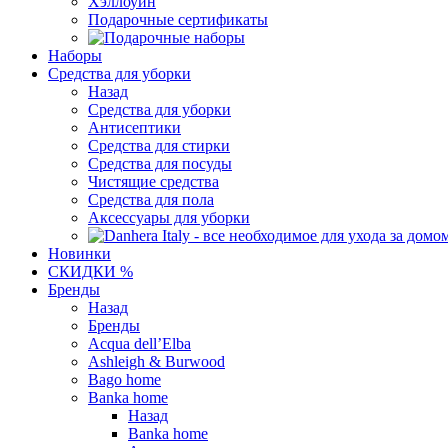
Хэллоуин
Подарочные сертификаты
Наборы
Средства для уборки
Назад
Средства для уборки
Антисептики
Средства для стирки
Средства для посуды
Чистящие средства
Средства для пола
Аксессуары для уборки
Новинки
СКИДКИ %
Бренды
Назад
Бренды
Acqua dell’Elba
Ashleigh & Burwood
Bago home
Banka home
Назад
Banka home