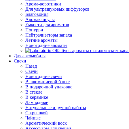
Арома-воротники
Для ультразвуковых диффузоров
Благовония
Аромакапсулы
Емкости для ароматов
Попурри
Нейтрализаторы запаха
Летние ароматы
Новогодние ароматы
Для автомобиля
Свечи
Назад
Свечи
Новогодние свечи
В алюминиевой банке
В подарочной упаковке
В стекле
В керамике
Лампадные
Натуральные и ручной работы
С крышкой
Чайные
Ароматический воск
Аксессуары для свечей