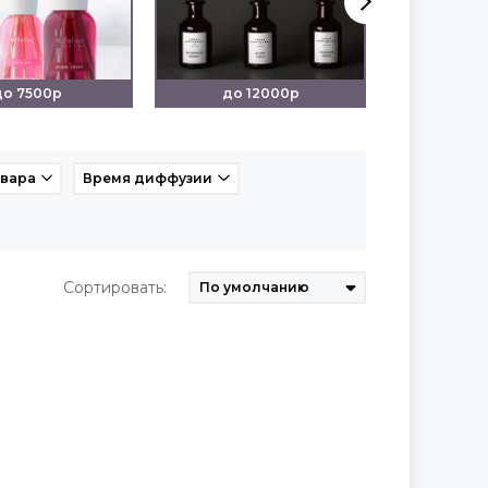
до 7500р
до 12000р
от 
овара
Время диффузии
Сортировать: