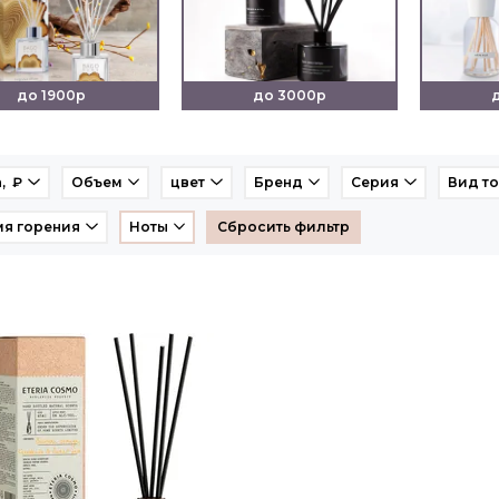
до 1900р
до 3000р
, ₽
Объем
цвет
Бренд
Серия
Вид т
я горения
Ноты
Сбросить фильтр