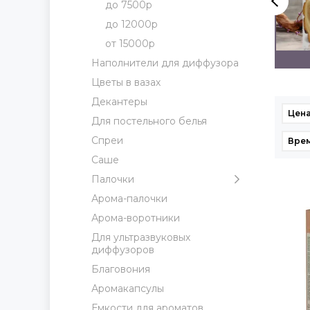
до 7500р
до 12000р
от 15000р
до 12000р
от 15000р
Наполнители для диффузора
Цветы в вазах
Декантеры
Цена
Для постельного белья
Спреи
Врем
Саше
Палочки
Арома-палочки
Арома-воротники
Для ультразвуковых
диффузоров
Благовония
Аромакапсулы
Емкости для ароматов