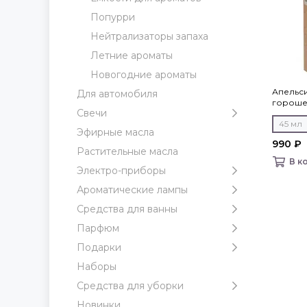
Попурри
Нейтрализаторы запаха
Летние ароматы
Новогодние ароматы
Апельси
Для автомобиля
горошек
Свечи
cosmo
45 мл
Эфирные масла
990 ₽
Растительные масла
В к
Электро-приборы
Ароматические лампы
Средства для ванны
Парфюм
Подарки
Наборы
Средства для уборки
Новинки