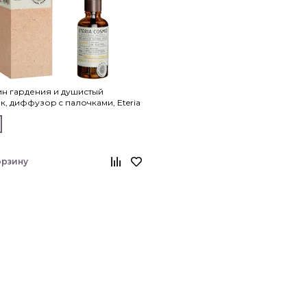
н гардения и душистый
, диффузор c палочками, Eteria
орзину