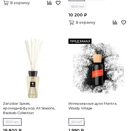
В корзину
500 мл
10 200 ₽
В корзину
ПРЕДЗАКАЗ
Zanzibar Spices,
Интерьерные духи Mantra,
аромадиффузор All Seasons,
Woody Village
Baobab Collection
500 мл
50 мл
19 800 ₽
1 990 ₽