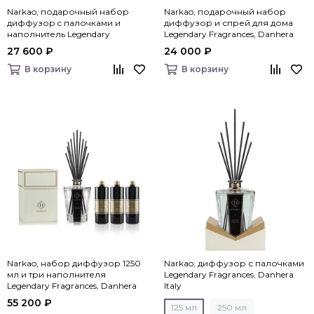
Narkao, подарочный набор
Narkao, подарочный набор
диффузор c палочками и
диффузор и спрей для дома
наполнитель Legendary
Legendary Fragrances, Danhera
Fragrances, Danhera Italy
Italy
27 600 ₽
24 000 ₽
В корзину
В корзину
Narkao, набор диффузор 1250
Narkao, диффузор с палочками
мл и три наполнителя
Legendary Fragrances, Danhera
Legendary Fragrances, Danhera
Italy
Italy
55 200 ₽
125 мл
250 мл