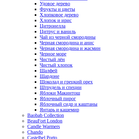
Удовое дерево
Фрукты и цветы
Хлопковое дерево
Хлопок и ирис
Цитронелла
Цитрус и ваниль
Чай из черной смородины
Черная смородина и анис
Черная смородина и жасмин
Черное море
Чистый лён
Чистый хлопок
Шалфей
Шардоне
Шоколад и грецкий орех
Штрудель и специи
Яблоки Макинтош
Яблочный пирог
Яблочный сидр и каштаны
Янтарь и кашемир
Baobab Collection
BeauFort London
Candle Warmers
Chando
Castelbel Porto