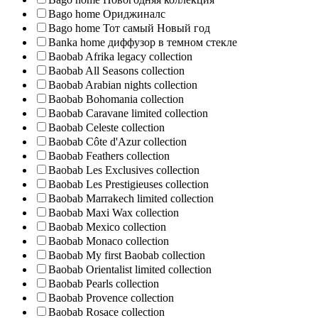
Bago home Ориджиналс
Bago home Тот самый Новый год
Banka home диффузор в темном стекле
Baobab Afrika legacy collection
Baobab All Seasons collection
Baobab Arabian nights collection
Baobab Bohomania collection
Baobab Caravane limited collection
Baobab Celeste collection
Baobab Côte d'Azur collection
Baobab Feathers collection
Baobab Les Exclusives collection
Baobab Les Prestigieuses collection
Baobab Marrakech limited collection
Baobab Maxi Wax collection
Baobab Mexico collection
Baobab Monaco collection
Baobab My first Baobab collection
Baobab Orientalist limited collection
Baobab Pearls collection
Baobab Provence collection
Baobab Rosace collection