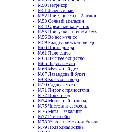
№50 Петрикор
№51 Зеленый чай
№52 Цветущие сады Англии
№53 Сочный апельсин
№54 Ореховый капучино
№55 Прогулка в ночном лесу
№56 Во все мучное
№59 Рождественский вечер
№60 После дождя
№61 Пало санто
№63 Высшее общество
№65 Ледяная мята
№66 Мятежный дух
№67 Лавандовый букет
№68 Кокосовая вода
№70 Садовая мята
№71 Пирог с пряностями
№72 Новый год
№74 Молочный шоколад
№75 Чистота и свежесть
№76 Мята + эвкалипт
№77 Глинтвейн
№78 Утро в цветочном бутике
№79 Подводная жизнь