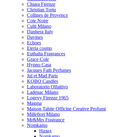
Chiara Firenze
Christian Tortu
Collines de Provence
Cote Noire
Culti Milano
Danhera Italy
Davines
Echoes
Eteria cosmo
Euthalia Fragrances
Grace Cole
Hypno Casa
Jacques Fath Perfumes
Jul et Mad Paris
KOBO Candles
Laboratorio Olfattivo
Ladenac Milano
Logevy Firenze 1965
Magma
Maison Tahite Officine Creative Profumi
Millefiori Milano
Mr&Mrs Fragrance
Nomkamo
Назад
Nomkamo