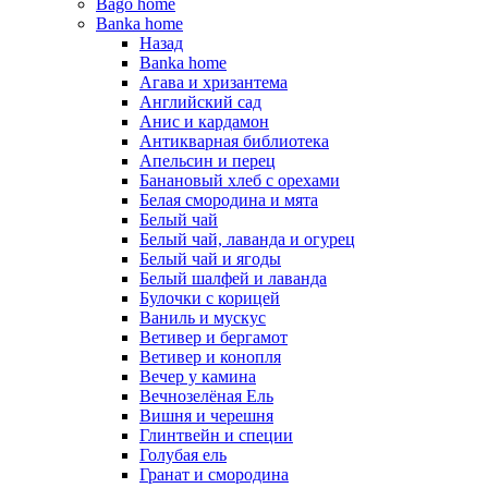
Bago home
Banka home
Назад
Banka home
Агава и хризантема
Английский сад
Анис и кардамон
Антикварная библиотека
Апельсин и перец
Банановый хлеб с орехами
Белая смородина и мята
Белый чай
Белый чай, лаванда и огурец
Белый чай и ягоды
Белый шалфей и лаванда
Булочки с корицей
Ваниль и мускус
Ветивер и бергамот
Ветивер и конопля
Вечер у камина
Вечнозелёная Ель
Вишня и черешня
Глинтвейн и специи
Голубая ель
Гранат и смородина