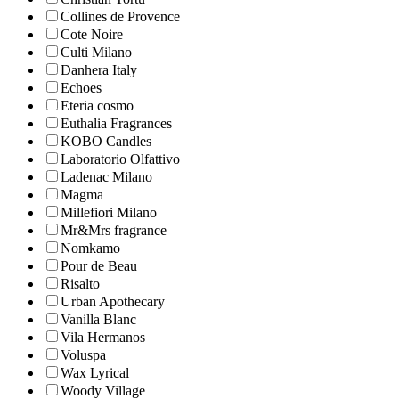
Collines de Рrovencе
Cote Noire
Culti Milano
Danhera Italy
Echoes
Eteria cosmo
Euthalia Fragrances
KOBO Candles
Laboratorio Olfattivo
Ladenac Milano
Magma
Millefiori Milano
Mr&Mrs fragrance
Nomkamo
Pour de Beau
Risalto
Urban Apothecary
Vanilla Blanc
Vila Hermanos
Voluspa
Wax Lyrical
Woody Village