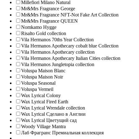
Millefiori Milano Natural
Mr&Mrs Fragrance George
Mr&Mrs Fragrance NFT-Not Fake Art Collection
Mr&Mrs Fragrance QUEEN
Nomkamo Hygge
Risalto Gold collection
Vila Hermanos 70ths Year Collection
Vila Hermanos Apothecary cobalt blue Collection
Vila Hermanos Apothecary collection
Vila Hermanos Apothecary Italian Cities collection
Vila Hermanos Jungletopia collection
Voluspa Maison Blanc
Voluspa Maison Noir
Voluspa Seasonal
Voluspa Vermeil
Wax Lyrical Colony
Wax Lyrical Fired Earth
Wax Lyrical Wrendale collection
Wax Lyrical Сделано в Англии
Wax Lyrical Цветущий сад
Woody Village Mantra
Лаб Фрагранс Премиальная коллекция