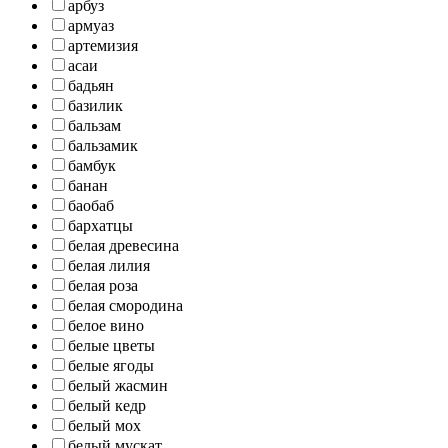
арбуз
армуаз
артемизия
асаи
бадьян
базилик
бальзам
бальзамик
бамбук
банан
баобаб
бархатцы
белая древесина
белая лилия
белая роза
белая смородина
белое вино
белые цветы
белые ягоды
белый жасмин
белый кедр
белый мох
белый мускат