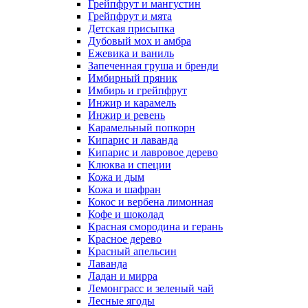
Грейпфрут и мангустин
Грейпфрут и мята
Детская присыпка
Дубовый мох и амбра
Ежевика и ваниль
Запеченная груша и бренди
Имбирный пряник
Имбирь и грейпфрут
Инжир и карамель
Инжир и ревень
Карамельный попкорн
Кипарис и лаванда
Кипарис и лавровое дерево
Клюква и специи
Кожа и дым
Кожа и шафран
Кокос и вербена лимонная
Кофе и шоколад
Красная смородина и герань
Красное дерево
Красный апельсин
Лаванда
Ладан и мирра
Лемонграсс и зеленый чай
Лесные ягоды