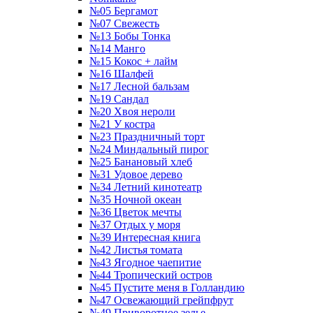
№05 Бергамот
№07 Свежесть
№13 Бобы Тонка
№14 Манго
№15 Кокос + лайм
№16 Шалфей
№17 Лесной бальзам
№19 Сандал
№20 Хвоя нероли
№21 У костра
№23 Праздничный торт
№24 Миндальный пирог
№25 Банановый хлеб
№31 Удовое дерево
№34 Летний кинотеатр
№35 Ночной океан
№36 Цветок мечты
№37 Отдых у моря
№39 Интересная книга
№42 Листья томата
№43 Ягодное чаепитие
№44 Тропический остров
№45 Пустите меня в Голландию
№47 Освежающий грейпфрут
№49 Приворотное зелье