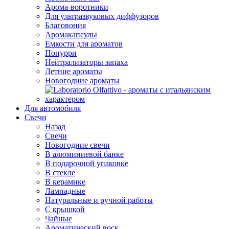
Арома-воротники
Для ультразвуковых диффузоров
Благовония
Аромакапсулы
Емкости для ароматов
Попурри
Нейтрализаторы запаха
Летние ароматы
Новогодние ароматы
Для автомобиля
Свечи
Назад
Свечи
Новогодние свечи
В алюминиевой банке
В подарочной упаковке
В стекле
В керамике
Лампадные
Натуральные и ручной работы
С крышкой
Чайные
Ароматический воск