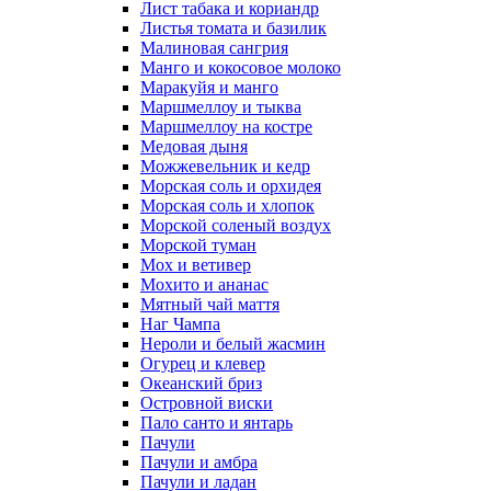
Лист табака и кориандр
Листья томата и базилик
Малиновая сангрия
Манго и кокосовое молоко
Маракуйя и манго
Маршмеллоу и тыква
Маршмеллоу на костре
Медовая дыня
Можжевельник и кедр
Морская соль и орхидея
Морская соль и хлопок
Морской соленый воздух
Морской туман
Мох и ветивер
Мохито и ананас
Мятный чай маття
Наг Чампа
Нероли и белый жасмин
Огурец и клевер
Океанский бриз
Островной виски
Пало санто и янтарь
Пачули
Пачули и амбра
Пачули и ладан