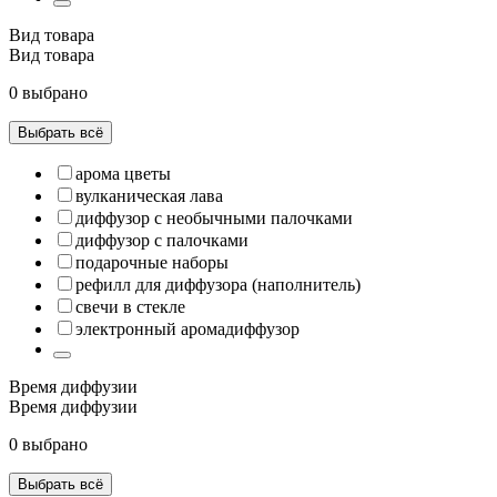
Вид товара
Вид товара
0 выбрано
Выбрать всё
арома цветы
вулканическая лава
диффузор с необычными палочками
диффузор с палочками
подарочные наборы
рефилл для диффузора (наполнитель)
свечи в стекле
электронный аромадиффузор
Время диффузии
Время диффузии
0 выбрано
Выбрать всё