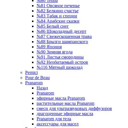
№80 Терра
№81 Овсяное печенье
№82 Белкино счастье
№83 Табак и специи
№84 Арабские сказки
№85 Белый снег
№86 Шоколадный десерт
№87 Свежескошенная трава
№88 Брызги шампанского
№89 Япония
№90 Зимняя ягода
№91 Листья смородины
№92 Необитаемый остров
№116 Мятный шоколад
Pernici
Pour de Beau
Pranarom
Назад
Pranarom
эфирные масла Pranarom
растительные масла Pranarom
смеси для ультразвуковых диффузоров
драгоценные эфирные масла
Pranarom для тела
аксессуары для масел