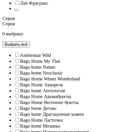
Лаб Фрагранс
Серия
Серия
0 выбрано
Выбрать всё
Ambientair Wild
Bago Home My Thai
Bago home Nature
Bago home Neoclassic
Bago Home Winter Wonderland
Bago Home Акварель
Bago home Антология
Bago Home Аромабукеты
Bago Home Весенние букеты
Bago home Детокс
Bago home Драгоценные камни
Bago Home Ласточки
Bago home Мозаика
Bago home Новогодняя коллекция