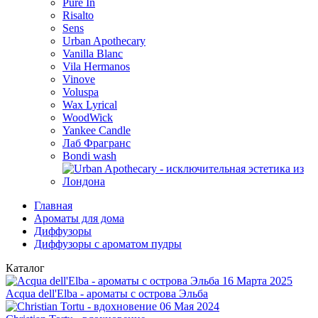
Pure In
Risalto
Sens
Urban Apothecary
Vanilla Blanc
Vila Hermanos
Vinove
Voluspa
Wax Lyrical
WoodWick
Yankee Candle
Лаб Фрагранс
Bondi wash
Главная
Ароматы для дома
Диффузоры
Диффузоры с ароматом пудры
Каталог
16 Марта 2025
Acqua dell'Elba - ароматы с острова Эльба
06 Мая 2024