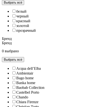
Выбрать всё
белый
черный
красный
золотой
прозрачный
Бренд
Бренд
0 выбрано
Выбрать всё
Acqua dell’Elba
Ambientair
Bago home
Banka home
Baobab Collection
Castelbel Porto
Chando
Chiara Firenze
Christian Tortu