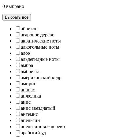
0 выбрано
Выбрать всё
абрикос
агаровое дерево
акватические ноты
алкогольные ноты
алоэ
альдегидные ноты
амбра
амбретта
американский кедр
амирис
ананас
анжелика
анис
анис звездчатый
антемис
апельсин
апельсиновое дерево
арабский уд