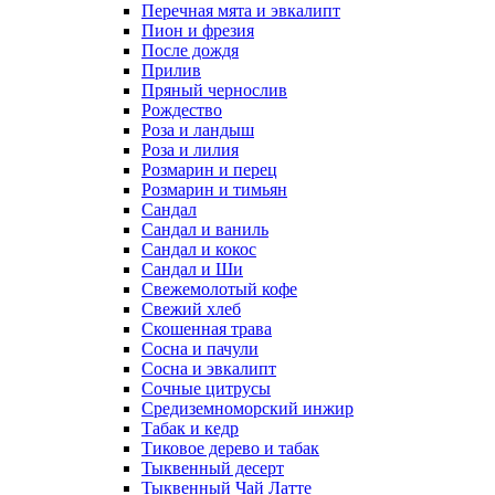
Перечная мята и эвкалипт
Пион и фрезия
После дождя
Прилив
Пряный чернослив
Рождество
Роза и ландыш
Роза и лилия
Розмарин и перец
Розмарин и тимьян
Сандал
Сандал и ваниль
Сандал и кокос
Сандал и Ши
Свежемолотый кофе
Свежий хлеб
Скошенная трава
Сосна и пачули
Сосна и эвкалипт
Сочные цитрусы
Средиземноморский инжир
Табак и кедр
Тиковое дерево и табак
Тыквенный десерт
Тыквенный Чай Латте