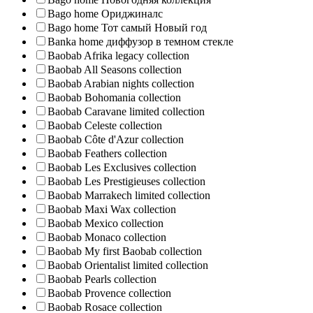
Bago home Ориджиналс
Bago home Тот самый Новый год
Banka home диффузор в темном стекле
Baobab Afrika legacy collection
Baobab All Seasons collection
Baobab Arabian nights collection
Baobab Bohomania collection
Baobab Caravane limited collection
Baobab Celeste collection
Baobab Côte d'Azur collection
Baobab Feathers collection
Baobab Les Exclusives collection
Baobab Les Prestigieuses collection
Baobab Marrakech limited collection
Baobab Maxi Wax collection
Baobab Mexico collection
Baobab Monaco collection
Baobab My first Baobab collection
Baobab Orientalist limited collection
Baobab Pearls collection
Baobab Provence collection
Baobab Rosace collection