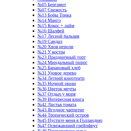
№05 Бергамот
№07 Свежесть
№13 Бобы Тонка
№14 Манго
№15 Кокос + лайм
№16 Шалфей
№17 Лесной бальзам
№19 Сандал
№20 Хвоя нероли
№21 У костра
№23 Праздничный торт
№24 Миндальный пирог
№25 Банановый хлеб
№31 Удовое дерево
№34 Летний кинотеатр
№35 Ночной океан
№36 Цветок мечты
№37 Отдых у моря
№39 Интересная книга
№42 Листья томата
№43 Ягодное чаепитие
№44 Тропический остров
№45 Пустите меня в Голландию
№47 Освежающий грейпфрут
№49 Приворотное зелье