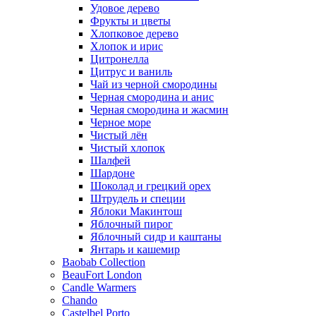
Удовое дерево
Фрукты и цветы
Хлопковое дерево
Хлопок и ирис
Цитронелла
Цитрус и ваниль
Чай из черной смородины
Черная смородина и анис
Черная смородина и жасмин
Черное море
Чистый лён
Чистый хлопок
Шалфей
Шардоне
Шоколад и грецкий орех
Штрудель и специи
Яблоки Макинтош
Яблочный пирог
Яблочный сидр и каштаны
Янтарь и кашемир
Baobab Collection
BeauFort London
Candle Warmers
Chando
Castelbel Porto