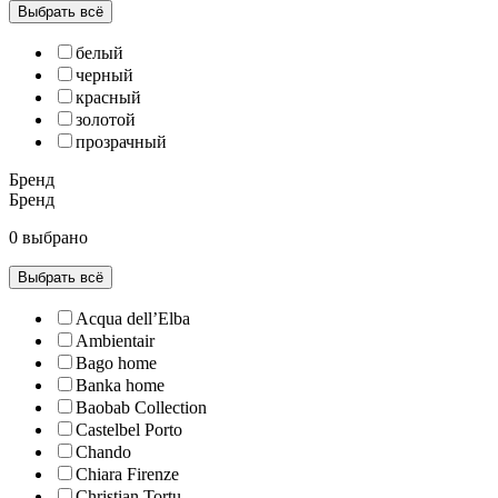
Выбрать всё
белый
черный
красный
золотой
прозрачный
Бренд
Бренд
0 выбрано
Выбрать всё
Acqua dell’Elba
Ambientair
Bago home
Banka home
Baobab Collection
Castelbel Porto
Chando
Chiara Firenze
Christian Tortu