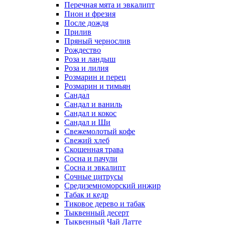
Перечная мята и эвкалипт
Пион и фрезия
После дождя
Прилив
Пряный чернослив
Рождество
Роза и ландыш
Роза и лилия
Розмарин и перец
Розмарин и тимьян
Сандал
Сандал и ваниль
Сандал и кокос
Сандал и Ши
Свежемолотый кофе
Свежий хлеб
Скошенная трава
Сосна и пачули
Сосна и эвкалипт
Сочные цитрусы
Средиземноморский инжир
Табак и кедр
Тиковое дерево и табак
Тыквенный десерт
Тыквенный Чай Латте