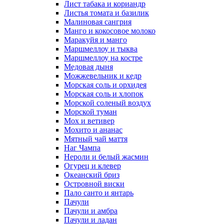
Лист табака и кориандр
Листья томата и базилик
Малиновая сангрия
Манго и кокосовое молоко
Маракуйя и манго
Маршмеллоу и тыква
Маршмеллоу на костре
Медовая дыня
Можжевельник и кедр
Морская соль и орхидея
Морская соль и хлопок
Морской соленый воздух
Морской туман
Мох и ветивер
Мохито и ананас
Мятный чай маття
Наг Чампа
Нероли и белый жасмин
Огурец и клевер
Океанский бриз
Островной виски
Пало санто и янтарь
Пачули
Пачули и амбра
Пачули и ладан