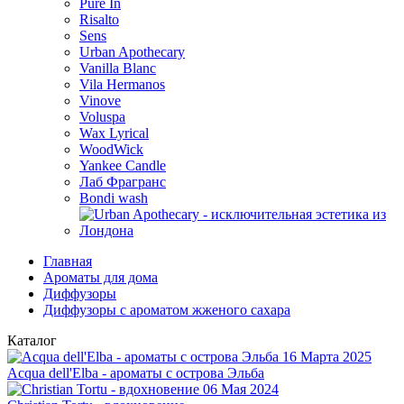
Pure In
Risalto
Sens
Urban Apothecary
Vanilla Blanc
Vila Hermanos
Vinove
Voluspa
Wax Lyrical
WoodWick
Yankee Candle
Лаб Фрагранс
Bondi wash
Главная
Ароматы для дома
Диффузоры
Диффузоры с ароматом жженого сахара
Каталог
16 Марта 2025
Acqua dell'Elba - ароматы с острова Эльба
06 Мая 2024