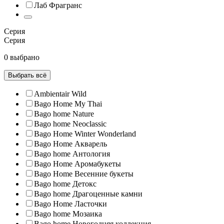
Лаб Фрагранс
Серия
Серия
0 выбрано
Выбрать всё
Ambientair Wild
Bago Home My Thai
Bago home Nature
Bago home Neoclassic
Bago Home Winter Wonderland
Bago Home Акварель
Bago home Антология
Bago Home Аромабукеты
Bago Home Весенние букеты
Bago home Детокс
Bago home Драгоценные камни
Bago Home Ласточки
Bago home Мозаика
Bago home Новогодняя коллекция