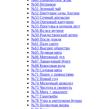
№50 Петрикор
№51 Зеленый чай
№52 Цветущие сады Англии
№53 Сочный апельсин
№54 Ореховый капучино
№55 Прогулка в ночном лесу
№56 Во все мучное
№59 Рождественский вечер
№60 После дождя
№61 Пало санто
№63 Высшее общество
№65 Ледяная мята
№66 Мятежный дух
№67 Лавандовый букет
№68 Кокосовая вода
№70 Садовая мята
№71 Пирог с пряностями
№72 Новый год
№74 Молочный шоколад
№75 Чистота и свежесть
№76 Мята + эвкалипт
№77 Глинтвейн
№78 Утро в цветочном бутике
№79 Подводная жизнь