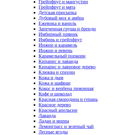
Грейпфрут и мангустин
Грейпфрут и мята
Детская присыпка
Дубовый мох и амбра
Ежевика и ваниль
Запеченная груша и бренди
Имбирный пряник
Имбирь и грейпфрут
Инжир и карамель
Инжир и ревень
Карамельный попкорн
Кипарис и лаванда
Кипарис и лавровое дерево
Клюква и специи
Кожа и дым
Кожа и шафран
Кокос и вербена лимонная
Кофе и шоколад
Красная смородина и герань
Красное дерево
Красный апельсин
Лаванда
Ладан и мирра
Лемонграсс и зеленый чай
Лесные ягоды