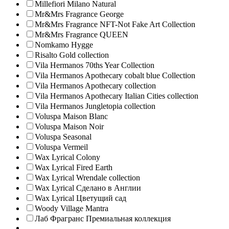
Millefiori Milano Natural
Mr&Mrs Fragrance George
Mr&Mrs Fragrance NFT-Not Fake Art Collection
Mr&Mrs Fragrance QUEEN
Nomkamo Hygge
Risalto Gold collection
Vila Hermanos 70ths Year Collection
Vila Hermanos Apothecary cobalt blue Collection
Vila Hermanos Apothecary collection
Vila Hermanos Apothecary Italian Cities collection
Vila Hermanos Jungletopia collection
Voluspa Maison Blanc
Voluspa Maison Noir
Voluspa Seasonal
Voluspa Vermeil
Wax Lyrical Colony
Wax Lyrical Fired Earth
Wax Lyrical Wrendale collection
Wax Lyrical Сделано в Англии
Wax Lyrical Цветущий сад
Woody Village Mantra
Лаб Фрагранс Премиальная коллекция