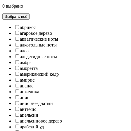
0 выбрано
Выбрать всё
абрикос
агаровое дерево
акватические ноты
алкогольные ноты
алоэ
альдегидные ноты
амбра
амбретта
американский кедр
амирис
ананас
анжелика
анис
анис звездчатый
антемис
апельсин
апельсиновое дерево
арабский уд