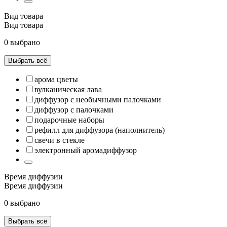
Вид товара
Вид товара
0 выбрано
Выбрать всё
арома цветы
вулканическая лава
диффузор с необычными палочками
диффузор с палочками
подарочные наборы
рефилл для диффузора (наполнитель)
свечи в стекле
электронный аромадиффузор
Время диффузии
Время диффузии
0 выбрано
Выбрать всё