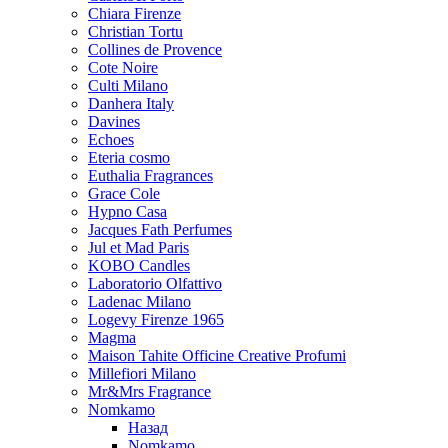
Chiara Firenze
Christian Tortu
Collines de Provence
Cote Noire
Culti Milano
Danhera Italy
Davines
Echoes
Eteria cosmo
Euthalia Fragrances
Grace Cole
Hypno Casa
Jacques Fath Perfumes
Jul et Mad Paris
KOBO Candles
Laboratorio Olfattivo
Ladenac Milano
Logevy Firenze 1965
Magma
Maison Tahite Officine Creative Profumi
Millefiori Milano
Mr&Mrs Fragrance
Nomkamo
Назад
Nomkamo