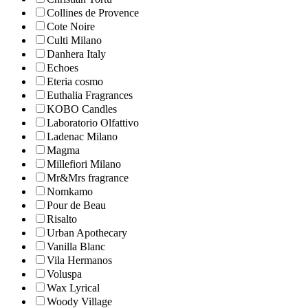
Collines de Рrovencе
Cote Noire
Culti Milano
Danhera Italy
Echoes
Eteria cosmo
Euthalia Fragrances
KOBO Candles
Laboratorio Olfattivo
Ladenac Milano
Magma
Millefiori Milano
Mr&Mrs fragrance
Nomkamo
Pour de Beau
Risalto
Urban Apothecary
Vanilla Blanc
Vila Hermanos
Voluspa
Wax Lyrical
Woody Village