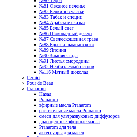
№80 Терра
№81 Овсяное печенье
№82 Белкино счастье
№83 Табак и специи
№84 Арабские сказки
№85 Белый снег
№86 Шоколадный десерт
№87 Свежескошенная трава
№88 Брызги шампанского
№89 Япония
№90 Зимняя ягода
№91 Листья смородины
№92 Необитаемый остров
№116 Мятный шоколад
Pernici
Pour de Beau
Pranarom
Назад
Pranarom
эфирные масла Pranarom
растительные масла Pranarom
смеси для ультразвуковых диффузоров
драгоценные эфирные масла
Pranarom для тела
аксессуары для масел