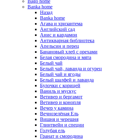
Bago home
Banka home
Назад
Banka home
Агава и хризантема
Английский сад
Анис и кардамон
Антикварная библиотека
Апельсин и перец
Банановый хлеб с орехами
Белая смородина и мята
Белый чай
Белый чай, лаванда и огурец
Белый чай и ягоды
Белый шалфей и лаванда
Булочки с корицей
Ваниль и мускус
Ветивер и бергамот
Ветивер и конопля
Вечер у камина
Вечнозелёная Ель
Вишня и черешня
Глинтвейн и специи
Голубая ель
Гранат и смородина