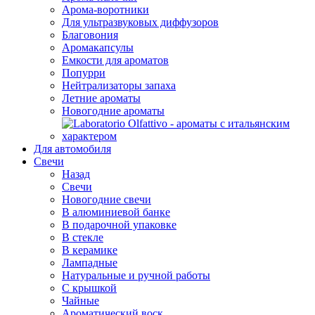
Арома-воротники
Для ультразвуковых диффузоров
Благовония
Аромакапсулы
Емкости для ароматов
Попурри
Нейтрализаторы запаха
Летние ароматы
Новогодние ароматы
Для автомобиля
Свечи
Назад
Свечи
Новогодние свечи
В алюминиевой банке
В подарочной упаковке
В стекле
В керамике
Лампадные
Натуральные и ручной работы
С крышкой
Чайные
Ароматический воск