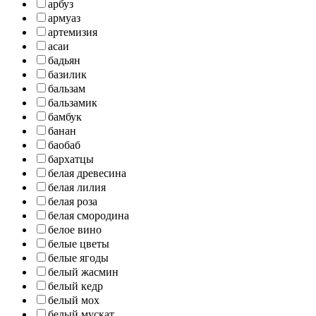
арбуз
армуаз
артемизия
асаи
бадьян
базилик
бальзам
бальзамик
бамбук
банан
баобаб
бархатцы
белая древесина
белая лилия
белая роза
белая смородина
белое вино
белые цветы
белые ягоды
белый жасмин
белый кедр
белый мох
белый мускат