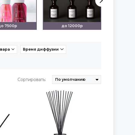
до 7500р
до 12000р
от 
овара
Время диффузии
Сортировать: