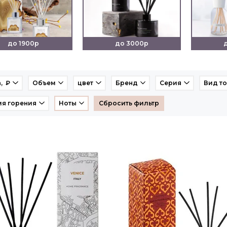
до 1900р
до 3000р
, ₽
Объем
цвет
Бренд
Серия
Вид т
я горения
Ноты
Сбросить фильтр