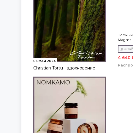
Черный 
Magma
100 м
4 640 
06 МАЯ 2024
Распр
Christian Tortu - вдохновение