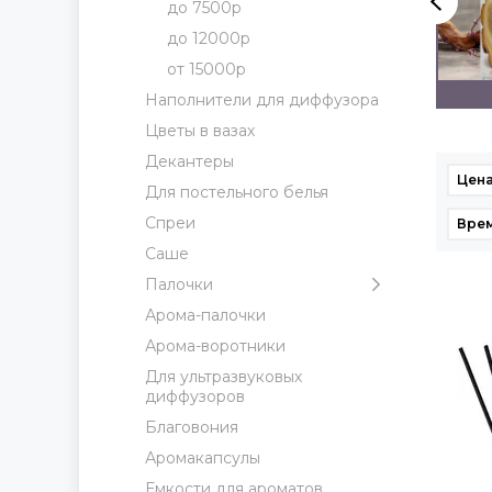
до 7500р
до 12000р
от 15000р
до 12000р
от 15000р
Наполнители для диффузора
Цветы в вазах
Декантеры
Цена
Для постельного белья
Спреи
Врем
Саше
Палочки
Арома-палочки
Арома-воротники
Для ультразвуковых
диффузоров
Благовония
Аромакапсулы
Емкости для ароматов