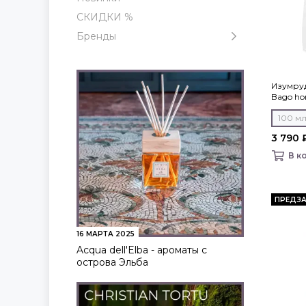
СКИДКИ %
Бренды
Изумру
Bago h
100 м
3 790 
В к
ПРЕДЗА
16 МАРТА 2025
Acqua dell'Elba - ароматы с
острова Эльба