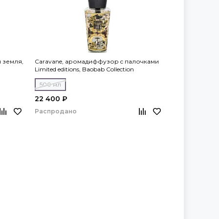
 земля,
Caravane, аромадиффузор c палочками
Limited editions, Baobab Collection
500 мл
22 400 ₽
Распродано