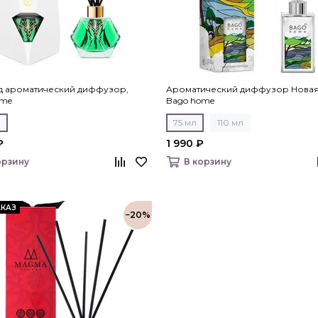
д ароматический диффузор,
Ароматический диффузор Новая
ome
Bago home
л
75 мл
110 мл
₽
1 990 ₽
орзину
В корзину
КАЗ
−20%