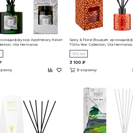
 аромадиффузор Apothecary Italian
Spicy & Floral Bouquet, аромадиф
llection, Vila Hermanos
70ths Year Collection, Vila Hermanos
л
100 мл
₽
3 100 ₽
орзину
В корзину