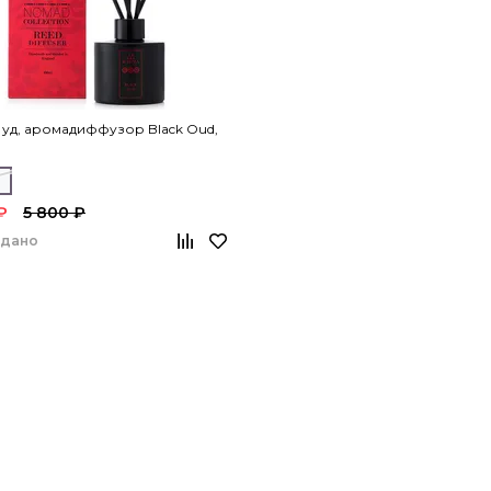
уд, аромадиффузор Black Oud,
л
₽
5 800 ₽
одано