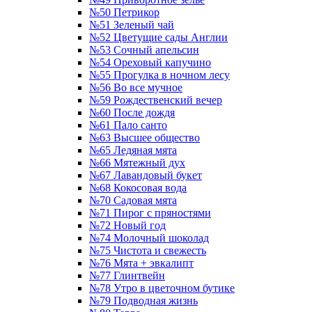
№50 Петрикор
№51 Зеленый чай
№52 Цветущие сады Англии
№53 Сочный апельсин
№54 Ореховый капучино
№55 Прогулка в ночном лесу
№56 Во все мучное
№59 Рождественский вечер
№60 После дождя
№61 Пало санто
№63 Высшее общество
№65 Ледяная мята
№66 Мятежный дух
№67 Лавандовый букет
№68 Кокосовая вода
№70 Садовая мята
№71 Пирог с пряностями
№72 Новый год
№74 Молочный шоколад
№75 Чистота и свежесть
№76 Мята + эвкалипт
№77 Глинтвейн
№78 Утро в цветочном бутике
№79 Подводная жизнь