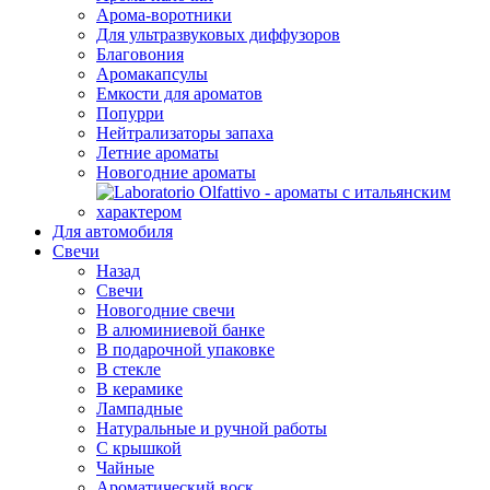
Арома-воротники
Для ультразвуковых диффузоров
Благовония
Аромакапсулы
Емкости для ароматов
Попурри
Нейтрализаторы запаха
Летние ароматы
Новогодние ароматы
Для автомобиля
Свечи
Назад
Свечи
Новогодние свечи
В алюминиевой банке
В подарочной упаковке
В стекле
В керамике
Лампадные
Натуральные и ручной работы
С крышкой
Чайные
Ароматический воск