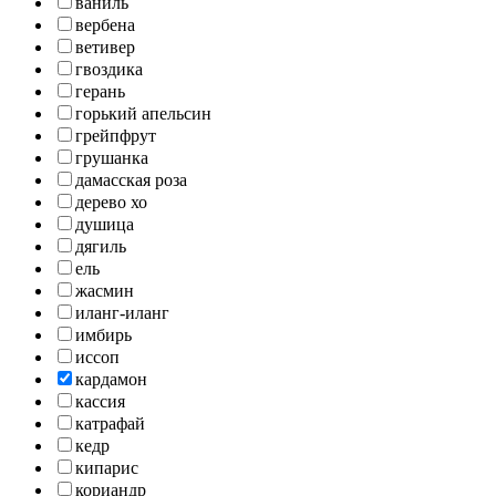
ваниль
вербена
ветивер
гвоздика
герань
горький апельсин
грейпфрут
грушанка
дамасская роза
дерево хо
душица
дягиль
ель
жасмин
иланг-иланг
имбирь
иссоп
кардамон
кассия
катрафай
кедр
кипарис
кориандр