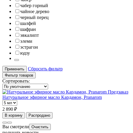
чабер горный
чайное дерево
черный перец
шалфей
шафран
эвкалипт
элеми
эстрагон
юдзу
Сбросить фильтр
Применить
Фильтр товаров
Сортировать:
Предзаказ
Натуральное эфирное масло Кардамон, Pranarom
2 890 ₽
В корзину
Распродано
Вы смотрели
Очистить
получать новости