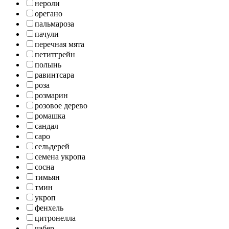
нероли
орегано
пальмароза
пачули
перечная мята
петитгрейн
полынь
равинтсара
роза
розмарин
розовое дерево
ромашка
сандал
саро
сельдерей
семена укропа
сосна
тимьян
тмин
укроп
фенхель
цитронелла
чабер