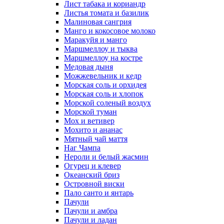
Лист табака и кориандр
Листья томата и базилик
Малиновая сангрия
Манго и кокосовое молоко
Маракуйя и манго
Маршмеллоу и тыква
Маршмеллоу на костре
Медовая дыня
Можжевельник и кедр
Морская соль и орхидея
Морская соль и хлопок
Морской соленый воздух
Морской туман
Мох и ветивер
Мохито и ананас
Мятный чай маття
Наг Чампа
Нероли и белый жасмин
Огурец и клевер
Океанский бриз
Островной виски
Пало санто и янтарь
Пачули
Пачули и амбра
Пачули и ладан