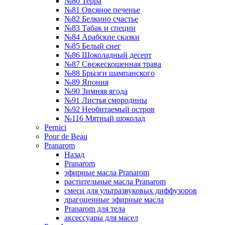
№80 Терра
№81 Овсяное печенье
№82 Белкино счастье
№83 Табак и специи
№84 Арабские сказки
№85 Белый снег
№86 Шоколадный десерт
№87 Свежескошенная трава
№88 Брызги шампанского
№89 Япония
№90 Зимняя ягода
№91 Листья смородины
№92 Необитаемый остров
№116 Мятный шоколад
Pernici
Pour de Beau
Pranarom
Назад
Pranarom
эфирные масла Pranarom
растительные масла Pranarom
смеси для ультразвуковых диффузоров
драгоценные эфирные масла
Pranarom для тела
аксессуары для масел