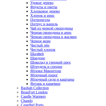
Удовое дерево
Фрукты и цветы
Хлопковое дерево
Хлопок и ирис
Цитронелла
Цитрус и ваниль
Чай из черной смородины
Черная смородина и анис
Черная смородина и жасмин
Черное море
Чистый лён
Чистый хлопок
Шалфей
Шардоне
Шоколад и грецкий орех
Штрудель и специи
Яблоки Макинтош
Яблочный пирог
Яблочный сидр и каштаны
Янтарь и кашемир
Baobab Collection
BeauFort London
Candle Warmers
Chando
Castelbel Porto