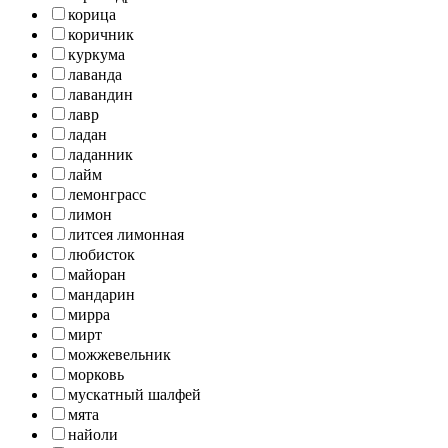
корица
коричник
куркума
лаванда
лавандин
лавр
ладан
ладанник
лайм
лемонграсс
лимон
литсея лимонная
любисток
майоран
мандарин
мирра
мирт
можжевельник
морковь
мускатный шалфей
мята
найоли