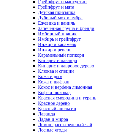
Грейпфрут и мангустин
Грейпфрут и мята
Детская присыпка
Дубовый мох и амбра
Ежевика и ваниль
Запеченная груша и бренди
Имбирный пряник
Имбирь и грейпфрут
Инжир и карамель
Инжир и ревень
Карамельный попкорн
Кипарис и лаванда
Кипарис и лавровое дерево
Клюква и специи
Кожа и дым
Кожа и шафран
Кокос и вербена лимонная
Кофе и шоколад
Красная смородина и герань
Красное дерево
Красный апельсин
Лаванда
Ладан и мирра
Лемонграсс и зеленый чай
Лесные ягоды