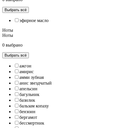
Выбрать всё
эфирное масло
Ноты
Ноты
0 выбрано
Выбрать всё
ажгон
амирис
амми зубная
анис звездчатый
апельсин
багульник
базилик
бальзам копаху
бензоин
бергамот
бессмертник