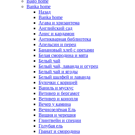
Bago home
Banka home
Назад
Banka home
Агава и хризантема
Английский сад
Анис и кардамон
Антикварная библиотека
Апельсин и перец
Банановый хлеб с орехами
Белая смородина и мята
Белый чай
Белый чай, лаванда и огурец
Белый чай и ягоды
Белый шалфей и лаванда
Булочки с корицей
Ваниль и мускус
Ветивер и бергамот
Ветивер и конопля
Вечер у камина
Вечнозелёная Ель
Вишня и черешня
Глинтвейн и специи
Голубая ель
Гранат и смородина