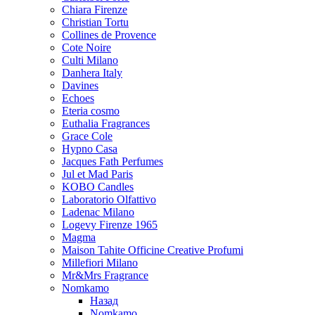
Chiara Firenze
Christian Tortu
Collines de Provence
Cote Noire
Culti Milano
Danhera Italy
Davines
Echoes
Eteria cosmo
Euthalia Fragrances
Grace Cole
Hypno Casa
Jacques Fath Perfumes
Jul et Mad Paris
KOBO Candles
Laboratorio Olfattivo
Ladenac Milano
Logevy Firenze 1965
Magma
Maison Tahite Officine Creative Profumi
Millefiori Milano
Mr&Mrs Fragrance
Nomkamo
Назад
Nomkamo