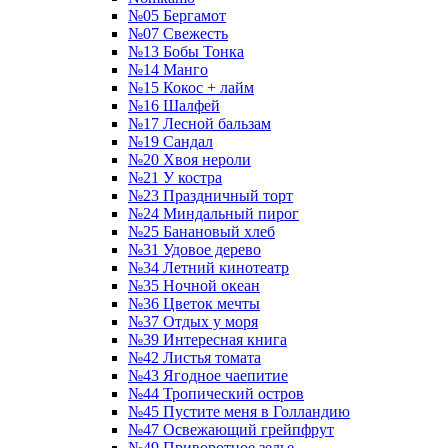
№05 Бергамот
№07 Свежесть
№13 Бобы Тонка
№14 Манго
№15 Кокос + лайм
№16 Шалфей
№17 Лесной бальзам
№19 Сандал
№20 Хвоя нероли
№21 У костра
№23 Праздничный торт
№24 Миндальный пирог
№25 Банановый хлеб
№31 Удовое дерево
№34 Летний кинотеатр
№35 Ночной океан
№36 Цветок мечты
№37 Отдых у моря
№39 Интересная книга
№42 Листья томата
№43 Ягодное чаепитие
№44 Тропический остров
№45 Пустите меня в Голландию
№47 Освежающий грейпфрут
№49 Приворотное зелье