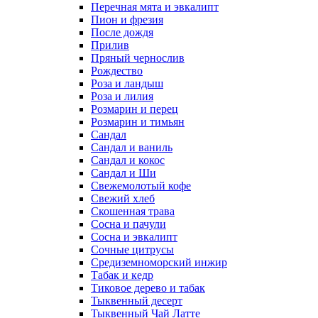
Перечная мята и эвкалипт
Пион и фрезия
После дождя
Прилив
Пряный чернослив
Рождество
Роза и ландыш
Роза и лилия
Розмарин и перец
Розмарин и тимьян
Сандал
Сандал и ваниль
Сандал и кокос
Сандал и Ши
Свежемолотый кофе
Свежий хлеб
Скошенная трава
Сосна и пачули
Сосна и эвкалипт
Сочные цитрусы
Средиземноморский инжир
Табак и кедр
Тиковое дерево и табак
Тыквенный десерт
Тыквенный Чай Латте