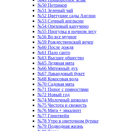
№50 Петрикор
№51 Зеленый чай
№52 Цветущие сады Англии
№53 Сочный апельсин
№54 Ореховый капучино
№55 Прогулка в ночном лесу
№56 Во все мучное
№59 Рождественский вечер
№60 После дождя
№61 Пало санто
№63 Высшее общество
№65 Ледяная мята
№66 Мятежный дух
№67 Лавандовый букет
№68 Кокосовая вода
№70 Садовая мята
№71 Пирог с пряностями
№72 Новый год
№74 Молочный шоколад
№75 Чистота и свежесть
№76 Мята + эвкалипт
№77 Глинтвейн
№78 Утро в цветочном бутике
№79 Подводная жизнь