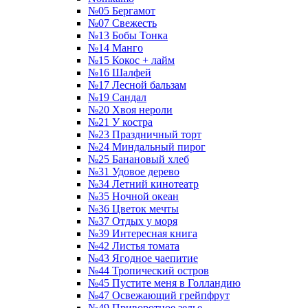
№05 Бергамот
№07 Свежесть
№13 Бобы Тонка
№14 Манго
№15 Кокос + лайм
№16 Шалфей
№17 Лесной бальзам
№19 Сандал
№20 Хвоя нероли
№21 У костра
№23 Праздничный торт
№24 Миндальный пирог
№25 Банановый хлеб
№31 Удовое дерево
№34 Летний кинотеатр
№35 Ночной океан
№36 Цветок мечты
№37 Отдых у моря
№39 Интересная книга
№42 Листья томата
№43 Ягодное чаепитие
№44 Тропический остров
№45 Пустите меня в Голландию
№47 Освежающий грейпфрут
№49 Приворотное зелье