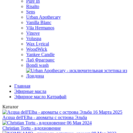
Pure In
Risalto
Sens
Urban Apothecary
Vanilla Blanc
Vila Hermanos
Vinove
Voluspa
Wax Lyrical
WoodWick
Yankee Candle
Лаб Фрагранс
Bondi wash
Главная
Эфирные масла
Эфирное масло Катрафай
Каталог
16 Марта 2025
Acqua dell'Elba - ароматы с острова Эльба
06 Мая 2024
Christian Tortu - вдохновение