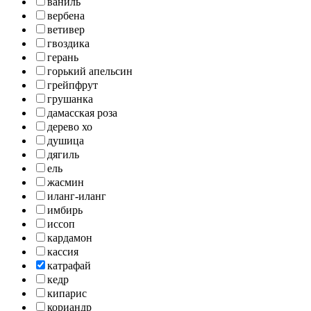
ваниль
вербена
ветивер
гвоздика
герань
горький апельсин
грейпфрут
грушанка
дамасская роза
дерево хо
душица
дягиль
ель
жасмин
иланг-иланг
имбирь
иссоп
кардамон
кассия
катрафай
кедр
кипарис
кориандр