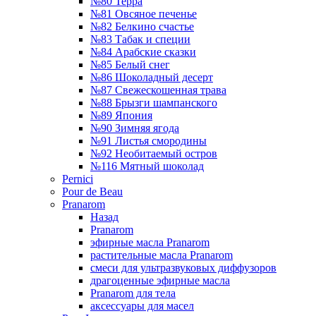
№80 Терра
№81 Овсяное печенье
№82 Белкино счастье
№83 Табак и специи
№84 Арабские сказки
№85 Белый снег
№86 Шоколадный десерт
№87 Свежескошенная трава
№88 Брызги шампанского
№89 Япония
№90 Зимняя ягода
№91 Листья смородины
№92 Необитаемый остров
№116 Мятный шоколад
Pernici
Pour de Beau
Pranarom
Назад
Pranarom
эфирные масла Pranarom
растительные масла Pranarom
смеси для ультразвуковых диффузоров
драгоценные эфирные масла
Pranarom для тела
аксессуары для масел