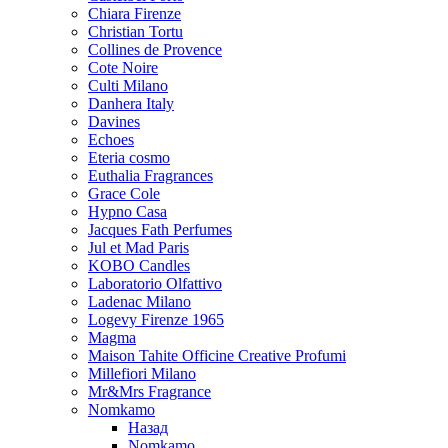
Chiara Firenze
Christian Tortu
Collines de Provence
Cote Noire
Culti Milano
Danhera Italy
Davines
Echoes
Eteria cosmo
Euthalia Fragrances
Grace Cole
Hypno Casa
Jacques Fath Perfumes
Jul et Mad Paris
KOBO Candles
Laboratorio Olfattivo
Ladenac Milano
Logevy Firenze 1965
Magma
Maison Tahite Officine Creative Profumi
Millefiori Milano
Mr&Mrs Fragrance
Nomkamo
Назад
Nomkamo