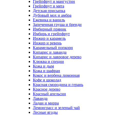
Грейпфрут и мангустин
Грейпфрут и мята
Детская присыпка
Дубовый мох и амбра
Ежевика и ваниль
Запеченная груша и бренди
Имбирный пряник
Имбирь и грейпфрут
Инжир и карамель
Инжир и ревень
Карамельный попкорн
Кипарис и лаванда
Кипарис и лавровое дерево
Клюква и специи
Кожа и дым
Кожа и шафран
Кокос и вербена лимонная
Кофе и шоколад
Красная смородина и герань
Красное дерево
Красный апельсин
Лаванда
Ладан и мирра
Лемонграсс и зеленый чай
Лесные ягоды