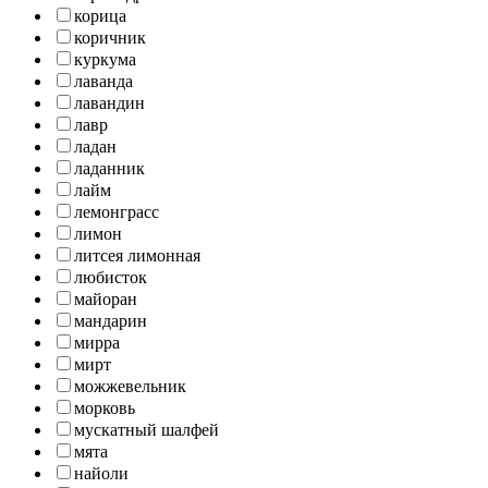
корица
коричник
куркума
лаванда
лавандин
лавр
ладан
ладанник
лайм
лемонграсс
лимон
литсея лимонная
любисток
майоран
мандарин
мирра
мирт
можжевельник
морковь
мускатный шалфей
мята
найоли