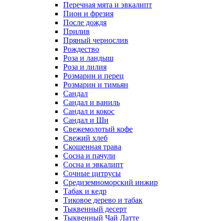
Перечная мята и эвкалипт
Пион и фрезия
После дождя
Прилив
Пряный чернослив
Рождество
Роза и ландыш
Роза и лилия
Розмарин и перец
Розмарин и тимьян
Сандал
Сандал и ваниль
Сандал и кокос
Сандал и Ши
Свежемолотый кофе
Свежий хлеб
Скошенная трава
Сосна и пачули
Сосна и эвкалипт
Сочные цитрусы
Средиземноморский инжир
Табак и кедр
Тиковое дерево и табак
Тыквенный десерт
Тыквенный Чай Латте