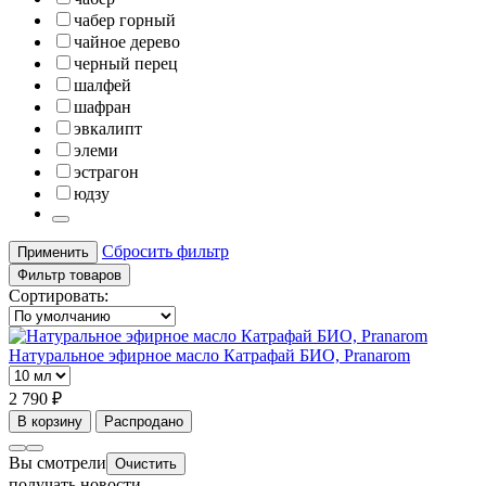
чабер горный
чайное дерево
черный перец
шалфей
шафран
эвкалипт
элеми
эстрагон
юдзу
Сбросить фильтр
Применить
Фильтр товаров
Сортировать:
Натуральное эфирное масло Катрафай БИО, Pranarom
2 790 ₽
В корзину
Распродано
Вы смотрели
Очистить
получать новости