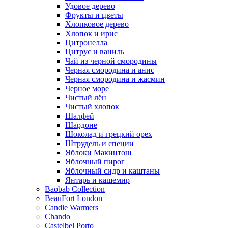
Удовое дерево
Фрукты и цветы
Хлопковое дерево
Хлопок и ирис
Цитронелла
Цитрус и ваниль
Чай из черной смородины
Черная смородина и анис
Черная смородина и жасмин
Черное море
Чистый лён
Чистый хлопок
Шалфей
Шардоне
Шоколад и грецкий орех
Штрудель и специи
Яблоки Макинтош
Яблочный пирог
Яблочный сидр и каштаны
Янтарь и кашемир
Baobab Collection
BeauFort London
Candle Warmers
Chando
Castelbel Porto