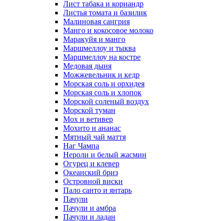
Лист табака и кориандр
Листья томата и базилик
Малиновая сангрия
Манго и кокосовое молоко
Маракуйя и манго
Маршмеллоу и тыква
Маршмеллоу на костре
Медовая дыня
Можжевельник и кедр
Морская соль и орхидея
Морская соль и хлопок
Морской соленый воздух
Морской туман
Мох и ветивер
Мохито и ананас
Мятный чай маття
Наг Чампа
Нероли и белый жасмин
Огурец и клевер
Океанский бриз
Островной виски
Пало санто и янтарь
Пачули
Пачули и амбра
Пачули и ладан