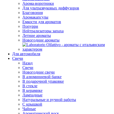
Арома-воротники
Для ультразвуковых диффузоров
Благовония
Аромакапсулы
Емкости для ароматов
Попурри
Нейтрализаторы запаха
Летние ароматы
Новогодние ароматы
Для автомобиля
Свечи
Назад
Свечи
Новогодние свечи
В алюминиевой банке
В подарочной упаковке
В стекле
В керамике
Лампадные
Натуральные и ручной работы
С крышкой
Чайные
Ароматический воск