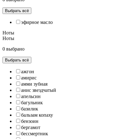
Выбрать всё
эфирное масло
Ноты
Ноты
0 выбрано
Выбрать всё
ажгон
амирис
амми зубная
анис звездчатый
апельсин
багульник
базилик
бальзам копаху
бензоин
бергамот
бессмертник