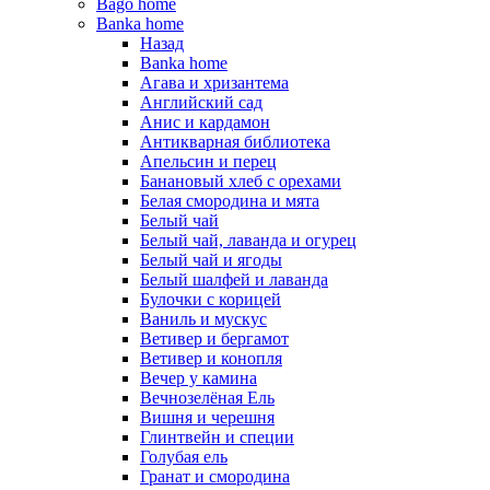
Bago home
Banka home
Назад
Banka home
Агава и хризантема
Английский сад
Анис и кардамон
Антикварная библиотека
Апельсин и перец
Банановый хлеб с орехами
Белая смородина и мята
Белый чай
Белый чай, лаванда и огурец
Белый чай и ягоды
Белый шалфей и лаванда
Булочки с корицей
Ваниль и мускус
Ветивер и бергамот
Ветивер и конопля
Вечер у камина
Вечнозелёная Ель
Вишня и черешня
Глинтвейн и специи
Голубая ель
Гранат и смородина