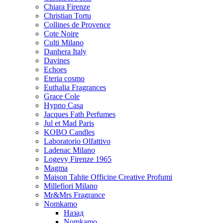
Chiara Firenze
Christian Tortu
Collines de Provence
Cote Noire
Culti Milano
Danhera Italy
Davines
Echoes
Eteria cosmo
Euthalia Fragrances
Grace Cole
Hypno Casa
Jacques Fath Perfumes
Jul et Mad Paris
KOBO Candles
Laboratorio Olfattivo
Ladenac Milano
Logevy Firenze 1965
Magma
Maison Tahite Officine Creative Profumi
Millefiori Milano
Mr&Mrs Fragrance
Nomkamo
Назад
Nomkamo