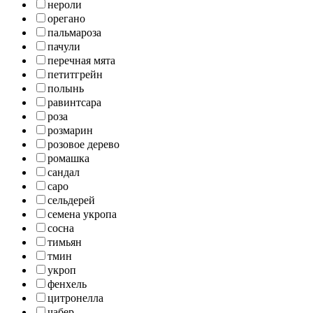
нероли
орегано
пальмароза
пачули
перечная мята
петитгрейн
полынь
равинтсара
роза
розмарин
розовое дерево
ромашка
сандал
саро
сельдерей
семена укропа
сосна
тимьян
тмин
укроп
фенхель
цитронелла
чабер