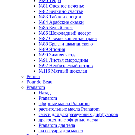
№80 Терра
№81 Овсяное печенье
№82 Белкино счастье
№83 Табак и специи
№84 Арабские сказки
№85 Белый снег
№86 Шоколадный десерт
№87 Свежескошенная трава
№88 Брызги шампанского
№89 Япония
№90 Зимняя ягода
№91 Листья смородины
№92 Необитаемый остров
№116 Мятный шоколад
Pernici
Pour de Beau
Pranarom
Назад
Pranarom
эфирные масла Pranarom
растительные масла Pranarom
смеси для ультразвуковых диффузоров
драгоценные эфирные масла
Pranarom для тела
аксессуары для масел