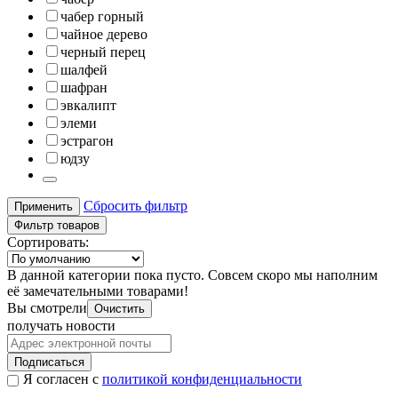
чабер горный
чайное дерево
черный перец
шалфей
шафран
эвкалипт
элеми
эстрагон
юдзу
Сбросить фильтр
Применить
Фильтр товаров
Сортировать:
В данной категории пока пусто. Совсем скоро мы наполним
её замечательными товарами!
Вы смотрели
Очистить
получать новости
Подписаться
Я согласен с
политикой конфиденциальности