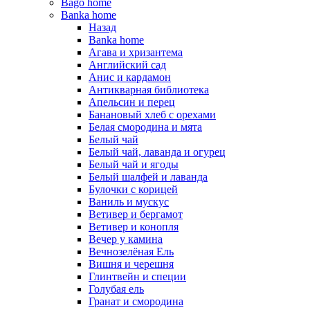
Bago home
Banka home
Назад
Banka home
Агава и хризантема
Английский сад
Анис и кардамон
Антикварная библиотека
Апельсин и перец
Банановый хлеб с орехами
Белая смородина и мята
Белый чай
Белый чай, лаванда и огурец
Белый чай и ягоды
Белый шалфей и лаванда
Булочки с корицей
Ваниль и мускус
Ветивер и бергамот
Ветивер и конопля
Вечер у камина
Вечнозелёная Ель
Вишня и черешня
Глинтвейн и специи
Голубая ель
Гранат и смородина