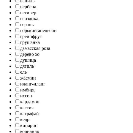
ваниль
вербена
ветивер
гвоздика
герань
горький апельсин
грейпфрут
грушанка
дамасская роза
дерево хо
душица
дягиль
ель
жасмин
иланг-иланг
имбирь
иссоп
кардамон
кассия
катрафай
кедр
кипарис
кориандр