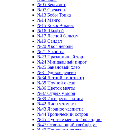
№05 Бергамот
№07 Свежесть
№13 Бобы Тонка
№14 Манго
№15 Кокос + лайм
№16 Шалфей
№17 Лесной бальзам
№19 Сандал
№20 Хвоя нероли
№21 У костра
№23 Праздничный торт
№24 Миндальный пирог
№25 Банановый хлеб
№31 Удовое дерево
№34 Летний кинотеатр
№35 Ночной океан
№36 Цветок мечты
№37 Отдых у моря
№39 Интересная книга
№42 Листья томата
№43 Ягодное чаепитие
№44 Тропический остров
№45 Пустите меня в Голландию
№47 Освежающий грейпфрут
№49 Приворотное зелье