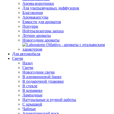
Арома-воротники
Для ультразвуковых диффузоров
Благовония
Аромакапсулы
Емкости для ароматов
Попурри
Нейтрализаторы запаха
Летние ароматы
Новогодние ароматы
Для автомобиля
Свечи
Назад
Свечи
Новогодние свечи
В алюминиевой банке
В подарочной упаковке
В стекле
В керамике
Лампадные
Натуральные и ручной работы
С крышкой
Чайные
Ароматический воск