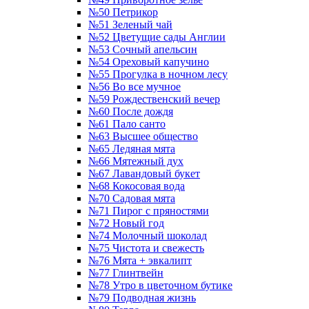
№50 Петрикор
№51 Зеленый чай
№52 Цветущие сады Англии
№53 Сочный апельсин
№54 Ореховый капучино
№55 Прогулка в ночном лесу
№56 Во все мучное
№59 Рождественский вечер
№60 После дождя
№61 Пало санто
№63 Высшее общество
№65 Ледяная мята
№66 Мятежный дух
№67 Лавандовый букет
№68 Кокосовая вода
№70 Садовая мята
№71 Пирог с пряностями
№72 Новый год
№74 Молочный шоколад
№75 Чистота и свежесть
№76 Мята + эвкалипт
№77 Глинтвейн
№78 Утро в цветочном бутике
№79 Подводная жизнь