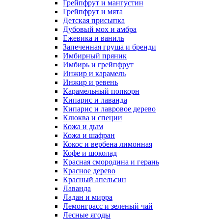
Грейпфрут и мангустин
Грейпфрут и мята
Детская присыпка
Дубовый мох и амбра
Ежевика и ваниль
Запеченная груша и бренди
Имбирный пряник
Имбирь и грейпфрут
Инжир и карамель
Инжир и ревень
Карамельный попкорн
Кипарис и лаванда
Кипарис и лавровое дерево
Клюква и специи
Кожа и дым
Кожа и шафран
Кокос и вербена лимонная
Кофе и шоколад
Красная смородина и герань
Красное дерево
Красный апельсин
Лаванда
Ладан и мирра
Лемонграсс и зеленый чай
Лесные ягоды