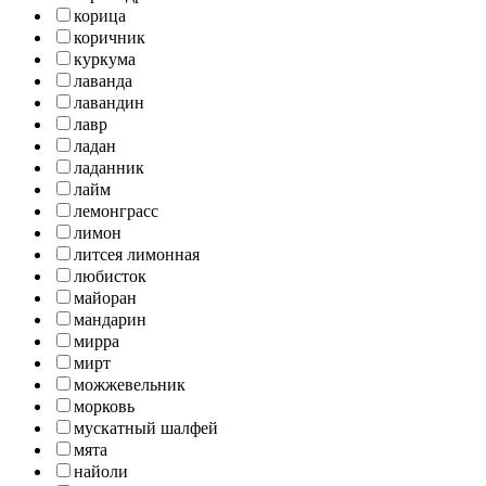
корица
коричник
куркума
лаванда
лавандин
лавр
ладан
ладанник
лайм
лемонграсс
лимон
литсея лимонная
любисток
майоран
мандарин
мирра
мирт
можжевельник
морковь
мускатный шалфей
мята
найоли