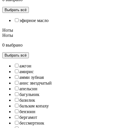
Выбрать всё
эфирное масло
Ноты
Ноты
0 выбрано
Выбрать всё
ажгон
амирис
амми зубная
анис звездчатый
апельсин
багульник
базилик
бальзам копаху
бензоин
бергамот
бессмертник