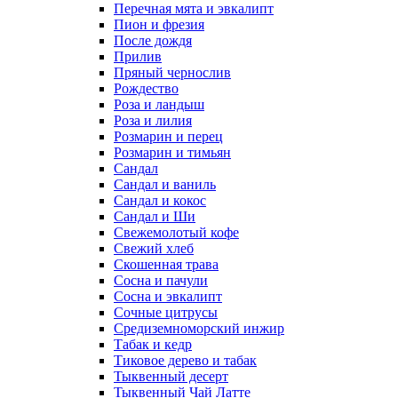
Перечная мята и эвкалипт
Пион и фрезия
После дождя
Прилив
Пряный чернослив
Рождество
Роза и ландыш
Роза и лилия
Розмарин и перец
Розмарин и тимьян
Сандал
Сандал и ваниль
Сандал и кокос
Сандал и Ши
Свежемолотый кофе
Свежий хлеб
Скошенная трава
Сосна и пачули
Сосна и эвкалипт
Сочные цитрусы
Средиземноморский инжир
Табак и кедр
Тиковое дерево и табак
Тыквенный десерт
Тыквенный Чай Латте