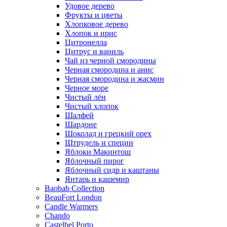
Удовое дерево
Фрукты и цветы
Хлопковое дерево
Хлопок и ирис
Цитронелла
Цитрус и ваниль
Чай из черной смородины
Черная смородина и анис
Черная смородина и жасмин
Черное море
Чистый лён
Чистый хлопок
Шалфей
Шардоне
Шоколад и грецкий орех
Штрудель и специи
Яблоки Макинтош
Яблочный пирог
Яблочный сидр и каштаны
Янтарь и кашемир
Baobab Collection
BeauFort London
Candle Warmers
Chando
Castelbel Porto