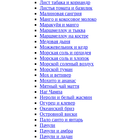
Лист табака и кориандр
Листья томата и базилик
Малиновая сангрия
Манго и кокосовое молоко
Маракуйя и манго
Маршмеллоу и тыква
Маршмеллоу на костре
Медовая дыня
Можжевельник и кедр
Морская соль и орхидея
Морская соль и хлопок
Морской соленый воздух
Морской туман
Мох и ветивер
Мохито и ананас
Мятный чай маття
Наг Чампа
Нероли и белый жасмин
Огурец и клевер
Океанский бриз
Островной виски
Пало санто и янтарь
Пачули
Пачули и амбра
Пачули и ладан