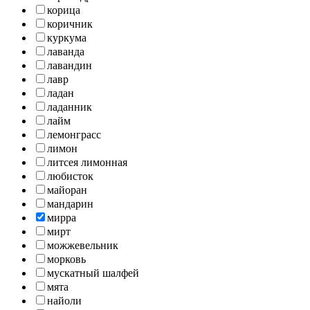
корица
коричник
куркума
лаванда
лавандин
лавр
ладан
ладанник
лайм
лемонграсс
лимон
литсея лимонная
любисток
майоран
мандарин
мирра
мирт
можжевельник
морковь
мускатный шалфей
мята
найоли