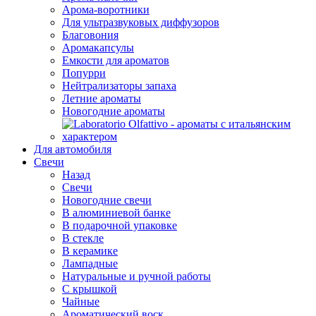
Арома-воротники
Для ультразвуковых диффузоров
Благовония
Аромакапсулы
Емкости для ароматов
Попурри
Нейтрализаторы запаха
Летние ароматы
Новогодние ароматы
Для автомобиля
Свечи
Назад
Свечи
Новогодние свечи
В алюминиевой банке
В подарочной упаковке
В стекле
В керамике
Лампадные
Натуральные и ручной работы
С крышкой
Чайные
Ароматический воск