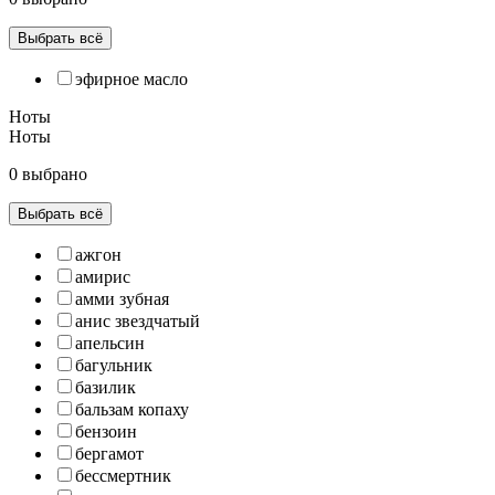
Выбрать всё
эфирное масло
Ноты
Ноты
0 выбрано
Выбрать всё
ажгон
амирис
амми зубная
анис звездчатый
апельсин
багульник
базилик
бальзам копаху
бензоин
бергамот
бессмертник