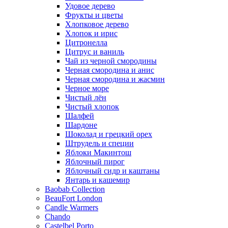
Удовое дерево
Фрукты и цветы
Хлопковое дерево
Хлопок и ирис
Цитронелла
Цитрус и ваниль
Чай из черной смородины
Черная смородина и анис
Черная смородина и жасмин
Черное море
Чистый лён
Чистый хлопок
Шалфей
Шардоне
Шоколад и грецкий орех
Штрудель и специи
Яблоки Макинтош
Яблочный пирог
Яблочный сидр и каштаны
Янтарь и кашемир
Baobab Collection
BeauFort London
Candle Warmers
Chando
Castelbel Porto