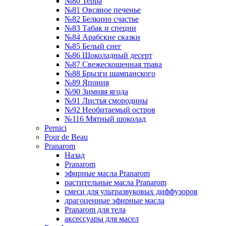
№80 Терра
№81 Овсяное печенье
№82 Белкино счастье
№83 Табак и специи
№84 Арабские сказки
№85 Белый снег
№86 Шоколадный десерт
№87 Свежескошенная трава
№88 Брызги шампанского
№89 Япония
№90 Зимняя ягода
№91 Листья смородины
№92 Необитаемый остров
№116 Мятный шоколад
Pernici
Pour de Beau
Pranarom
Назад
Pranarom
эфирные масла Pranarom
растительные масла Pranarom
смеси для ультразвуковых диффузоров
драгоценные эфирные масла
Pranarom для тела
аксессуары для масел