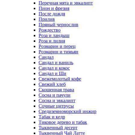
Перечная мята и эвкалипт
Пион и фрезия
После дождя
Прилив
Пряный чернослив
Рождество
Роза и ландыш
Роза и лилия
Розмарин и перец
Розмарин и тимьян
Сандал
Сандал и ваниль
Сандал и кокос
Сандал и Ши
Свежемолотый кофе
Свежий хлеб
Скошенная трава
Сосна и пачули
Сосна и эвкалипт
Сочные цитрусы
Средиземноморский инжир
Табак и кедр
Тиковое дерево и табак
Тыквенный десерт
Тыквенный Чай Латте