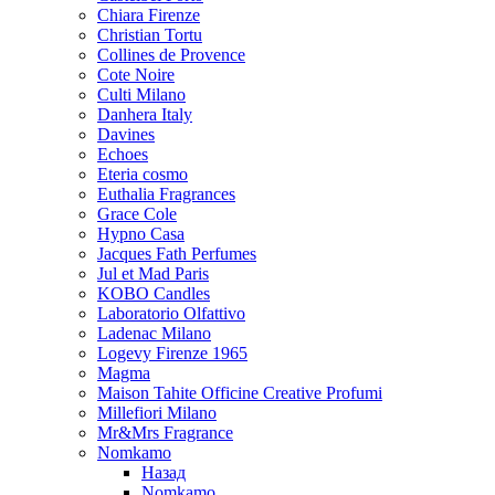
Chiara Firenze
Christian Tortu
Collines de Provence
Cote Noire
Culti Milano
Danhera Italy
Davines
Echoes
Eteria cosmo
Euthalia Fragrances
Grace Cole
Hypno Casa
Jacques Fath Perfumes
Jul et Mad Paris
KOBO Candles
Laboratorio Olfattivo
Ladenac Milano
Logevy Firenze 1965
Magma
Maison Tahite Officine Creative Profumi
Millefiori Milano
Mr&Mrs Fragrance
Nomkamo
Назад
Nomkamo