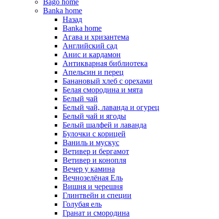
Bago home
Banka home
Назад
Banka home
Агава и хризантема
Английский сад
Анис и кардамон
Антикварная библиотека
Апельсин и перец
Банановый хлеб с орехами
Белая смородина и мята
Белый чай
Белый чай, лаванда и огурец
Белый чай и ягоды
Белый шалфей и лаванда
Булочки с корицей
Ваниль и мускус
Ветивер и бергамот
Ветивер и конопля
Вечер у камина
Вечнозелёная Ель
Вишня и черешня
Глинтвейн и специи
Голубая ель
Гранат и смородина