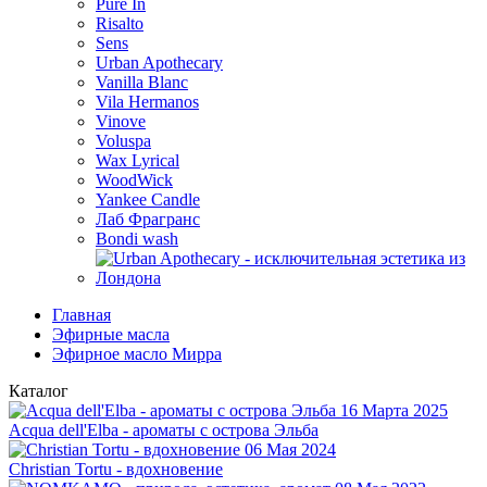
Pure In
Risalto
Sens
Urban Apothecary
Vanilla Blanc
Vila Hermanos
Vinove
Voluspa
Wax Lyrical
WoodWick
Yankee Candle
Лаб Фрагранс
Bondi wash
Главная
Эфирные масла
Эфирное масло Мирра
Каталог
16 Марта 2025
Acqua dell'Elba - ароматы с острова Эльба
06 Мая 2024
Christian Tortu - вдохновение