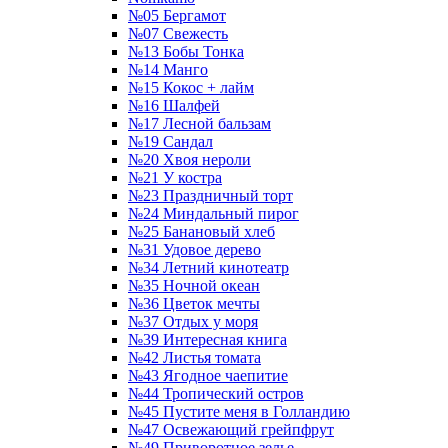
№05 Бергамот
№07 Свежесть
№13 Бобы Тонка
№14 Манго
№15 Кокос + лайм
№16 Шалфей
№17 Лесной бальзам
№19 Сандал
№20 Хвоя нероли
№21 У костра
№23 Праздничный торт
№24 Миндальный пирог
№25 Банановый хлеб
№31 Удовое дерево
№34 Летний кинотеатр
№35 Ночной океан
№36 Цветок мечты
№37 Отдых у моря
№39 Интересная книга
№42 Листья томата
№43 Ягодное чаепитие
№44 Тропический остров
№45 Пустите меня в Голландию
№47 Освежающий грейпфрут
№49 Приворотное зелье