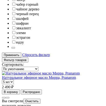
чабер горный
чайное дерево
черный перец
шалфей
шафран
эвкалипт
элеми
эстрагон
юдзу
Сбросить фильтр
Применить
Фильтр товаров
Сортировать:
Натуральное эфирное масло Мирра, Pranarom
2 490 ₽
В корзину
Распродано
Вы смотрели
Очистить
получать новости