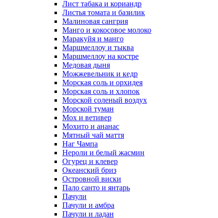
Лист табака и кориандр
Листья томата и базилик
Малиновая сангрия
Манго и кокосовое молоко
Маракуйя и манго
Маршмеллоу и тыква
Маршмеллоу на костре
Медовая дыня
Можжевельник и кедр
Морская соль и орхидея
Морская соль и хлопок
Морской соленый воздух
Морской туман
Мох и ветивер
Мохито и ананас
Мятный чай маття
Наг Чампа
Нероли и белый жасмин
Огурец и клевер
Океанский бриз
Островной виски
Пало санто и янтарь
Пачули
Пачули и амбра
Пачули и ладан