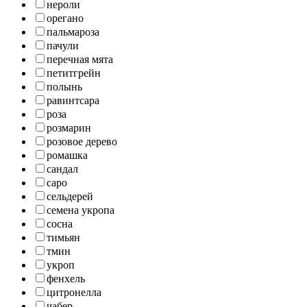
нероли
орегано
пальмароза
пачули
перечная мята
петитгрейн
полынь
равинтсара
роза
розмарин
розовое дерево
ромашка
сандал
саро
сельдерей
семена укропа
сосна
тимьян
тмин
укроп
фенхель
цитронелла
чабер