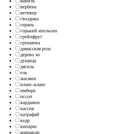
ваниль
вербена
ветивер
гвоздика
герань
горький апельсин
грейпфрут
грушанка
дамасская роза
дерево хо
душица
дягиль
ель
жасмин
иланг-иланг
имбирь
иссоп
кардамон
кассия
катрафай
кедр
кипарис
кориандр