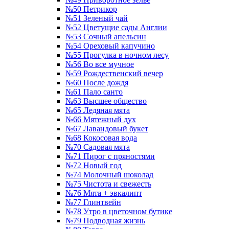
№50 Петрикор
№51 Зеленый чай
№52 Цветущие сады Англии
№53 Сочный апельсин
№54 Ореховый капучино
№55 Прогулка в ночном лесу
№56 Во все мучное
№59 Рождественский вечер
№60 После дождя
№61 Пало санто
№63 Высшее общество
№65 Ледяная мята
№66 Мятежный дух
№67 Лавандовый букет
№68 Кокосовая вода
№70 Садовая мята
№71 Пирог с пряностями
№72 Новый год
№74 Молочный шоколад
№75 Чистота и свежесть
№76 Мята + эвкалипт
№77 Глинтвейн
№78 Утро в цветочном бутике
№79 Подводная жизнь