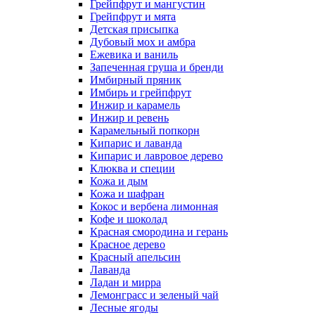
Грейпфрут и мангустин
Грейпфрут и мята
Детская присыпка
Дубовый мох и амбра
Ежевика и ваниль
Запеченная груша и бренди
Имбирный пряник
Имбирь и грейпфрут
Инжир и карамель
Инжир и ревень
Карамельный попкорн
Кипарис и лаванда
Кипарис и лавровое дерево
Клюква и специи
Кожа и дым
Кожа и шафран
Кокос и вербена лимонная
Кофе и шоколад
Красная смородина и герань
Красное дерево
Красный апельсин
Лаванда
Ладан и мирра
Лемонграсс и зеленый чай
Лесные ягоды