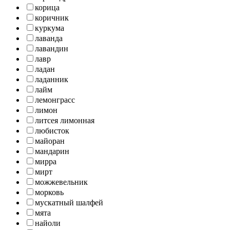
корица
коричник
куркума
лаванда
лавандин
лавр
ладан
ладанник
лайм
лемонграсс
лимон
литсея лимонная
любисток
майоран
мандарин
мирра
мирт
можжевельник
морковь
мускатный шалфей
мята
найоли