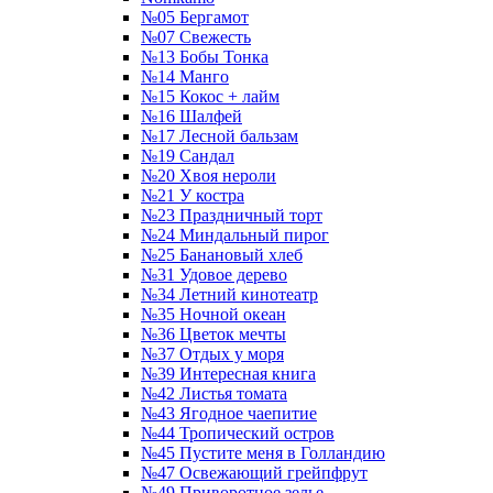
№05 Бергамот
№07 Свежесть
№13 Бобы Тонка
№14 Манго
№15 Кокос + лайм
№16 Шалфей
№17 Лесной бальзам
№19 Сандал
№20 Хвоя нероли
№21 У костра
№23 Праздничный торт
№24 Миндальный пирог
№25 Банановый хлеб
№31 Удовое дерево
№34 Летний кинотеатр
№35 Ночной океан
№36 Цветок мечты
№37 Отдых у моря
№39 Интересная книга
№42 Листья томата
№43 Ягодное чаепитие
№44 Тропический остров
№45 Пустите меня в Голландию
№47 Освежающий грейпфрут
№49 Приворотное зелье