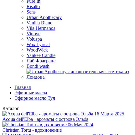
Pure In
Risalto
Sens
Urban Apothecary
Vanilla Blanc
Vila Hermanos
Vinove
Voluspa
Wax Lyrical
WoodWick
Yankee Candle
Лаб Фрагранс
Bondi wash
Главная
Эфирные масла
Эфирное масло Туя
Каталог
16 Марта 2025
Acqua dell'Elba - ароматы с острова Эльба
06 Мая 2024
Christian Tortu - вдохновение