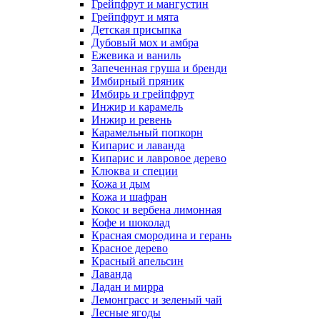
Грейпфрут и мангустин
Грейпфрут и мята
Детская присыпка
Дубовый мох и амбра
Ежевика и ваниль
Запеченная груша и бренди
Имбирный пряник
Имбирь и грейпфрут
Инжир и карамель
Инжир и ревень
Карамельный попкорн
Кипарис и лаванда
Кипарис и лавровое дерево
Клюква и специи
Кожа и дым
Кожа и шафран
Кокос и вербена лимонная
Кофе и шоколад
Красная смородина и герань
Красное дерево
Красный апельсин
Лаванда
Ладан и мирра
Лемонграсс и зеленый чай
Лесные ягоды