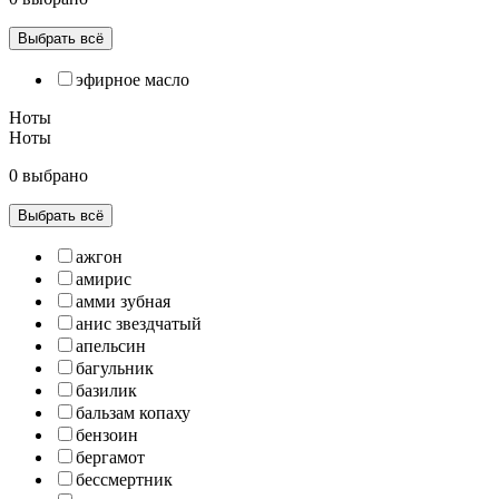
Выбрать всё
эфирное масло
Ноты
Ноты
0 выбрано
Выбрать всё
ажгон
амирис
амми зубная
анис звездчатый
апельсин
багульник
базилик
бальзам копаху
бензоин
бергамот
бессмертник