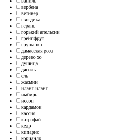
ваниль
вербена
ветивер
гвоздика
герань
горький апельсин
грейпфрут
грушанка
дамасская роза
дерево хо
душица
дягиль
ель
жасмин
иланг-иланг
имбирь
иссоп
кардамон
кассия
катрафай
кедр
кипарис
кориандр