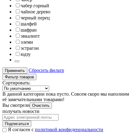
чабер горный
чайное дерево
черный перец
шалфей
шафран
эвкалипт
элеми
эстрагон
юдзу
Сбросить фильтр
Применить
Фильтр товаров
Сортировать:
В данной категории пока пусто. Совсем скоро мы наполним
её замечательными товарами!
Вы смотрели
Очистить
получать новости
Подписаться
Я согласен с
политикой конфиденциальности