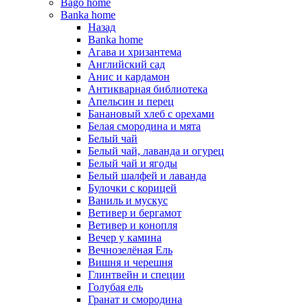
Bago home
Banka home
Назад
Banka home
Агава и хризантема
Английский сад
Анис и кардамон
Антикварная библиотека
Апельсин и перец
Банановый хлеб с орехами
Белая смородина и мята
Белый чай
Белый чай, лаванда и огурец
Белый чай и ягоды
Белый шалфей и лаванда
Булочки с корицей
Ваниль и мускус
Ветивер и бергамот
Ветивер и конопля
Вечер у камина
Вечнозелёная Ель
Вишня и черешня
Глинтвейн и специи
Голубая ель
Гранат и смородина