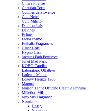
Chiara Firenze
Christian Tortu
Collines de Provence
Cote Noire
Culti Milano
Danhera Italy
Davines
Echoes
Eteria cosmo
Euthalia Fragrances
Grace Cole
Hypno Casa
Jacques Fath Perfumes
Jul et Mad Paris
KOBO Candles
Laboratorio Olfattivo
Ladenac Milano
Logevy Firenze 1965
Magma
Maison Tahite Officine Creative Profumi
Millefiori Milano
Mr&Mrs Fragrance
Nomkamo
Назад
Nomkamo