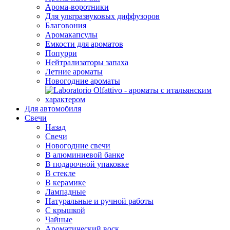
Арома-воротники
Для ультразвуковых диффузоров
Благовония
Аромакапсулы
Емкости для ароматов
Попурри
Нейтрализаторы запаха
Летние ароматы
Новогодние ароматы
Для автомобиля
Свечи
Назад
Свечи
Новогодние свечи
В алюминиевой банке
В подарочной упаковке
В стекле
В керамике
Лампадные
Натуральные и ручной работы
С крышкой
Чайные
Ароматический воск