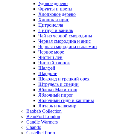
Удовое дерево
Фрукты и цветы
Хлопковое дерево
Хлопок и ирис
Цитронелла
Цитрус и ваниль
Чай из черной смородины
Черная смородина и анис
Черная смородина и жасмин
Черное море
Чистый лён
Чистый хлопок
Шалфей
Шардоне
Шоколад и грецкий орех
Штрудель и специи
Яблоки Макинтош
Яблочный пирог
Яблочный сидр и каштаны
Янтарь и кашемир
Baobab Collection
BeauFort London
Candle Warmers
Chando
Castelbel Porto