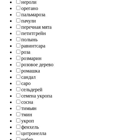
нероли
орегано
пальмароза
пачули
перечная мята
петитгрейн
полынь
равинтсара
роза
розмарин
розовое дерево
ромашка
сандал
саро
сельдерей
семена укропа
сосна
тимьян
тмин
укроп
фенхель
цитронелла
чабер