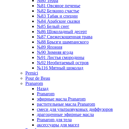
№80 Терра
№81 Овсяное печенье
№82 Белкино счастье
№83 Табак и специи
№84 Арабские сказки
№85 Белый снег
№86 Шоколадный десерт
№87 Свежескошенная трава
№88 Брызги шампанского
№89 Япония
№90 Зимняя ягода
№91 Листья смородины
№92 Необитаемый остров
№116 Мятный шоколад
Pernici
Pour de Beau
Pranarom
Назад
Pranarom
эфирные масла Pranarom
растительные масла Pranarom
смеси для ультразвуковых диффузоров
драгоценные эфирные масла
Pranarom для тела
аксессуары для масел