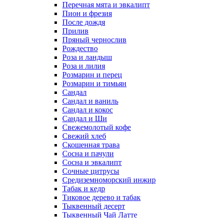
Перечная мята и эвкалипт
Пион и фрезия
После дождя
Прилив
Пряный чернослив
Рождество
Роза и ландыш
Роза и лилия
Розмарин и перец
Розмарин и тимьян
Сандал
Сандал и ваниль
Сандал и кокос
Сандал и Ши
Свежемолотый кофе
Свежий хлеб
Скошенная трава
Сосна и пачули
Сосна и эвкалипт
Сочные цитрусы
Средиземноморский инжир
Табак и кедр
Тиковое дерево и табак
Тыквенный десерт
Тыквенный Чай Латте