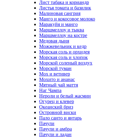
Лист табака и кориандр
Листья томата и базилик
Малиновая сангрия
Манго и кокосовое молоко
Маракуйя и манго
Маршмеллоу и тыква
Маршмеллоу на костре
Медовая дыня
Можжевельник и кедр
Морская соль и орхидея
Морская соль и хлопок
Морской соленый воздух
Морской туман
Мох и ветивер
Мохито и ананас
Мятный чай маття
Наг Чампа
Нероли и белый жасмин
Огурец и клевер
Океанский бриз
Островной виски
Пало санто и янтарь
Пачули
Пачули и амбра
Пачули и ладан