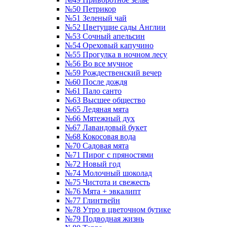
№50 Петрикор
№51 Зеленый чай
№52 Цветущие сады Англии
№53 Сочный апельсин
№54 Ореховый капучино
№55 Прогулка в ночном лесу
№56 Во все мучное
№59 Рождественский вечер
№60 После дождя
№61 Пало санто
№63 Высшее общество
№65 Ледяная мята
№66 Мятежный дух
№67 Лавандовый букет
№68 Кокосовая вода
№70 Садовая мята
№71 Пирог с пряностями
№72 Новый год
№74 Молочный шоколад
№75 Чистота и свежесть
№76 Мята + эвкалипт
№77 Глинтвейн
№78 Утро в цветочном бутике
№79 Подводная жизнь