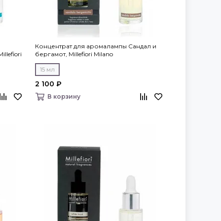
Концентрат для аромалампы Сандал и
lefiori
бергамот, Millefiori Milano
15 мл
2 100 ₽
В корзину