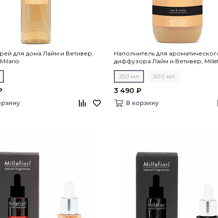
рей для дома Лайм и Ветивер,
Наполнитель для ароматическог
i Milano
диффузора Лайм и Ветивер, Millef
Milano
250 мл
500 мл
₽
3 490 ₽
орзину
В корзину