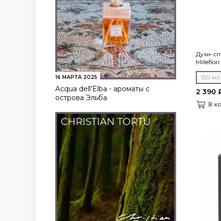
Духи-сп
Millefior
150 мл
16 МАРТА 2025
Acqua dell'Elba - ароматы с
2 390 
острова Эльба
В к