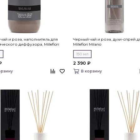
чай и роза, наполнитель для
Черный чай и роза, духи-спрей д
ческого диффузора, Millefiori
Millefiori Milano
л
150 мл
₽
2 390 ₽
орзину
В корзину