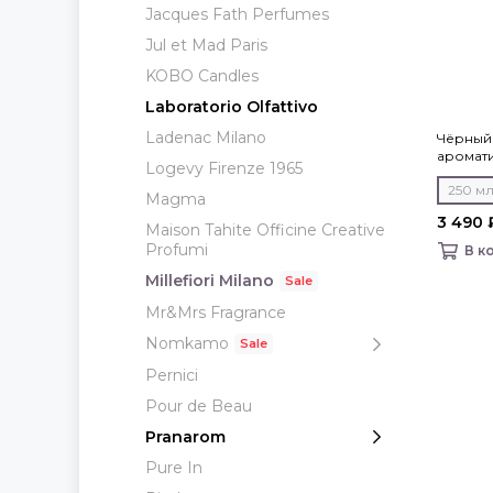
Jacques Fath Perfumes
Jul et Mad Paris
KOBO Candles
Laboratorio Olfattivo
Ladenac Milano
Чёрный 
аромати
Logevy Firenze 1965
Milano
250 м
Magma
3 490 
Maison Tahite Officine Creative
Profumi
В к
Millefiori Milano
Mr&Mrs Fragrance
Nomkamo
Pernici
Pour de Beau
Pranarom
Pure In