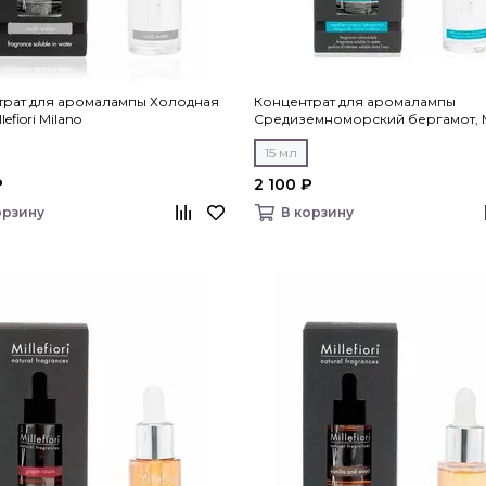
трат для аромалампы Холодная
Концентрат для аромалампы
lefiori Milano
Средиземноморский бергамот, Mil
Milano
15 мл
₽
2 100 ₽
орзину
В корзину