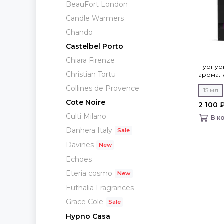
BeauFort London
Candle Warmers
Chando
Castelbel Porto
Chiara Firenze
Пурпурн
Christian Tortu
аромалам
Collines de Provence
15 мл
Cote Noire
2 100 
Culti Milano
В к
Danhera Italy
Davines
Echoes
Eteria cosmo
Euthalia Fragrances
Grace Cole
Hypno Casa