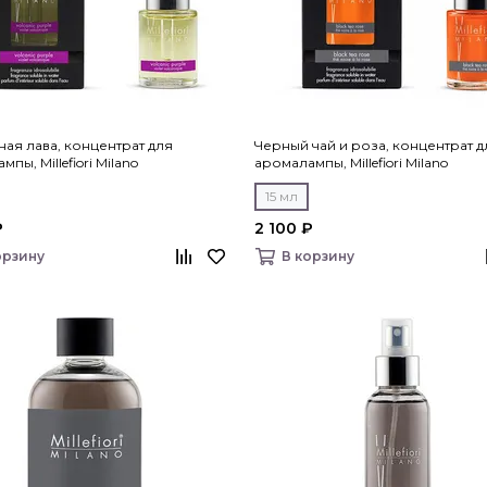
ая лава, концентрат для
Черный чай и роза, концентрат д
пы, Millefiori Milano
аромалампы, Millefiori Milano
15 мл
₽
2 100 ₽
орзину
В корзину