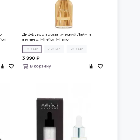
о
Диффузор ароматический Лайм и
iori
ветивер, Millefiori Milano
100 мл
250 мл
500 мл
3 990 ₽
В корзину