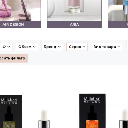
AIR DESIGN
ARIA
, ₽
Объем
Бренд
Серия
Вид товара
осить фильтр