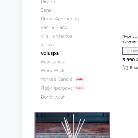
Risalto
Sens
Urban Apothecary
Vanilla Blanc
Vila Hermanos
Пурпур
ароматич
Vinove
100 м
Voluspa
3 990 
Wax Lyrical
В к
WoodWick
Yankee Candle
Лаб Фрагранс
Bondi wash