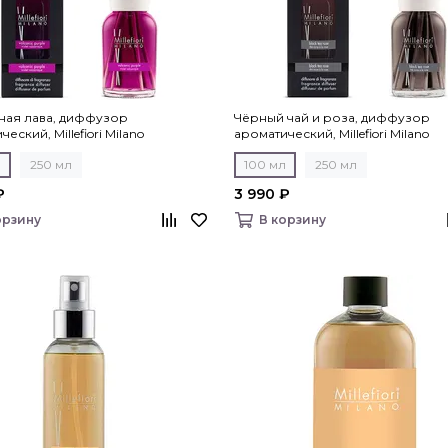
ная лава, диффузор
Чёрный чай и роза, диффузор
еский, Millefiori Milano
ароматический, Millefiori Milano
л
250 мл
100 мл
250 мл
₽
3 990 ₽
орзину
В корзину