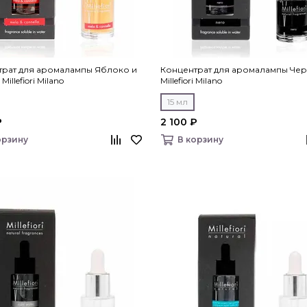
трат для аромалампы Яблоко и
Концентрат для аромалампы Чер
Millefiori Milano
Millefiori Milano
15 мл
₽
2 100 ₽
орзину
В корзину