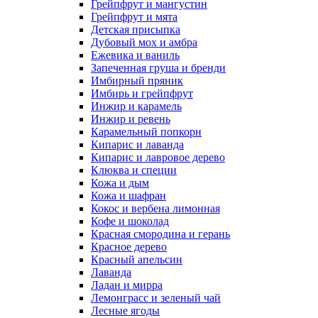
Грейпфрут и мангустин
Грейпфрут и мята
Детская присыпка
Дубовый мох и амбра
Ежевика и ваниль
Запеченная груша и бренди
Имбирный пряник
Имбирь и грейпфрут
Инжир и карамель
Инжир и ревень
Карамельный попкорн
Кипарис и лаванда
Кипарис и лавровое дерево
Клюква и специи
Кожа и дым
Кожа и шафран
Кокос и вербена лимонная
Кофе и шоколад
Красная смородина и герань
Красное дерево
Красный апельсин
Лаванда
Ладан и мирра
Лемонграсс и зеленый чай
Лесные ягоды