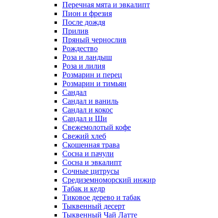
Перечная мята и эвкалипт
Пион и фрезия
После дождя
Прилив
Пряный чернослив
Рождество
Роза и ландыш
Роза и лилия
Розмарин и перец
Розмарин и тимьян
Сандал
Сандал и ваниль
Сандал и кокос
Сандал и Ши
Свежемолотый кофе
Свежий хлеб
Скошенная трава
Сосна и пачули
Сосна и эвкалипт
Сочные цитрусы
Средиземноморский инжир
Табак и кедр
Тиковое дерево и табак
Тыквенный десерт
Тыквенный Чай Латте