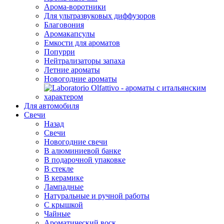
Арома-воротники
Для ультразвуковых диффузоров
Благовония
Аромакапсулы
Емкости для ароматов
Попурри
Нейтрализаторы запаха
Летние ароматы
Новогодние ароматы
Для автомобиля
Свечи
Назад
Свечи
Новогодние свечи
В алюминиевой банке
В подарочной упаковке
В стекле
В керамике
Лампадные
Натуральные и ручной работы
С крышкой
Чайные
Ароматический воск