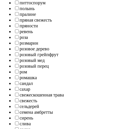
питтоспорум
полынь
пралине
пряная свежесть
пряности
ревень
роза
розмарин
розовое дерево
розовый грейпфрут
розовый мед
розовый перец
ром
ромашка
сандал
сахар
свежескошенная трава
свежесть
сельдерей
семена амбретты
сирень
слива