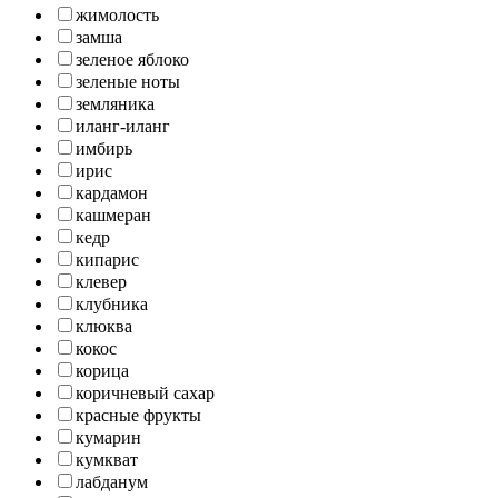
жимолость
замша
зеленое яблоко
зеленые ноты
земляника
иланг-иланг
имбирь
ирис
кардамон
кашмеран
кедр
кипарис
клевер
клубника
клюква
кокос
корица
коричневый сахар
красные фрукты
кумарин
кумкват
лабданум