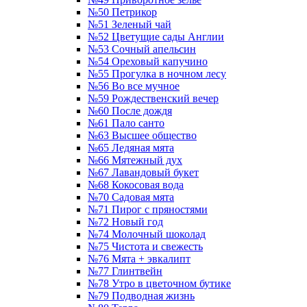
№50 Петрикор
№51 Зеленый чай
№52 Цветущие сады Англии
№53 Сочный апельсин
№54 Ореховый капучино
№55 Прогулка в ночном лесу
№56 Во все мучное
№59 Рождественский вечер
№60 После дождя
№61 Пало санто
№63 Высшее общество
№65 Ледяная мята
№66 Мятежный дух
№67 Лавандовый букет
№68 Кокосовая вода
№70 Садовая мята
№71 Пирог с пряностями
№72 Новый год
№74 Молочный шоколад
№75 Чистота и свежесть
№76 Мята + эвкалипт
№77 Глинтвейн
№78 Утро в цветочном бутике
№79 Подводная жизнь