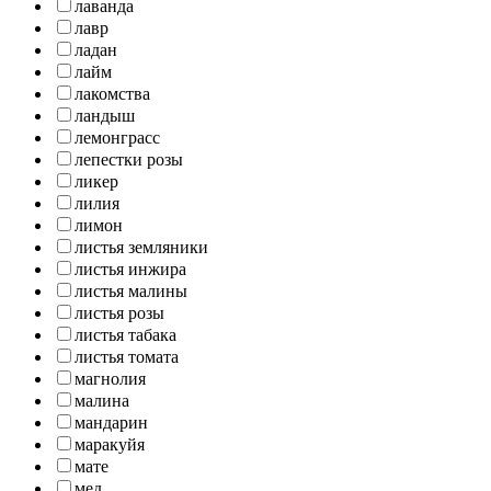
лаванда
лавр
ладан
лайм
лакомства
ландыш
лемонграсс
лепестки розы
ликер
лилия
лимон
листья земляники
листья инжира
листья малины
листья розы
листья табака
листья томата
магнолия
малина
мандарин
маракуйя
мате
мед