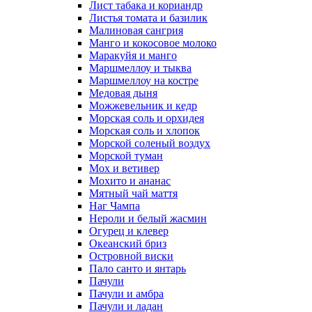
Лист табака и кориандр
Листья томата и базилик
Малиновая сангрия
Манго и кокосовое молоко
Маракуйя и манго
Маршмеллоу и тыква
Маршмеллоу на костре
Медовая дыня
Можжевельник и кедр
Морская соль и орхидея
Морская соль и хлопок
Морской соленый воздух
Морской туман
Мох и ветивер
Мохито и ананас
Мятный чай маття
Наг Чампа
Нероли и белый жасмин
Огурец и клевер
Океанский бриз
Островной виски
Пало санто и янтарь
Пачули
Пачули и амбра
Пачули и ладан