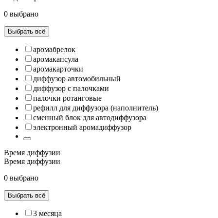
0 выбрано
Выбрать всё
аромабрелок
аромакапсула
аромакарточки
диффузор автомобильный
диффузор с палочками
палочки ротанговые
рефилл для диффузора (наполнитель)
сменный блок для автодиффузора
электронный аромадиффузор
Время диффузии
Время диффузии
0 выбрано
Выбрать всё
3 месяца