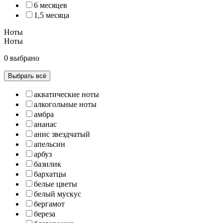
6 месяцев
1,5 месяца
Ноты
Ноты
0 выбрано
Выбрать всё
акватические ноты
алкогольные ноты
амбра
ананас
анис звездчатый
апельсин
арбуз
базилик
бархатцы
белые цветы
белый мускус
бергамот
береза