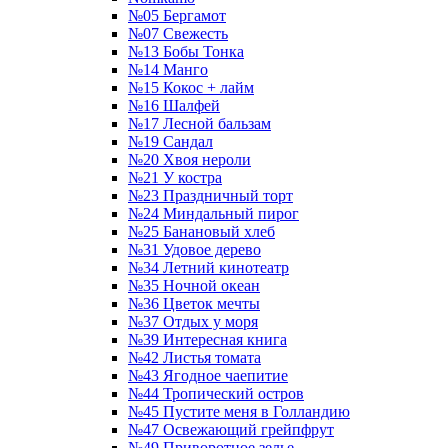
№05 Бергамот
№07 Свежесть
№13 Бобы Тонка
№14 Манго
№15 Кокос + лайм
№16 Шалфей
№17 Лесной бальзам
№19 Сандал
№20 Хвоя нероли
№21 У костра
№23 Праздничный торт
№24 Миндальный пирог
№25 Банановый хлеб
№31 Удовое дерево
№34 Летний кинотеатр
№35 Ночной океан
№36 Цветок мечты
№37 Отдых у моря
№39 Интересная книга
№42 Листья томата
№43 Ягодное чаепитие
№44 Тропический остров
№45 Пустите меня в Голландию
№47 Освежающий грейпфрут
№49 Приворотное зелье