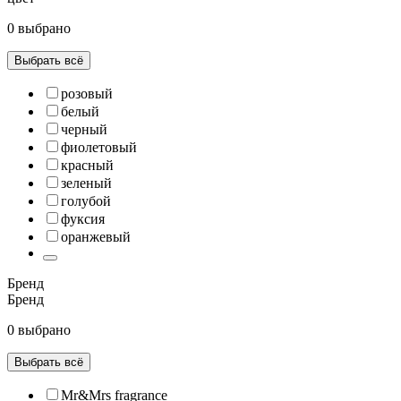
0 выбрано
Выбрать всё
розовый
белый
черный
фиолетовый
красный
зеленый
голубой
фуксия
оранжевый
Бренд
Бренд
0 выбрано
Выбрать всё
Mr&Mrs fragrance