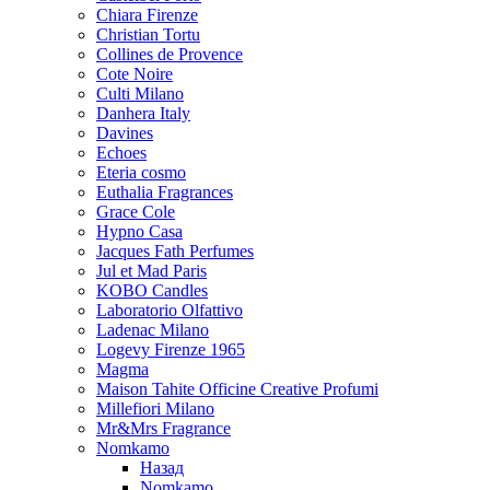
Chiara Firenze
Christian Tortu
Collines de Provence
Cote Noire
Culti Milano
Danhera Italy
Davines
Echoes
Eteria cosmo
Euthalia Fragrances
Grace Cole
Hypno Casa
Jacques Fath Perfumes
Jul et Mad Paris
KOBO Candles
Laboratorio Olfattivo
Ladenac Milano
Logevy Firenze 1965
Magma
Maison Tahite Officine Creative Profumi
Millefiori Milano
Mr&Mrs Fragrance
Nomkamo
Назад
Nomkamo