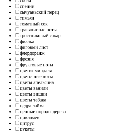
сосна
специи
сычуаньский перец
тимьян
томатный сок
травянистые ноты
тростниковый сахар
фиалка
фиговый лист
флердоранж
фрезия
фруктовые ноты
цветок миндаля
цветочные ноты
цветы апельсина
цветы ванили
цветы вишни
цветы табака
цедра лайма
ценные породы дерева
цикламен
цитрус
цукаты