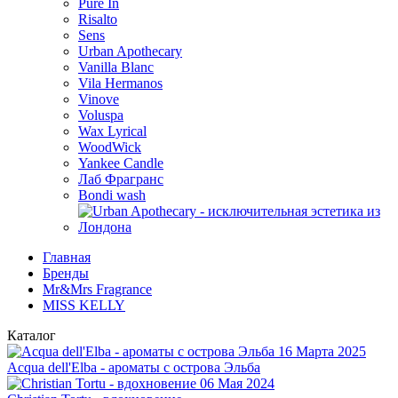
Pure In
Risalto
Sens
Urban Apothecary
Vanilla Blanc
Vila Hermanos
Vinove
Voluspa
Wax Lyrical
WoodWick
Yankee Candle
Лаб Фрагранс
Bondi wash
Главная
Бренды
Mr&Mrs Fragrance
MISS KELLY
Каталог
16 Марта 2025
Acqua dell'Elba - ароматы с острова Эльба
06 Мая 2024