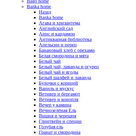
Bago home
Banka home
Назад
Banka home
Агава и хризантема
Английский сад
Анис и кардамон
Антикварная библиотека
Апельсин и перец
Банановый хлеб с орехами
Белая смородина и мята
Белый чай
Белый чай, лаванда и огурец
Белый чай и ягоды
Белый шалфей и лаванда
Булочки с корицей
Ваниль и мускус
Ветивер и бергамот
Ветивер и конопля
Вечер у камина
Вечнозелёная Ель
Вишня и черешня
Глинтвейн и специи
Голубая ель
Гранат и смородина