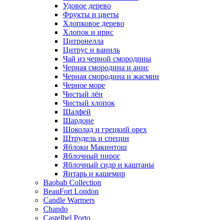
Удовое дерево
Фрукты и цветы
Хлопковое дерево
Хлопок и ирис
Цитронелла
Цитрус и ваниль
Чай из черной смородины
Черная смородина и анис
Черная смородина и жасмин
Черное море
Чистый лён
Чистый хлопок
Шалфей
Шардоне
Шоколад и грецкий орех
Штрудель и специи
Яблоки Макинтош
Яблочный пирог
Яблочный сидр и каштаны
Янтарь и кашемир
Baobab Collection
BeauFort London
Candle Warmers
Chando
Castelbel Porto