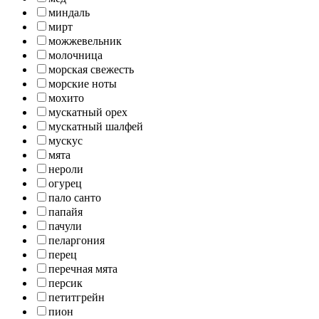
миндаль
мирт
можжевельник
молочница
морская свежесть
морские ноты
мохито
мускатный орех
мускатный шалфей
мускус
мята
нероли
огурец
пало санто
папайя
пачули
пеларгония
перец
перечная мята
персик
петитгрейн
пион