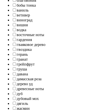
благовония
бобы тонка
ваниль
ветивер
виноград
вишня
водка
восточные ноты
гардения
гваяковое дерево
гвоздика
герань
гранат
грейпфрут
груша
давана
дамасская роза
дерево уд
древесные ноты
дуб
дубовый мох
дягиль
жасмин