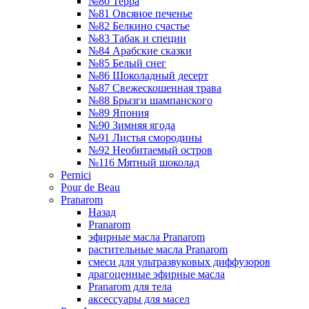
№80 Терра
№81 Овсяное печенье
№82 Белкино счастье
№83 Табак и специи
№84 Арабские сказки
№85 Белый снег
№86 Шоколадный десерт
№87 Свежескошенная трава
№88 Брызги шампанского
№89 Япония
№90 Зимняя ягода
№91 Листья смородины
№92 Необитаемый остров
№116 Мятный шоколад
Pernici
Pour de Beau
Pranarom
Назад
Pranarom
эфирные масла Pranarom
растительные масла Pranarom
смеси для ультразвуковых диффузоров
драгоценные эфирные масла
Pranarom для тела
аксессуары для масел