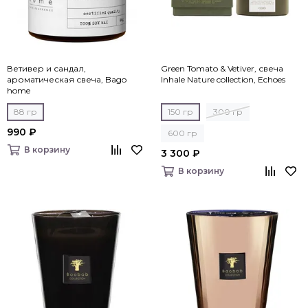
Ветивер и сандал,
Green Tomato & Vetiver, свеча
ароматическая свеча, Bago
Inhale Nature collection, Echoes
home
88 гр
150 гр
300 гр
990 ₽
600 гр
В корзину
3 300 ₽
В корзину