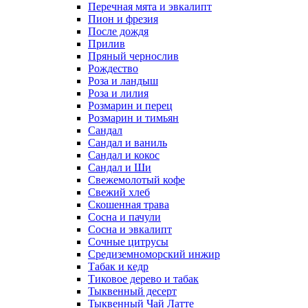
Перечная мята и эвкалипт
Пион и фрезия
После дождя
Прилив
Пряный чернослив
Рождество
Роза и ландыш
Роза и лилия
Розмарин и перец
Розмарин и тимьян
Сандал
Сандал и ваниль
Сандал и кокос
Сандал и Ши
Свежемолотый кофе
Свежий хлеб
Скошенная трава
Сосна и пачули
Сосна и эвкалипт
Сочные цитрусы
Средиземноморский инжир
Табак и кедр
Тиковое дерево и табак
Тыквенный десерт
Тыквенный Чай Латте