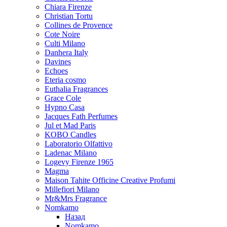
Chiara Firenze
Christian Tortu
Collines de Provence
Cote Noire
Culti Milano
Danhera Italy
Davines
Echoes
Eteria cosmo
Euthalia Fragrances
Grace Cole
Hypno Casa
Jacques Fath Perfumes
Jul et Mad Paris
KOBO Candles
Laboratorio Olfattivo
Ladenac Milano
Logevy Firenze 1965
Magma
Maison Tahite Officine Creative Profumi
Millefiori Milano
Mr&Mrs Fragrance
Nomkamo
Назад
Nomkamo