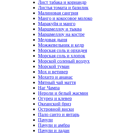
Лист табака и кориандр
Листья томата и базилик
Малиновая сангрия
Манго и кокосовое молоко
Маракуйя и манго
Маршмеллоу и тыква
Маршмеллоу на костре
Медовая дыня
Можжевельник и кедр
Морская соль и орхидея
Морская соль и хлопок
Морской соленый воздух
Морской туман
Мох и ветивер
Мохито и ананас
Мятный чай маття
Наг Чампа
Нероли и белый жасмин
Огурец и клевер
Океанский бриз
Островной виски
Пало санто и янтарь
Пачули
Пачули и амбра
Пачули и ладан