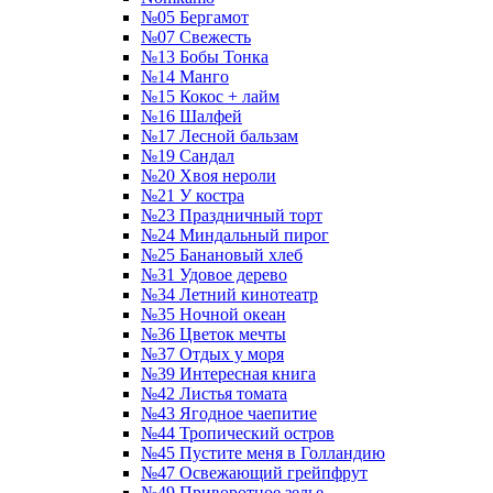
№05 Бергамот
№07 Свежесть
№13 Бобы Тонка
№14 Манго
№15 Кокос + лайм
№16 Шалфей
№17 Лесной бальзам
№19 Сандал
№20 Хвоя нероли
№21 У костра
№23 Праздничный торт
№24 Миндальный пирог
№25 Банановый хлеб
№31 Удовое дерево
№34 Летний кинотеатр
№35 Ночной океан
№36 Цветок мечты
№37 Отдых у моря
№39 Интересная книга
№42 Листья томата
№43 Ягодное чаепитие
№44 Тропический остров
№45 Пустите меня в Голландию
№47 Освежающий грейпфрут
№49 Приворотное зелье