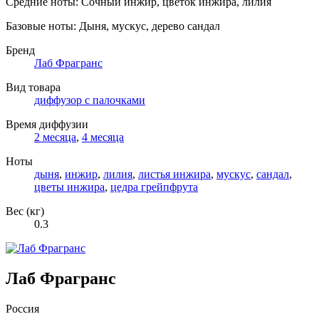
Средние ноты: Сочный инжир, цветок инжира, лилия
Базовые ноты: Дыня, мускус, дерево сандал
Бренд
Лаб Фрагранс
Вид товара
диффузор с палочками
Время диффузии
2 месяца
,
4 месяца
Ноты
дыня
,
инжир
,
лилия
,
листья инжира
,
мускус
,
сандал
,
цветы инжира
,
цедра грейпфрута
Вес (кг)
0.3
Лаб Фрагранс
Россия