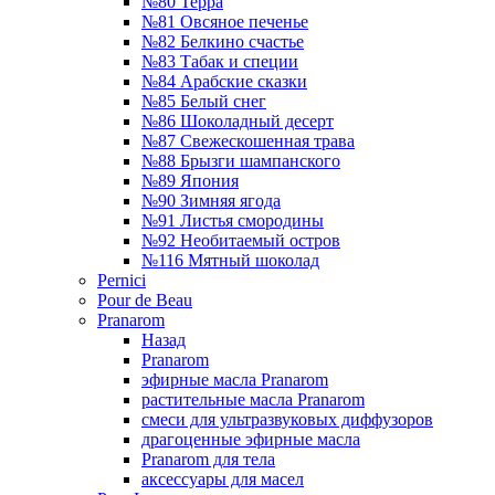
№80 Терра
№81 Овсяное печенье
№82 Белкино счастье
№83 Табак и специи
№84 Арабские сказки
№85 Белый снег
№86 Шоколадный десерт
№87 Свежескошенная трава
№88 Брызги шампанского
№89 Япония
№90 Зимняя ягода
№91 Листья смородины
№92 Необитаемый остров
№116 Мятный шоколад
Pernici
Pour de Beau
Pranarom
Назад
Pranarom
эфирные масла Pranarom
растительные масла Pranarom
смеси для ультразвуковых диффузоров
драгоценные эфирные масла
Pranarom для тела
аксессуары для масел