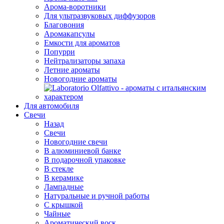
Арома-воротники
Для ультразвуковых диффузоров
Благовония
Аромакапсулы
Емкости для ароматов
Попурри
Нейтрализаторы запаха
Летние ароматы
Новогодние ароматы
Для автомобиля
Свечи
Назад
Свечи
Новогодние свечи
В алюминиевой банке
В подарочной упаковке
В стекле
В керамике
Лампадные
Натуральные и ручной работы
С крышкой
Чайные
Ароматический воск