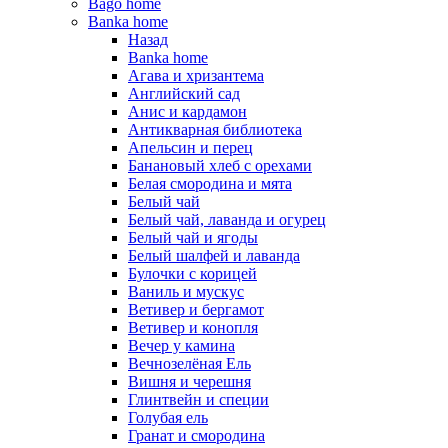
Bago home
Banka home
Назад
Banka home
Агава и хризантема
Английский сад
Анис и кардамон
Антикварная библиотека
Апельсин и перец
Банановый хлеб с орехами
Белая смородина и мята
Белый чай
Белый чай, лаванда и огурец
Белый чай и ягоды
Белый шалфей и лаванда
Булочки с корицей
Ваниль и мускус
Ветивер и бергамот
Ветивер и конопля
Вечер у камина
Вечнозелёная Ель
Вишня и черешня
Глинтвейн и специи
Голубая ель
Гранат и смородина