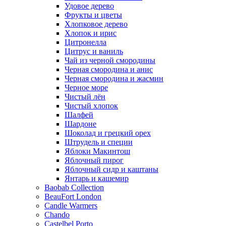
Удовое дерево
Фрукты и цветы
Хлопковое дерево
Хлопок и ирис
Цитронелла
Цитрус и ваниль
Чай из черной смородины
Черная смородина и анис
Черная смородина и жасмин
Черное море
Чистый лён
Чистый хлопок
Шалфей
Шардоне
Шоколад и грецкий орех
Штрудель и специи
Яблоки Макинтош
Яблочный пирог
Яблочный сидр и каштаны
Янтарь и кашемир
Baobab Collection
BeauFort London
Candle Warmers
Chando
Castelbel Porto