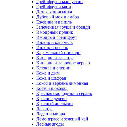
Грейпфрут и мангустин
Грейпфрут и мята
Детская присыпка
Дубовый мох и амбра
Ежевика и ваниль
Запеченная груша и бренди
Имбирный пряник
Имбирь и грейпфрут
Инжир и карамель
Инжир и ревень
Карамельный попкорн
Кипарис и лаванда
Кипарис и лавровое дерево
Клюква и специи
Кожа и дым
Кожа и шафран
Кокос и вербена лимонная
Кофе и шоколад
Красная смородина и герань
Красное дерево
Красный апельсин
Лаванда
Ладан и мирра
Лемонграсс и зеленый чай
Лесные ягоды