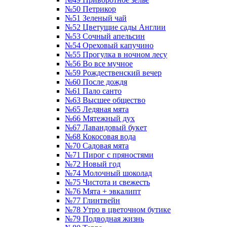
№50 Петрикор
№51 Зеленый чай
№52 Цветущие сады Англии
№53 Сочный апельсин
№54 Ореховый капучино
№55 Прогулка в ночном лесу
№56 Во все мучное
№59 Рождественский вечер
№60 После дождя
№61 Пало санто
№63 Высшее общество
№65 Ледяная мята
№66 Мятежный дух
№67 Лавандовый букет
№68 Кокосовая вода
№70 Садовая мята
№71 Пирог с пряностями
№72 Новый год
№74 Молочный шоколад
№75 Чистота и свежесть
№76 Мята + эвкалипт
№77 Глинтвейн
№78 Утро в цветочном бутике
№79 Подводная жизнь