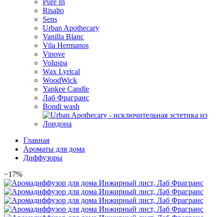
Pure In
Risalto
Sens
Urban Apothecary
Vanilla Blanc
Vila Hermanos
Vinove
Voluspa
Wax Lyrical
WoodWick
Yankee Candle
Лаб Фрагранс
Bondi wash
Главная
Ароматы для дома
Диффузоры
−17%