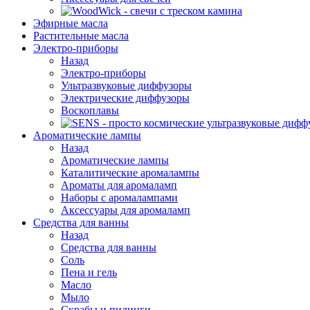
Эфирные масла
Растительные масла
Электро-приборы
Назад
Электро-приборы
Ультразвуковые диффузоры
Электрические диффузоры
Воскоплавы
Ароматические лампы
Назад
Ароматические лампы
Каталитические аромалампы
Ароматы для аромаламп
Наборы с аромалампами
Аксессуары для аромаламп
Средства для ванны
Назад
Средства для ванны
Соль
Пена и гель
Масло
Мыло
Скрабы и пилинги