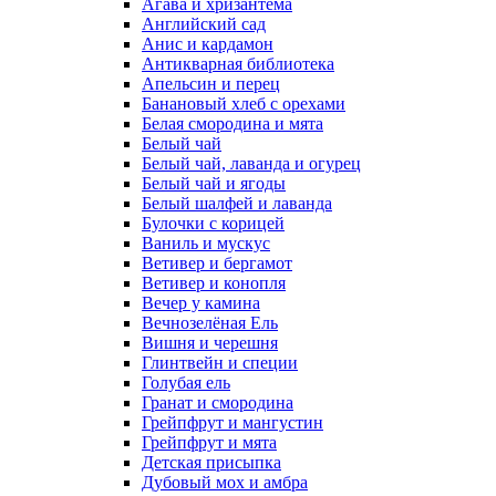
Агава и хризантема
Английский сад
Анис и кардамон
Антикварная библиотека
Апельсин и перец
Банановый хлеб с орехами
Белая смородина и мята
Белый чай
Белый чай, лаванда и огурец
Белый чай и ягоды
Белый шалфей и лаванда
Булочки с корицей
Ваниль и мускус
Ветивер и бергамот
Ветивер и конопля
Вечер у камина
Вечнозелёная Ель
Вишня и черешня
Глинтвейн и специи
Голубая ель
Гранат и смородина
Грейпфрут и мангустин
Грейпфрут и мята
Детская присыпка
Дубовый мох и амбра