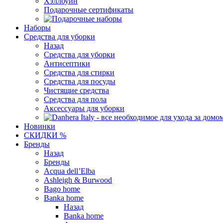
Хэллоуин
Подарочные сертификаты
Наборы
Средства для уборки
Назад
Средства для уборки
Антисептики
Средства для стирки
Средства для посуды
Чистящие средства
Средства для пола
Аксессуары для уборки
Новинки
СКИДКИ %
Бренды
Назад
Бренды
Acqua dell’Elba
Ashleigh & Burwood
Bago home
Banka home
Назад
Banka home