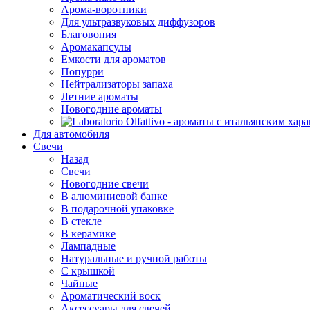
Арома-воротники
Для ультразвуковых диффузоров
Благовония
Аромакапсулы
Емкости для ароматов
Попурри
Нейтрализаторы запаха
Летние ароматы
Новогодние ароматы
Для автомобиля
Свечи
Назад
Свечи
Новогодние свечи
В алюминиевой банке
В подарочной упаковке
В стекле
В керамике
Лампадные
Натуральные и ручной работы
С крышкой
Чайные
Ароматический воск
Аксессуары для свечей