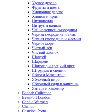
Удовое дерево
Фрукты и цветы
Хлопковое дерево
Хлопок и ирис
Цитронелла
Цитрус и ваниль
Чай из черной смородины
Черная смородина и анис
Черная смородина и жасмин
Черное море
Чистый лён
Чистый хлопок
Шалфей
Шардоне
Шоколад и грецкий орех
Штрудель и специи
Яблоки Макинтош
Яблочный пирог
Яблочный сидр и каштаны
Янтарь и кашемир
Baobab Collection
BeauFort London
Candle Warmers
Chando
Castelbel Porto