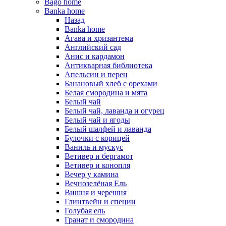
Bago home
Banka home
Назад
Banka home
Агава и хризантема
Английский сад
Анис и кардамон
Антикварная библиотека
Апельсин и перец
Банановый хлеб с орехами
Белая смородина и мята
Белый чай
Белый чай, лаванда и огурец
Белый чай и ягоды
Белый шалфей и лаванда
Булочки с корицей
Ваниль и мускус
Ветивер и бергамот
Ветивер и конопля
Вечер у камина
Вечнозелёная Ель
Вишня и черешня
Глинтвейн и специи
Голубая ель
Гранат и смородина