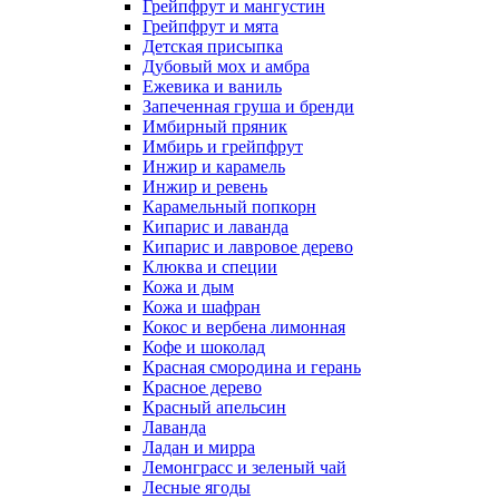
Грейпфрут и мангустин
Грейпфрут и мята
Детская присыпка
Дубовый мох и амбра
Ежевика и ваниль
Запеченная груша и бренди
Имбирный пряник
Имбирь и грейпфрут
Инжир и карамель
Инжир и ревень
Карамельный попкорн
Кипарис и лаванда
Кипарис и лавровое дерево
Клюква и специи
Кожа и дым
Кожа и шафран
Кокос и вербена лимонная
Кофе и шоколад
Красная смородина и герань
Красное дерево
Красный апельсин
Лаванда
Ладан и мирра
Лемонграсс и зеленый чай
Лесные ягоды