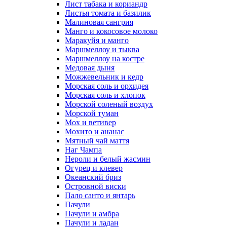
Лист табака и кориандр
Листья томата и базилик
Малиновая сангрия
Манго и кокосовое молоко
Маракуйя и манго
Маршмеллоу и тыква
Маршмеллоу на костре
Медовая дыня
Можжевельник и кедр
Морская соль и орхидея
Морская соль и хлопок
Морской соленый воздух
Морской туман
Мох и ветивер
Мохито и ананас
Мятный чай маття
Наг Чампа
Нероли и белый жасмин
Огурец и клевер
Океанский бриз
Островной виски
Пало санто и янтарь
Пачули
Пачули и амбра
Пачули и ладан