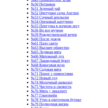
№50 Петрикор
№51 Зеленый чай
№52 Цветущие сады Англии
№53 Сочный апельсин
№54 Ореховый капучино
№55 Прогулка в ночном лесу
№56 Во все мучное
№59 Рождественский вечер
№60 После дождя
№61 Пало санто
№63 Высшее общество
№65 Ледяная мята
№66 Мятежный дух
№67 Лавандовый букет
№68 Кокосовая вода
№70 Садовая мята
№71 Пирог с пряностями
№72 Новый год
№74 Молочный шоколад
№75 Чистота и свежесть
№76 Мята + эвкалипт
№77 Глинтвейн
№78 Утро в цветочном бутике
№79 Подводная жизнь