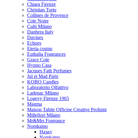
Chiara Firenze
Christian Tortu
Collines de Provence
Cote Noire
Culti Milano
Danhera Italy
Davines
Echoes
Eteria cosmo
Euthalia Fragrances
Grace Cole
Hypno Casa
Jacques Fath Perfumes
Jul et Mad Paris
KOBO Candles
Laboratorio Olfattivo
Ladenac Milano
Logevy Firenze 1965
Magma
Maison Tahite Officine Creative Profumi
Millefiori Milano
Mr&Mrs Fragrance
Nomkamo
Назад
Nomkamo