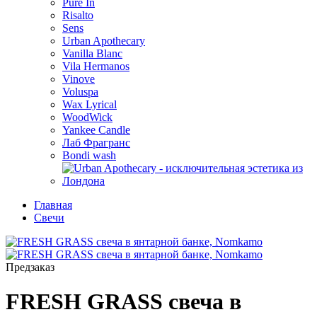
Pure In
Risalto
Sens
Urban Apothecary
Vanilla Blanc
Vila Hermanos
Vinove
Voluspa
Wax Lyrical
WoodWick
Yankee Candle
Лаб Фрагранс
Bondi wash
Главная
Свечи
Предзаказ
FRESH GRASS свеча в