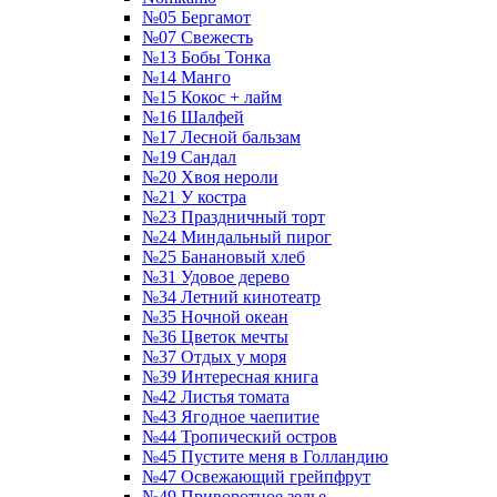
№05 Бергамот
№07 Свежесть
№13 Бобы Тонка
№14 Манго
№15 Кокос + лайм
№16 Шалфей
№17 Лесной бальзам
№19 Сандал
№20 Хвоя нероли
№21 У костра
№23 Праздничный торт
№24 Миндальный пирог
№25 Банановый хлеб
№31 Удовое дерево
№34 Летний кинотеатр
№35 Ночной океан
№36 Цветок мечты
№37 Отдых у моря
№39 Интересная книга
№42 Листья томата
№43 Ягодное чаепитие
№44 Тропический остров
№45 Пустите меня в Голландию
№47 Освежающий грейпфрут
№49 Приворотное зелье