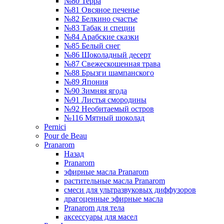
№80 Терра
№81 Овсяное печенье
№82 Белкино счастье
№83 Табак и специи
№84 Арабские сказки
№85 Белый снег
№86 Шоколадный десерт
№87 Свежескошенная трава
№88 Брызги шампанского
№89 Япония
№90 Зимняя ягода
№91 Листья смородины
№92 Необитаемый остров
№116 Мятный шоколад
Pernici
Pour de Beau
Pranarom
Назад
Pranarom
эфирные масла Pranarom
растительные масла Pranarom
смеси для ультразвуковых диффузоров
драгоценные эфирные масла
Pranarom для тела
аксессуары для масел