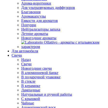
Арома-воротники
Для ультразвуковых диффузоров
Благовония
Аромакапсулы
Емкости для ароматов
Попурри
Нейтрализаторы запаха
Летние ароматы
Новогодние ароматы
Для автомобиля
Свечи
Назад
Свечи
Новогодние свечи
В алюминиевой банке
В подарочной упаковке
В стекле
В керамике
Лампадные
Натуральные и ручной работы
С крышкой
Чайные
Ароматический воск