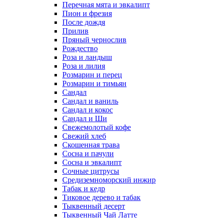
Перечная мята и эвкалипт
Пион и фрезия
После дождя
Прилив
Пряный чернослив
Рождество
Роза и ландыш
Роза и лилия
Розмарин и перец
Розмарин и тимьян
Сандал
Сандал и ваниль
Сандал и кокос
Сандал и Ши
Свежемолотый кофе
Свежий хлеб
Скошенная трава
Сосна и пачули
Сосна и эвкалипт
Сочные цитрусы
Средиземноморский инжир
Табак и кедр
Тиковое дерево и табак
Тыквенный десерт
Тыквенный Чай Латте