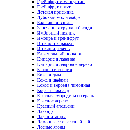
Грейпфрут и мангустин
Грейпфрут и мята
Детская присыпка
Дубовый мох и амбра
Ежевика и ваниль
Запеченная груша и бренди
Имбирный пряник
Имбирь и грейпфрут
Инжир и карамель
Инжир и ревень
Карамельный попкорн
Кипарис и лаванда
Кипарис и лавровое дерево
Клюква и специи
Кожа и дым
Кожа и шафран
Кокос и вербена лимонная
Кофе и шоколад
Красная смородина и герань
Красное дерево
Красный апельсин
Лаванда
Ладан и мирра
Лемонграсс и зеленый чай
Лесные ягоды