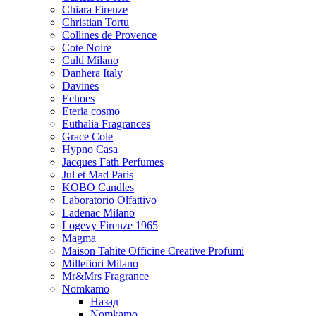
Chiara Firenze
Christian Tortu
Collines de Provence
Cote Noire
Culti Milano
Danhera Italy
Davines
Echoes
Eteria cosmo
Euthalia Fragrances
Grace Cole
Hypno Casa
Jacques Fath Perfumes
Jul et Mad Paris
KOBO Candles
Laboratorio Olfattivo
Ladenac Milano
Logevy Firenze 1965
Magma
Maison Tahite Officine Creative Profumi
Millefiori Milano
Mr&Mrs Fragrance
Nomkamo
Назад
Nomkamo