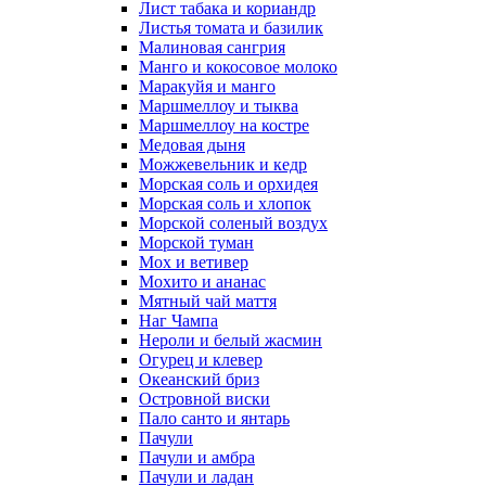
Лист табака и кориандр
Листья томата и базилик
Малиновая сангрия
Манго и кокосовое молоко
Маракуйя и манго
Маршмеллоу и тыква
Маршмеллоу на костре
Медовая дыня
Можжевельник и кедр
Морская соль и орхидея
Морская соль и хлопок
Морской соленый воздух
Морской туман
Мох и ветивер
Мохито и ананас
Мятный чай маття
Наг Чампа
Нероли и белый жасмин
Огурец и клевер
Океанский бриз
Островной виски
Пало санто и янтарь
Пачули
Пачули и амбра
Пачули и ладан