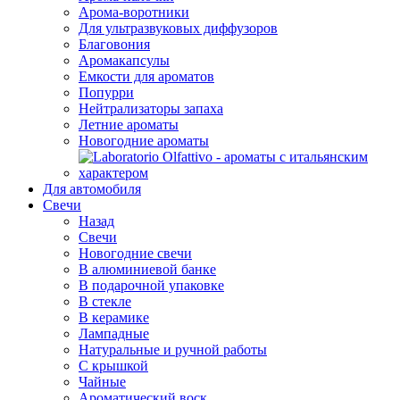
Арома-воротники
Для ультразвуковых диффузоров
Благовония
Аромакапсулы
Емкости для ароматов
Попурри
Нейтрализаторы запаха
Летние ароматы
Новогодние ароматы
Для автомобиля
Свечи
Назад
Свечи
Новогодние свечи
В алюминиевой банке
В подарочной упаковке
В стекле
В керамике
Лампадные
Натуральные и ручной работы
С крышкой
Чайные
Ароматический воск