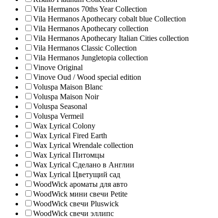
Vila Hermanos 70ths Year Collection
Vila Hermanos Apothecary cobalt blue Collection
Vila Hermanos Apothecary collection
Vila Hermanos Apothecary Italian Cities collection
Vila Hermanos Classic Collection
Vila Hermanos Jungletopia collection
Vinove Original
Vinove Oud / Wood special edition
Voluspa Maison Blanc
Voluspa Maison Noir
Voluspa Seasonal
Voluspa Vermeil
Wax Lyrical Colony
Wax Lyrical Fired Earth
Wax Lyrical Wrendale collection
Wax Lyrical Питомцы
Wax Lyrical Сделано в Англии
Wax Lyrical Цветущий сад
WoodWick ароматы для авто
WoodWick мини свечи Petite
WoodWick свечи Pluswick
WoodWick свечи эллипс