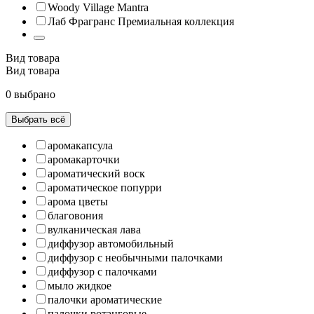
Woody Village Mantra
Лаб Фрагранс Премиальная коллекция
Вид товара
Вид товара
0 выбрано
Выбрать всё
аромакапсула
аромакарточки
ароматический воск
ароматическое попурри
арома цветы
благовония
вулканическая лава
диффузор автомобильный
диффузор с необычными палочками
диффузор с палочками
мыло жидкое
палочки ароматические
палочки ротанговые