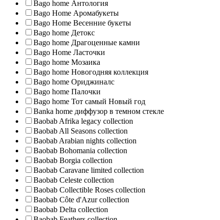
Bago home Антология
Bago Home Аромабукеты
Bago Home Весенние букеты
Bago home Детокс
Bago home Драгоценные камни
Bago Home Ласточки
Bago home Мозаика
Bago home Новогодняя коллекция
Bago home Ориджиналс
Bago home Палочки
Bago home Тот самый Новый год
Banka home диффузор в темном стекле
Baobab Afrika legacy collection
Baobab All Seasons collection
Baobab Arabian nights collection
Baobab Bohomania collection
Baobab Borgia collection
Baobab Caravane limited collection
Baobab Celeste collection
Baobab Collectible Roses collection
Baobab Côte d'Azur collection
Baobab Delta collection
Baobab Feathers collection