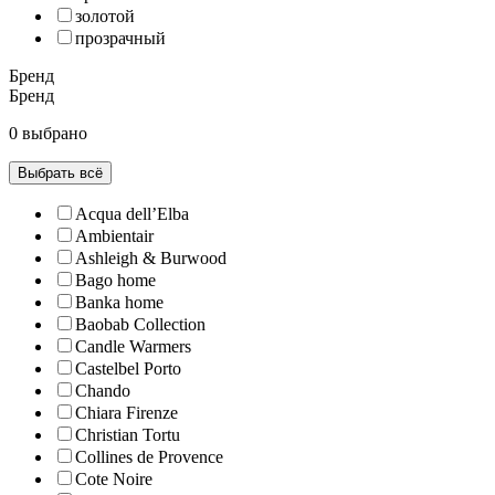
золотой
прозрачный
Бренд
Бренд
0 выбрано
Выбрать всё
Acqua dell’Elba
Ambientair
Ashleigh & Burwood
Bago home
Banka home
Baobab Collection
Candle Warmers
Castelbel Porto
Chando
Chiara Firenze
Christian Tortu
Collines de Рrovencе
Cote Noire