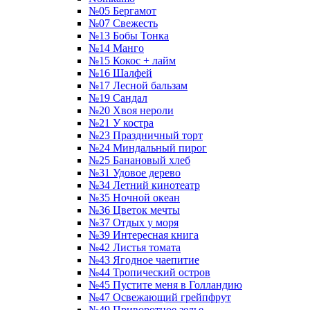
№05 Бергамот
№07 Свежесть
№13 Бобы Тонка
№14 Манго
№15 Кокос + лайм
№16 Шалфей
№17 Лесной бальзам
№19 Сандал
№20 Хвоя нероли
№21 У костра
№23 Праздничный торт
№24 Миндальный пирог
№25 Банановый хлеб
№31 Удовое дерево
№34 Летний кинотеатр
№35 Ночной океан
№36 Цветок мечты
№37 Отдых у моря
№39 Интересная книга
№42 Листья томата
№43 Ягодное чаепитие
№44 Тропический остров
№45 Пустите меня в Голландию
№47 Освежающий грейпфрут
№49 Приворотное зелье