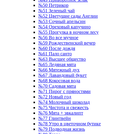
№50 Петрикор
№51 Зеленый чай
№52 Цветущие сады Англии
№53 Сочный апельсин
№54 Ореховый капучино
№55 Прогулка в ночном лесу
№56 Во все мучное
№59 Рождественский вечер
№60 После дождя
№61 Пало санто
№63 Высшее общество
№65 Ледяная мята
№66 Мятежный дух
№67 Лавандовый букет
№68 Кокосовая вода
№70 Садовая мята
№71 Пирог с пряностями
№72 Новый год
№74 Молочный шоколад
№75 Чистота и свежесть
№76 Мята + эвкалипт
№77 Глинтвейн
№78 Утро в цветочном бутике
№79 Подводная жизнь