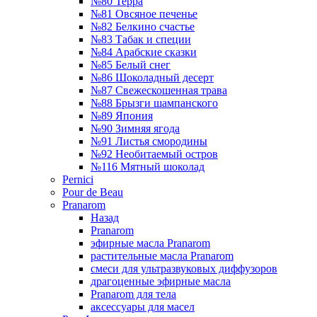
№80 Терра
№81 Овсяное печенье
№82 Белкино счастье
№83 Табак и специи
№84 Арабские сказки
№85 Белый снег
№86 Шоколадный десерт
№87 Свежескошенная трава
№88 Брызги шампанского
№89 Япония
№90 Зимняя ягода
№91 Листья смородины
№92 Необитаемый остров
№116 Мятный шоколад
Pernici
Pour de Beau
Pranarom
Назад
Pranarom
эфирные масла Pranarom
растительные масла Pranarom
смеси для ультразвуковых диффузоров
драгоценные эфирные масла
Pranarom для тела
аксессуары для масел