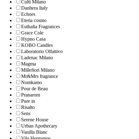
Culti Milano
Danhera Italy
Echoes
Eteria cosmo
Euthalia Fragrances
Grace Cole
Hypno Casa
KOBO Candles
Laboratorio Olfattivo
Ladenac Milano
Magma
Millefiori Milano
Mr&Mrs fragrance
Nomkamo
Pour de Beau
Pranarom
Pure in
Risalto
Sens
Serene House
Urban Apothecary
Vanilla Blanc
Vila Hermanos