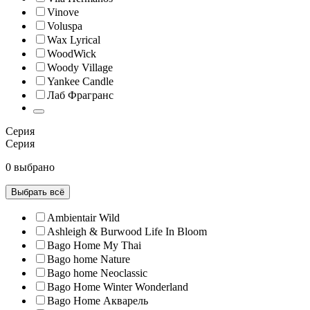
Vinove
Voluspa
Wax Lyrical
WoodWick
Woody Village
Yankee Candle
Лаб Фрагранс
Серия
Серия
0 выбрано
Выбрать всё
Ambientair Wild
Ashleigh & Burwood Life In Bloom
Bago Home My Thai
Bago home Nature
Bago home Neoclassic
Bago Home Winter Wonderland
Bago Home Акварель