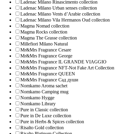
Ladenac Milano Rinascimento collection
Ladenac Milano Urban senses collection
Ladenac Milano Vents d’Arabie collection
Ladenac Milano Vila Hermanos Oud collection
Magma Nomad collection
Magma Rocks collection
Magma The Grasse collection
Millefiori Milano Natural
Mr&Mrs Fragrance Cesare
Mr&Mrs Fragrance George
Mr&Mrs Fragrance IL GRANDE VIAGGIO
Mr&Mrs Fragrance NFT-Not Fake Art Collection
Mr&Mrs Fragrance QUEEN
Mr&Mrs Fragrance Сад души
Nomkamo Aroma sachet
Nomkamo Camping mug
Nomkamo Hygge
Nomkamo Library
Pure in Classic collection
Pure in De Luxe collection
Pure in Herbs & Spices collection
Risalto Gold collection
Risalto Platinum Collection