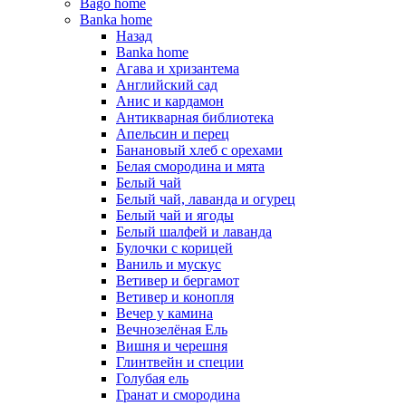
Bago home
Banka home
Назад
Banka home
Агава и хризантема
Английский сад
Анис и кардамон
Антикварная библиотека
Апельсин и перец
Банановый хлеб с орехами
Белая смородина и мята
Белый чай
Белый чай, лаванда и огурец
Белый чай и ягоды
Белый шалфей и лаванда
Булочки с корицей
Ваниль и мускус
Ветивер и бергамот
Ветивер и конопля
Вечер у камина
Вечнозелёная Ель
Вишня и черешня
Глинтвейн и специи
Голубая ель
Гранат и смородина