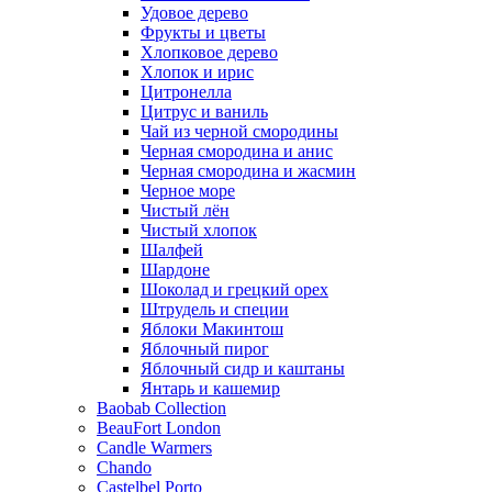
Удовое дерево
Фрукты и цветы
Хлопковое дерево
Хлопок и ирис
Цитронелла
Цитрус и ваниль
Чай из черной смородины
Черная смородина и анис
Черная смородина и жасмин
Черное море
Чистый лён
Чистый хлопок
Шалфей
Шардоне
Шоколад и грецкий орех
Штрудель и специи
Яблоки Макинтош
Яблочный пирог
Яблочный сидр и каштаны
Янтарь и кашемир
Baobab Collection
BeauFort London
Candle Warmers
Chando
Castelbel Porto