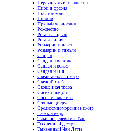
Перечная мята и эвкалипт
Пион и фрезия
После дождя
Прилив
Пряный чернослив
Рождество
Роза и ландыш
Роза и лилия
Розмарин и перец
Розмарин и тимьян
Сандал
Сандал и ваниль
Сандал и кокос
Сандал и Ши
Свежемолотый кофе
Свежий хлеб
Скошенная трава
Сосна и пачули
Сосна и эвкалипт
Сочные цитрусы
Средиземноморский инжир
Табак и кедр
Тиковое дерево и табак
Тыквенный десерт
Тыквенный Чай Латте