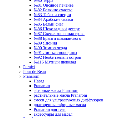
№80 Терра
№81 Овсяное печенье
№82 Белкино счастье
№83 Табак и специи
№84 Арабские сказки
№85 Белый снег
№86 Шоколадный десерт
№87 Свежескошенная трава
№88 Брызги шампанского
№89 Япония
№90 Зимняя ягода
№91 Листья смородины
№92 Необитаемый остров
№116 Мятный шоколад
Pernici
Pour de Beau
Pranarom
Назад
Pranarom
эфирные масла Pranarom
растительные масла Pranarom
смеси для ультразвуковых диффузоров
драгоценные эфирные масла
Pranarom для тела
аксессуары для масел