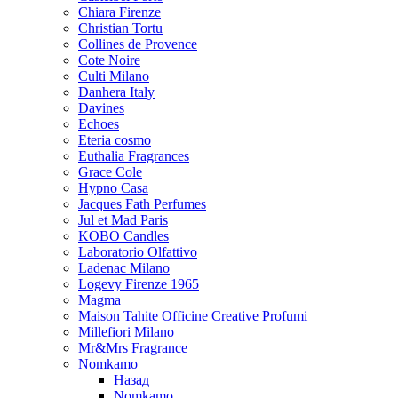
Chiara Firenze
Christian Tortu
Collines de Provence
Cote Noire
Culti Milano
Danhera Italy
Davines
Echoes
Eteria cosmo
Euthalia Fragrances
Grace Cole
Hypno Casa
Jacques Fath Perfumes
Jul et Mad Paris
KOBO Candles
Laboratorio Olfattivo
Ladenac Milano
Logevy Firenze 1965
Magma
Maison Tahite Officine Creative Profumi
Millefiori Milano
Mr&Mrs Fragrance
Nomkamo
Назад
Nomkamo