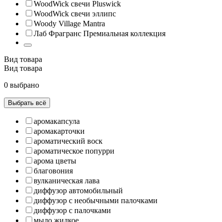
WoodWick свечи Pluswick
WoodWick свечи эллипс
Woody Village Mantra
Лаб Фрагранс Премиальная коллекция
Вид товара
Вид товара
0 выбрано
Выбрать всё
аромакапсула
аромакарточки
ароматический воск
ароматическое попурри
арома цветы
благовония
вулканическая лава
диффузор автомобильный
диффузор с необычными палочками
диффузор с палочками
мыло жидкое