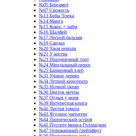
№05 Бергамот
№07 Свежесть
№13 Бобы Тонка
№14 Манго
№15 Кокос + лайм
№16 Шалфей
№17 Лесной бальзам
№19 Сандал
№20 Хвоя нероли
№21 У костра
№23 Праздничный торт
№24 Миндальный пирог
№25 Банановый хлеб
№31 Удовое дерево
№34 Летний кинотеатр
№35 Ночной океан
№36 Цветок мечты
№37 Отдых у моря
№39 Интересная книга
№42 Листья томата
№43 Ягодное чаепитие
№44 Тропический остров
№45 Пустите меня в Голландию
№47 Освежающий грейпфрут
№49 Приворотное зелье