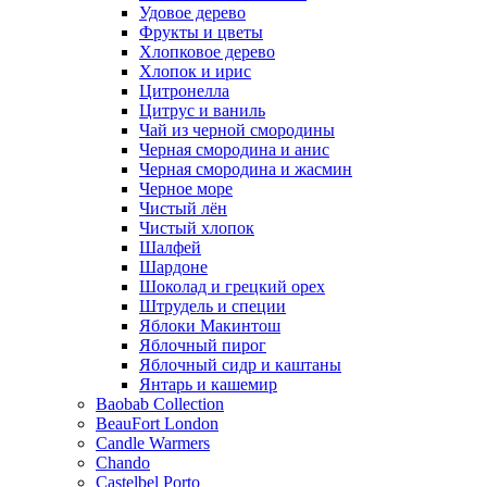
Удовое дерево
Фрукты и цветы
Хлопковое дерево
Хлопок и ирис
Цитронелла
Цитрус и ваниль
Чай из черной смородины
Черная смородина и анис
Черная смородина и жасмин
Черное море
Чистый лён
Чистый хлопок
Шалфей
Шардоне
Шоколад и грецкий орех
Штрудель и специи
Яблоки Макинтош
Яблочный пирог
Яблочный сидр и каштаны
Янтарь и кашемир
Baobab Collection
BeauFort London
Candle Warmers
Chando
Castelbel Porto