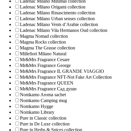
Ladenac Milano Minimal collection
Ladenac Milano Origami collection
Ladenac Milano Rinascimento collection
Ladenac Milano Urban senses collection
Ladenac Milano Vents d’Arabie collection
Ladenac Milano Vila Hermanos Oud collection
Magma Nomad collection
Magma Rocks collection
Magma The Grasse collection
Millefiori Milano Natural
Mr&Mrs Fragrance Cesare
Mr&Mrs Fragrance George
Mr&Mrs Fragrance IL GRANDE VIAGGIO
Mr&Mrs Fragrance NFT-Not Fake Art Collection
Mr&Mrs Fragrance QUEEN
Mr&Mrs Fragrance Сад души
Nomkamo Aroma sachet
Nomkamo Camping mug
Nomkamo Hygge
Nomkamo Library
Pure in Classic collection
Pure in De Luxe collection
Pure in Herbs & Spices collection