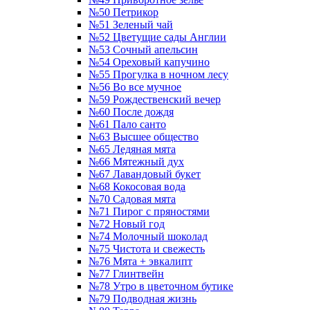
№50 Петрикор
№51 Зеленый чай
№52 Цветущие сады Англии
№53 Сочный апельсин
№54 Ореховый капучино
№55 Прогулка в ночном лесу
№56 Во все мучное
№59 Рождественский вечер
№60 После дождя
№61 Пало санто
№63 Высшее общество
№65 Ледяная мята
№66 Мятежный дух
№67 Лавандовый букет
№68 Кокосовая вода
№70 Садовая мята
№71 Пирог с пряностями
№72 Новый год
№74 Молочный шоколад
№75 Чистота и свежесть
№76 Мята + эвкалипт
№77 Глинтвейн
№78 Утро в цветочном бутике
№79 Подводная жизнь