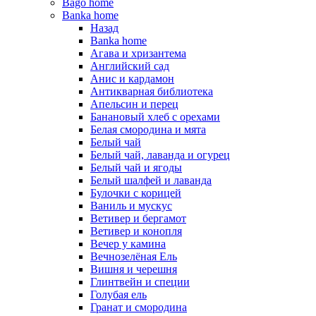
Bago home
Banka home
Назад
Banka home
Агава и хризантема
Английский сад
Анис и кардамон
Антикварная библиотека
Апельсин и перец
Банановый хлеб с орехами
Белая смородина и мята
Белый чай
Белый чай, лаванда и огурец
Белый чай и ягоды
Белый шалфей и лаванда
Булочки с корицей
Ваниль и мускус
Ветивер и бергамот
Ветивер и конопля
Вечер у камина
Вечнозелёная Ель
Вишня и черешня
Глинтвейн и специи
Голубая ель
Гранат и смородина