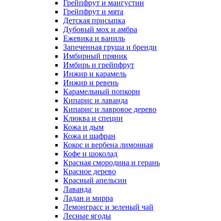
Грейпфрут и мангустин
Грейпфрут и мята
Детская присыпка
Дубовый мох и амбра
Ежевика и ваниль
Запеченная груша и бренди
Имбирный пряник
Имбирь и грейпфрут
Инжир и карамель
Инжир и ревень
Карамельный попкорн
Кипарис и лаванда
Кипарис и лавровое дерево
Клюква и специи
Кожа и дым
Кожа и шафран
Кокос и вербена лимонная
Кофе и шоколад
Красная смородина и герань
Красное дерево
Красный апельсин
Лаванда
Ладан и мирра
Лемонграсс и зеленый чай
Лесные ягоды