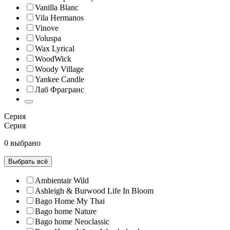
Vanilla Blanc
Vila Hermanos
Vinove
Voluspa
Wax Lyrical
WoodWick
Woody Village
Yankee Candle
Лаб Фрагранс
Серия
Серия
0 выбрано
Выбрать всё
Ambientair Wild
Ashleigh & Burwood Life In Bloom
Bago Home My Thai
Bago home Nature
Bago home Neoclassic