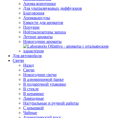
Арома-воротники
Для ультразвуковых диффузоров
Благовония
Аромакапсулы
Емкости для ароматов
Попурри
Нейтрализаторы запаха
Летние ароматы
Новогодние ароматы
Для автомобиля
Свечи
Назад
Свечи
Новогодние свечи
В алюминиевой банке
В подарочной упаковке
В стекле
В керамике
Лампадные
Натуральные и ручной работы
С крышкой
Чайные
Ароматический воск