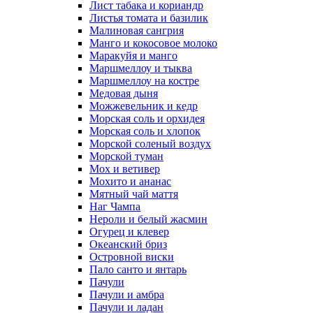
Лист табака и кориандр
Листья томата и базилик
Малиновая сангрия
Манго и кокосовое молоко
Маракуйя и манго
Маршмеллоу и тыква
Маршмеллоу на костре
Медовая дыня
Можжевельник и кедр
Морская соль и орхидея
Морская соль и хлопок
Морской соленый воздух
Морской туман
Мох и ветивер
Мохито и ананас
Мятный чай маття
Наг Чампа
Нероли и белый жасмин
Огурец и клевер
Океанский бриз
Островной виски
Пало санто и янтарь
Пачули
Пачули и амбра
Пачули и ладан