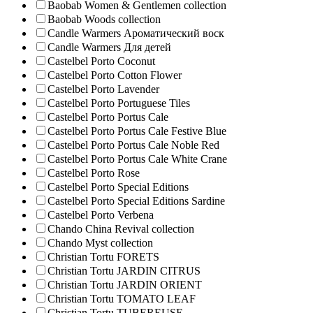
Baobab Women & Gentlemen collection
Baobab Woods collection
Candle Warmers Ароматический воск
Candle Warmers Для детей
Castelbel Porto Coconut
Castelbel Porto Cotton Flower
Castelbel Porto Lavender
Castelbel Porto Portuguese Tiles
Castelbel Porto Portus Cale
Castelbel Porto Portus Cale Festive Blue
Castelbel Porto Portus Cale Noble Red
Castelbel Porto Portus Cale White Crane
Castelbel Porto Rose
Castelbel Porto Special Editions
Castelbel Porto Special Editions Sardine
Castelbel Porto Verbena
Chando China Revival collection
Chando Myst collection
Christian Tortu FORETS
Christian Tortu JARDIN CITRUS
Christian Tortu JARDIN ORIENT
Christian Tortu TOMATO LEAF
Christian Tortu TUBEREUSE