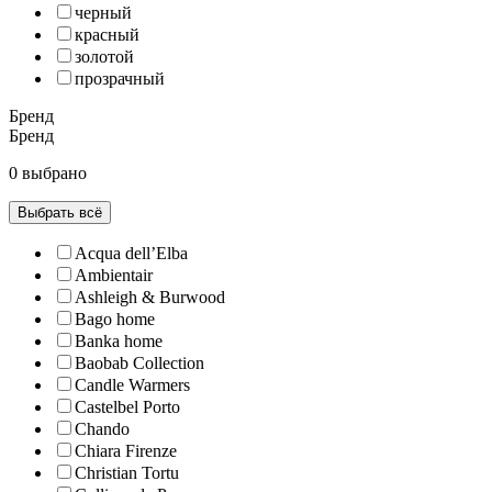
черный
красный
золотой
прозрачный
Бренд
Бренд
0 выбрано
Выбрать всё
Acqua dell’Elba
Ambientair
Ashleigh & Burwood
Bago home
Banka home
Baobab Collection
Candle Warmers
Castelbel Porto
Chando
Chiara Firenze
Christian Tortu