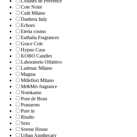
Collines de Рrovencе
Cote Noire
Culti Milano
Danhera Italy
Echoes
Eteria cosmo
Euthalia Fragrances
Grace Cole
Hypno Casa
KOBO Candles
Laboratorio Olfattivo
Ladenac Milano
Magma
Millefiori Milano
Mr&Mrs fragrance
Nomkamo
Pour de Beau
Pranarom
Pure in
Risalto
Sens
Serene House
Urban Apothecary