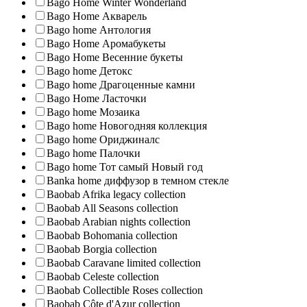
Bago Home Winter Wonderland
Bago Home Акварель
Bago home Антология
Bago Home Аромабукеты
Bago Home Весенние букеты
Bago home Детокс
Bago home Драгоценные камни
Bago Home Ласточки
Bago home Мозаика
Bago home Новогодняя коллекция
Bago home Ориджиналс
Bago home Палочки
Bago home Тот самый Новый год
Banka home диффузор в темном стекле
Baobab Afrika legacy collection
Baobab All Seasons collection
Baobab Arabian nights collection
Baobab Bohomania collection
Baobab Borgia collection
Baobab Caravane limited collection
Baobab Celeste collection
Baobab Collectible Roses collection
Baobab Côte d'Azur collection