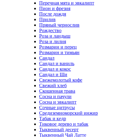
Перечная мята и эвкалипт
Пион и фрезия
После дождя
Прилив
Пряный чернослив
Рождество
Роза и ландыш
Роза и лилия
Розмарин и перец
Розмарин и тимьян
Сандал
Сандал и ваниль
Сандал и кокос
Сандал и Ши
Свежемолотый кофе
Свежий хлеб
Скошенная трава
Сосна и пачули
Сосна и эвкалипт
Сочные цитрусы
Средиземноморский инжир
Табак и кедр
Тиковое дерево и табак
Тыквенный десерт
Тыквенный Чай Латте