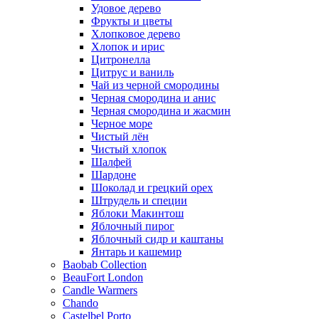
Удовое дерево
Фрукты и цветы
Хлопковое дерево
Хлопок и ирис
Цитронелла
Цитрус и ваниль
Чай из черной смородины
Черная смородина и анис
Черная смородина и жасмин
Черное море
Чистый лён
Чистый хлопок
Шалфей
Шардоне
Шоколад и грецкий орех
Штрудель и специи
Яблоки Макинтош
Яблочный пирог
Яблочный сидр и каштаны
Янтарь и кашемир
Baobab Collection
BeauFort London
Candle Warmers
Chando
Castelbel Porto