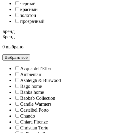
черный
красный
золотой
прозрачный
Бренд
Бренд
0 выбрано
Выбрать всё
Acqua dell’Elba
Ambientair
Ashleigh & Burwood
Bago home
Banka home
Baobab Collection
Candle Warmers
Castelbel Porto
Chando
Chiara Firenze
Christian Tortu