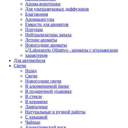
Арома-воротники
Для ультразвуковых диффузоров
Благовония
Аромакапсулы
Емкости для ароматов
Попурри
Нейтрализаторы запаха
Летние ароматы
Новогодние ароматы
Для автомобиля
Свечи
Назад
Свечи
Новогодние свечи
В алюминиевой банке
В подарочной упаковке
В стекле
В керамике
Лампадные
Натуральные и ручной работы
С крышкой
Чайные
Ароматический воск