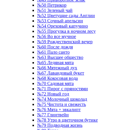
№50 Петрикор
№51 Зеленый чай
№52 Цветущие сады Англии
№53 Сочный апельсин
№54 Ореховый капучино
№55 Прогулка в ночном лесу
№56 Во все мучное
№59 Рождественский вечер
№60 После дождя
№61 Пало санто
№63 Высшее общество
№65 Ледяная мята
№66 Мятежный дух
№67 Лавандовый букет
№68 Кокосовая вода
№70 Садовая мята
№71 Пирог с пряностями
№72 Новый год
№74 Молочный шоколад
№75 Чистота и свежесть
№76 Мята + эвкалипт
№77 Глинтвейн
№78 Утро в цветочном бутике
№79 Подводная жизнь