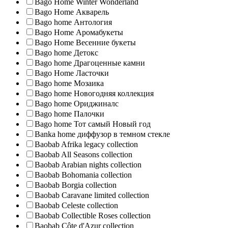
Bago Home Winter Wonderland
Bago Home Акварель
Bago home Антология
Bago Home Аромабукеты
Bago Home Весенние букеты
Bago home Детокс
Bago home Драгоценные камни
Bago Home Ласточки
Bago home Мозаика
Bago home Новогодняя коллекция
Bago home Ориджиналс
Bago home Палочки
Bago home Тот самый Новый год
Banka home диффузор в темном стекле
Baobab Afrika legacy collection
Baobab All Seasons collection
Baobab Arabian nights collection
Baobab Bohomania collection
Baobab Borgia collection
Baobab Caravane limited collection
Baobab Celeste collection
Baobab Collectible Roses collection
Baobab Côte d'Azur collection