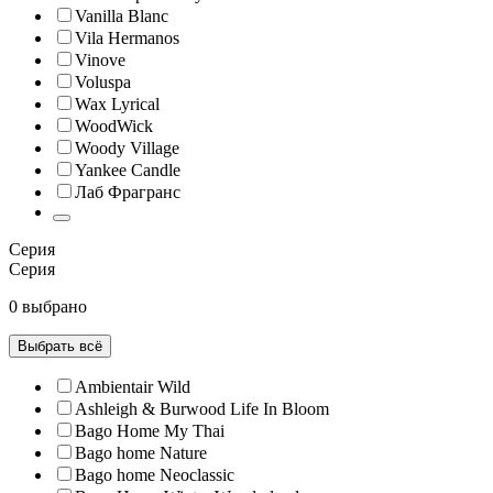
Vanilla Blanc
Vila Hermanos
Vinove
Voluspa
Wax Lyrical
WoodWick
Woody Village
Yankee Candle
Лаб Фрагранс
Серия
Серия
0 выбрано
Выбрать всё
Ambientair Wild
Ashleigh & Burwood Life In Bloom
Bago Home My Thai
Bago home Nature
Bago home Neoclassic