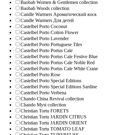
Baobab Women & Gentlemen collection
Baobab Woods collection
Candle Warmers Ароматический воск
Candle Warmers Для детей
Castelbel Porto Coconut
Castelbel Porto Cotton Flower
Castelbel Porto Lavender
Castelbel Porto Portuguese Tiles
Castelbel Porto Portus Cale
Castelbel Porto Portus Cale Festive Blue
Castelbel Porto Portus Cale Noble Red
Castelbel Porto Portus Cale White Crane
Castelbel Porto Rose
Castelbel Porto Special Editions
Castelbel Porto Special Editions Sardine
Castelbel Porto Verbena
Chando China Revival collection
Chando Myst collection
Christian Tortu FORETS
Christian Tortu JARDIN CITRUS
Christian Tortu JARDIN ORIENT
Christian Tortu TOMATO LEAF
Christian Tortu TUBEREUSE