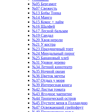
№05 Бергамот
№07 Свежесть
№13 Бобы Тонка
№14 Манго
№15 Кокос + лайм
№16 Шалфей
№17 Лесной бальзам
№19 Сандал
№20 Хвоя нероли
№21 У костра
№23 Праздничный торт
№24 Миндальный пирог
№25 Банановый хлеб
№31 Удовое дерево
№34 Летний кинотеатр
№35 Ночной океан
№36 Цветок мечты
№37 Отдых у моря
№39 Интересная книга
№42 Листья томата
№43 Ягодное чаепитие
№44 Тропический остров
№45 Пустите меня в Голландию
№47 Освежающий грейпфрут
№49 Приворотное зелье