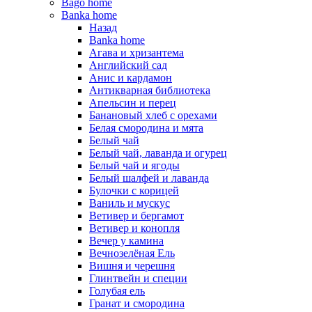
Bago home
Banka home
Назад
Banka home
Агава и хризантема
Английский сад
Анис и кардамон
Антикварная библиотека
Апельсин и перец
Банановый хлеб с орехами
Белая смородина и мята
Белый чай
Белый чай, лаванда и огурец
Белый чай и ягоды
Белый шалфей и лаванда
Булочки с корицей
Ваниль и мускус
Ветивер и бергамот
Ветивер и конопля
Вечер у камина
Вечнозелёная Ель
Вишня и черешня
Глинтвейн и специи
Голубая ель
Гранат и смородина