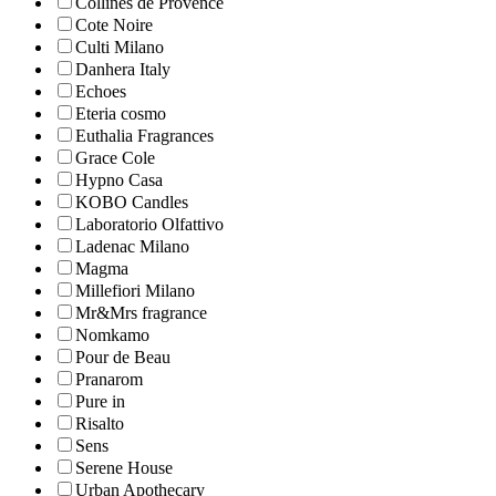
Collines de Рrovencе
Cote Noire
Culti Milano
Danhera Italy
Echoes
Eteria cosmo
Euthalia Fragrances
Grace Cole
Hypno Casa
KOBO Candles
Laboratorio Olfattivo
Ladenac Milano
Magma
Millefiori Milano
Mr&Mrs fragrance
Nomkamo
Pour de Beau
Pranarom
Pure in
Risalto
Sens
Serene House
Urban Apothecary