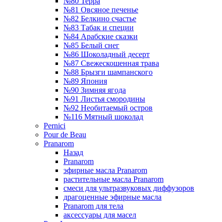
№80 Терра
№81 Овсяное печенье
№82 Белкино счастье
№83 Табак и специи
№84 Арабские сказки
№85 Белый снег
№86 Шоколадный десерт
№87 Свежескошенная трава
№88 Брызги шампанского
№89 Япония
№90 Зимняя ягода
№91 Листья смородины
№92 Необитаемый остров
№116 Мятный шоколад
Pernici
Pour de Beau
Pranarom
Назад
Pranarom
эфирные масла Pranarom
растительные масла Pranarom
смеси для ультразвуковых диффузоров
драгоценные эфирные масла
Pranarom для тела
аксессуары для масел