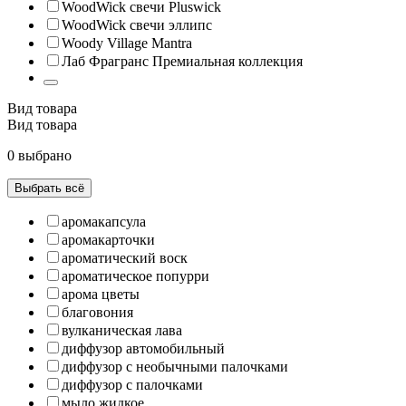
WoodWick свечи Pluswick
WoodWick свечи эллипс
Woody Village Mantra
Лаб Фрагранс Премиальная коллекция
Вид товара
Вид товара
0 выбрано
Выбрать всё
аромакапсула
аромакарточки
ароматический воск
ароматическое попурри
арома цветы
благовония
вулканическая лава
диффузор автомобильный
диффузор с необычными палочками
диффузор с палочками
мыло жидкое