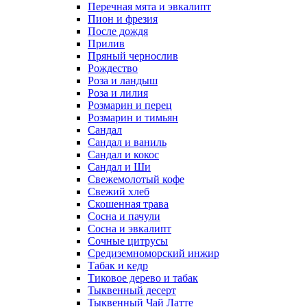
Перечная мята и эвкалипт
Пион и фрезия
После дождя
Прилив
Пряный чернослив
Рождество
Роза и ландыш
Роза и лилия
Розмарин и перец
Розмарин и тимьян
Сандал
Сандал и ваниль
Сандал и кокос
Сандал и Ши
Свежемолотый кофе
Свежий хлеб
Скошенная трава
Сосна и пачули
Сосна и эвкалипт
Сочные цитрусы
Средиземноморский инжир
Табак и кедр
Тиковое дерево и табак
Тыквенный десерт
Тыквенный Чай Латте