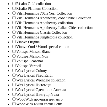
Risalto Gold collection
Risalto Platinum Collection
Vila Hermanos 70ths Year Collection
Vila Hermanos Apothecary cobalt blue Collection
Vila Hermanos Apothecary collection
Vila Hermanos Apothecary Italian Cities collection
Vila Hermanos Classic Collection
Vila Hermanos Jungletopia collection
Vinove Original
Vinove Oud / Wood special edition
Voluspa Maison Blanc
Voluspa Maison Noir
Voluspa Seasonal
Voluspa Vermeil
Wax Lyrical Colony
Wax Lyrical Fired Earth
Wax Lyrical Wrendale collection
Wax Lyrical Питомцы
Wax Lyrical Сделано в Англии
Wax Lyrical Цветущий сад
WoodWick ароматы для авто
WoodWick мини свечи Petite