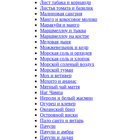
Лист табака и кориандр
Листья томата и базилик
Малиновая сангрия
Манго и кокосовое молоко
Маракуйя и манго
Маршмеллоу и тыква
Маршмеллоу на костре
Медовая дыня
Можжевельник и кедр
Морская соль и орхидея
Морская соль и хлопок
Морской соленый воздух
Морской туман
Мох и ветивер
Мохито и ананас
Мятный чай маття
Наг Чампа
Нероли и белый жасмин
Огурец и клевер
Океанский бриз
Островной виски
Пало санто и янтарь
Пачули
Пачули и амбра
Пачули и ладан