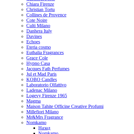
Chiara Firenze
Christian Tortu
Collines de Provence
Cote Noire
Culti Milano
Danhera Italy
Davines
Echoes
Eteria cosmo
Euthalia Fragrances
Grace Cole
Hypno Casa
Jacques Fath Perfumes
Jul et Mad Paris
KOBO Candles
Laboratorio Olfattivo
Ladenac Milano
Logevy Firenze 1965
Magma
Maison Tahite Officine Creative Profumi
Millefiori Milano
Mr&Mrs Fragrance
Nomkamo
Назад
Nomkamo