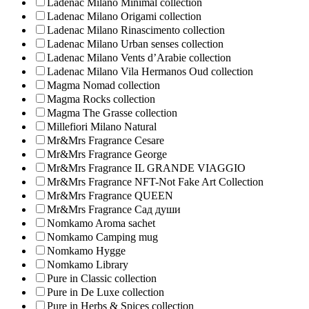
Ladenac Milano Minimal collection
Ladenac Milano Origami collection
Ladenac Milano Rinascimento collection
Ladenac Milano Urban senses collection
Ladenac Milano Vents d’Arabie collection
Ladenac Milano Vila Hermanos Oud collection
Magma Nomad collection
Magma Rocks collection
Magma The Grasse collection
Millefiori Milano Natural
Mr&Mrs Fragrance Cesare
Mr&Mrs Fragrance George
Mr&Mrs Fragrance IL GRANDE VIAGGIO
Mr&Mrs Fragrance NFT-Not Fake Art Collection
Mr&Mrs Fragrance QUEEN
Mr&Mrs Fragrance Сад души
Nomkamo Aroma sachet
Nomkamo Camping mug
Nomkamo Hygge
Nomkamo Library
Pure in Classic collection
Pure in De Luxe collection
Pure in Herbs & Spices collection