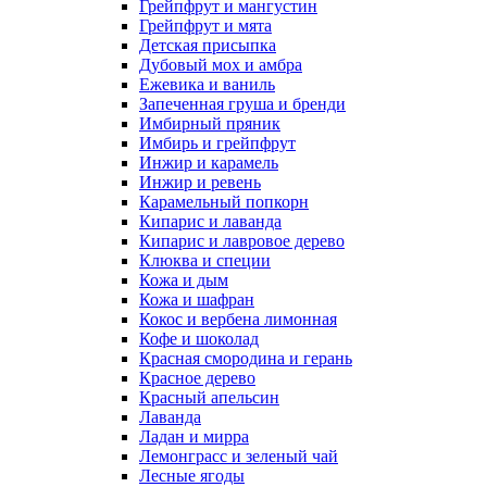
Грейпфрут и мангустин
Грейпфрут и мята
Детская присыпка
Дубовый мох и амбра
Ежевика и ваниль
Запеченная груша и бренди
Имбирный пряник
Имбирь и грейпфрут
Инжир и карамель
Инжир и ревень
Карамельный попкорн
Кипарис и лаванда
Кипарис и лавровое дерево
Клюква и специи
Кожа и дым
Кожа и шафран
Кокос и вербена лимонная
Кофе и шоколад
Красная смородина и герань
Красное дерево
Красный апельсин
Лаванда
Ладан и мирра
Лемонграсс и зеленый чай
Лесные ягоды