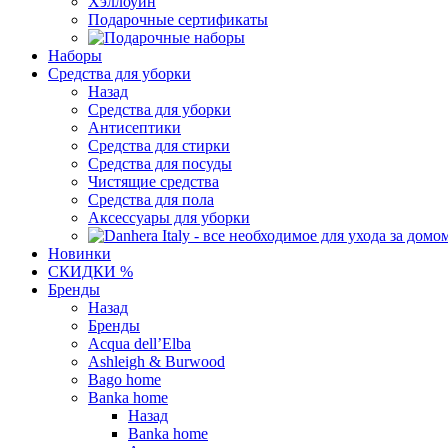
Хэллоуин
Подарочные сертификаты
Наборы
Средства для уборки
Назад
Средства для уборки
Антисептики
Средства для стирки
Средства для посуды
Чистящие средства
Средства для пола
Аксессуары для уборки
Новинки
СКИДКИ %
Бренды
Назад
Бренды
Acqua dell’Elba
Ashleigh & Burwood
Bago home
Banka home
Назад
Banka home