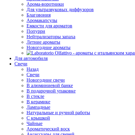
Арома-воротники
Для ультразвуковых диффузоров
Благовония
Аромакапсулы
Емкости для ароматов
Попурри
Нейтрализаторы запаха
Летние ароматы
Новогодние ароматы
Для автомобиля
Свечи
Назад
Свечи
Новогодние свечи
В алюминиевой банке
В подарочной упаковке
В стекле
В керамике
Лампадные
Натуральные и ручной работы
С крышкой
Чайные
Ароматический воск
Аксессуары для свечей