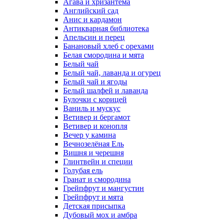
Агава и хризантема
Английский сад
Анис и кардамон
Антикварная библиотека
Апельсин и перец
Банановый хлеб с орехами
Белая смородина и мята
Белый чай
Белый чай, лаванда и огурец
Белый чай и ягоды
Белый шалфей и лаванда
Булочки с корицей
Ваниль и мускус
Ветивер и бергамот
Ветивер и конопля
Вечер у камина
Вечнозелёная Ель
Вишня и черешня
Глинтвейн и специи
Голубая ель
Гранат и смородина
Грейпфрут и мангустин
Грейпфрут и мята
Детская присыпка
Дубовый мох и амбра