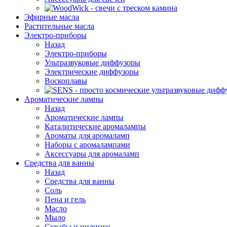
Эфирные масла
Растительные масла
Электро-приборы
Назад
Электро-приборы
Ультразвуковые диффузоры
Электрические диффузоры
Воскоплавы
Ароматические лампы
Назад
Ароматические лампы
Каталитические аромалампы
Ароматы для аромаламп
Наборы с аромалампами
Аксессуары для аромаламп
Средства для ванны
Назад
Средства для ванны
Соль
Пена и гель
Масло
Мыло
Скрабы и пилинги