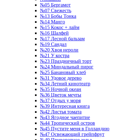
№05 Бергамот
№07 Свежесть
№13 Бобы Тонка
№14 Манго
№15 Кокос + лайм
№16 Шалфей
№17 Лесной бальзам
№19 Сандал
№20 Хвоя нероли
№21 У костра
№23 Праздничный торт
№24 Миндальный пирог
№25 Банановый хлеб
№31 Удовое дерево
№34 Летний кинотеатр
№35 Ночной океан
№36 Цветок мечты
№37 Отдых у моря
№39 Интересная книга
№42 Листья томата
№43 Ягодное чаепитие
№44 Тропический остров
№45 Пустите меня в Голландию
№47 Освежающий грейпфрут
№49 Приворотное зелье