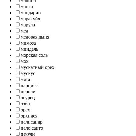
малина
манго
мандарин
маракуйя
марула
мед
медовая дыня
мимоза
миндаль
морская соль
мох
мускатный орех
мускус
мята
нарцисс
нероли
огурец
озон
орех
орхидея
палисандр
пало санто
пачули