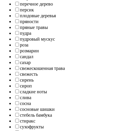
перечное дерево
персик
плодовые деревья
пряности
пряные травы
пудра
пудровый мускус
роза
розмарин
сандал
сахар
свежескошенная трава
свежесть
сирень
сироп
сладкие ноты
слива
сосна
сосновые шишки
стебель бамбука
стиракс
сухофрукты