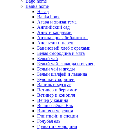
Bago home
Banka home
Назад
Banka home
Агава и хризантема
Английский сад
Анис и кардамон
Антикварная библиотека
Апельсин и перец
Банановый хлеб с орехами
Белая смородина и мята
Белый чай
Белый чай, лаванда и огурец
Белый чай и ягоды
Белый шалфей и лаванда
Булочки с корицей
Ваниль и мускус
Ветивер и бергамот
Ветивер и конопля
Вечер у камина
Вечнозелёная Ель
Вишня и черешня
Глинтвейн и специи
Голубая ель
Гранат и смородина