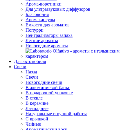
Арома-воротники
Для ультразвуковых диффузоров
Благовония
Аромакапсулы
Емкости для ароматов
Попурри
Нейтрализаторы запаха
Летние ароматы
Новогодние ароматы
Для автомобиля
Свечи
Назад
Свечи
Новогодние свечи
В алюминиевой банке
В подарочной упаковке
В стекле
В керамике
Лампадные
Натуральные и ручной работы
С крышкой
Чайные
Ароматический воск