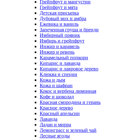
Грейпфрут и мангустин
Грейпфрут и мята
Детская присыпка
Дубовый мох и амбра
Ежевика и ваниль
Запеченная груша и бренди
Имбирный пряник
Имбирь и грейпфрут
Инжир и карамель
Инжир и ревень
Карамельный попкорн
Кипарис и лаванда
Кипарис и лавровое дерево
Клюква и специи
Кожа и дым
Кожа и шафран
Кокос и вербена лимонная
Кофе и шоколад
Красная смородина и герань
Красное дерево
Красный апельсин
Лаванда
Ладан и мирра
Лемонграсс и зеленый чай
Лесные ягоды