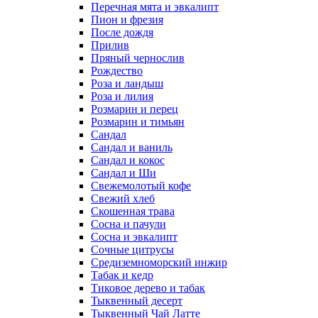
Перечная мята и эвкалипт
Пион и фрезия
После дождя
Прилив
Пряный чернослив
Рождество
Роза и ландыш
Роза и лилия
Розмарин и перец
Розмарин и тимьян
Сандал
Сандал и ваниль
Сандал и кокос
Сандал и Ши
Свежемолотый кофе
Свежий хлеб
Скошенная трава
Сосна и пачули
Сосна и эвкалипт
Сочные цитрусы
Средиземноморский инжир
Табак и кедр
Тиковое дерево и табак
Тыквенный десерт
Тыквенный Чай Латте