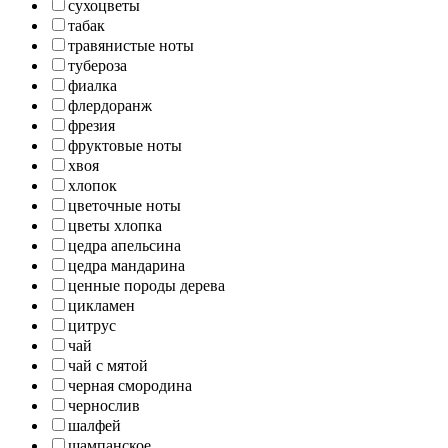
сухоцветы
табак
травянистые ноты
тубероза
фиалка
флердоранж
фрезия
фруктовые ноты
хвоя
хлопок
цветочные ноты
цветы хлопка
цедра апельсина
цедра мандарина
ценные породы дерева
цикламен
цитрус
чай
чай с мятой
черная смородина
чернослив
шалфей
шампанское