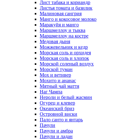
Лист табака и кориандр
Листья томата и базилик
Малиновая сангрия
Манго и кокосовое молоко
Маракуйя и манго
Маршмеллоу и тыква
Маршмеллоу на костре
Медовая дыня
Можжевельник и кедр
Морская соль и орхидея
Морская соль и хлопок
Морской соленый воздух
Морской туман
Мох и ветивер
Мохито и ананас
Мятный чай маття
Наг Чампа
Нероли и белый жасмин
Огурец и клевер
Океанский бриз
Островной виски
Пало санто и янтарь
Пачули
Пачули и амбра
Пачули и ладан