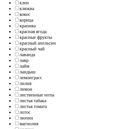
клен
клюква
кокос
корица
крапива
красная ягода
красные фрукты
красный апельсин
красный чай
лаванда
лавр
лайм
ландыш
лемонграсс
лилия
лимон
лиственные ноты
листья табака
листья томата
лотос
люпин
магнолия