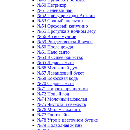
№50 Петрикор
№51 Зеленый чай
№52 Цветущие сады Англии
№53 Сочный апельсин
№54 Ореховый капучино
№55 Прогулка в ночном лесу
№56 Во все мучное
№59 Рождественский вечер
№60 После дождя
№61 Пало санто
№63 Высшее общество
№65 Ледяная мята
№66 Мятежный дух
№67 Лавандовый букет
№68 Кокосовая вода
№70 Садовая мята
№71 Пирог с пряностями
№72 Новый год
№74 Молочный шоколад
№75 Чистота и свежесть
№76 Мята + эвкалипт
№77 Глинтвейн
№78 Утро в цветочном бутике
№79 Подводная жизнь