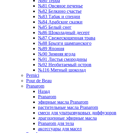
№80 Терра
№81 Овсяное печенье
№82 Белкино счастье
№83 Табак и специи
№84 Арабские сказки
№85 Белый снег
№86 Шоколадный десерт
№87 Свежескошенная трава
№88 Брызги шампанского
№89 Япония
№90 Зимняя ягода
№91 Листья смородины
№92 Необитаемый остров
№116 Мятный шоколад
Pernici
Pour de Beau
Pranarom
Назад
Pranarom
эфирные масла Pranarom
растительные масла Pranarom
смеси для ультразвуковых диффузоров
драгоценные эфирные масла
Pranarom для тела
аксессуары для масел