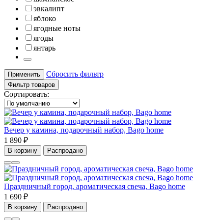
эвкалипт
яблоко
ягодные ноты
ягоды
янтарь
Сбросить фильтр
Применить
Фильтр товаров
Сортировать:
Вечер у камина, подарочный набор, Bago home
1 890 ₽
В корзину
Распродано
Праздничный город, ароматическая свеча, Bago home
1 690 ₽
В корзину
Распродано