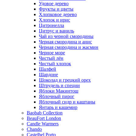
Удовое дерево
Фрукты и цветы
Хлопковое дерево
Хлопок и ирис
Цитронелла
Цитрус и ваниль
Чай из черной смородины
Черная смородина и анис
Черная смородина и жасмин
Черное море
Чистый лён
Чистый хлопок
Шалфей
Шардоне
Шоколад и грецкий орех
Штрудель и специи
Яблоки Макинтош
Яблочный пирог
Яблочный сидр и каштаны
Янтарь и кашемир
Baobab Collection
BeauFort London
Candle Warmers
Chando
Castelbel Porto