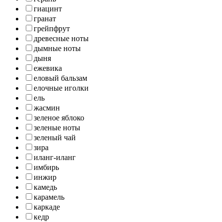
гиацинт
гранат
грейпфрут
древесные ноты
дымные ноты
дыня
ежевика
еловый бальзам
елочные иголки
ель
жасмин
зеленое яблоко
зеленые ноты
зеленый чай
зира
иланг-иланг
имбирь
инжир
камедь
карамель
каркаде
кедр