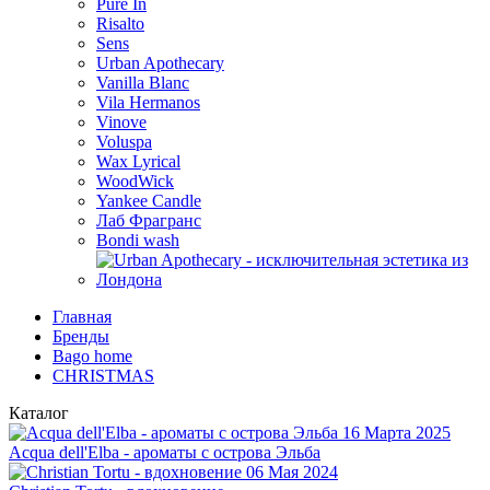
Pure In
Risalto
Sens
Urban Apothecary
Vanilla Blanc
Vila Hermanos
Vinove
Voluspa
Wax Lyrical
WoodWick
Yankee Candle
Лаб Фрагранс
Bondi wash
Главная
Бренды
Bago home
CHRISTMAS
Каталог
16 Марта 2025
Acqua dell'Elba - ароматы с острова Эльба
06 Мая 2024