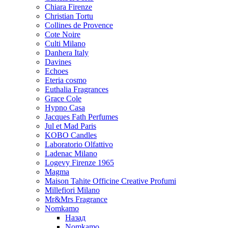
Chiara Firenze
Christian Tortu
Collines de Provence
Cote Noire
Culti Milano
Danhera Italy
Davines
Echoes
Eteria cosmo
Euthalia Fragrances
Grace Cole
Hypno Casa
Jacques Fath Perfumes
Jul et Mad Paris
KOBO Candles
Laboratorio Olfattivo
Ladenac Milano
Logevy Firenze 1965
Magma
Maison Tahite Officine Creative Profumi
Millefiori Milano
Mr&Mrs Fragrance
Nomkamo
Назад
Nomkamo