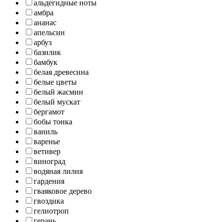
альдегидные ноты
амбра
ананас
апельсин
арбуз
базилик
бамбук
белая древесина
белые цветы
белый жасмин
белый мускат
бергамот
бобы тонка
ваниль
варенье
ветивер
виноград
водяная лилия
гардения
гваяковое дерево
гвоздика
гелиотроп
герань