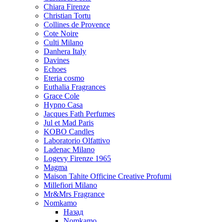
Chiara Firenze
Christian Tortu
Collines de Provence
Cote Noire
Culti Milano
Danhera Italy
Davines
Echoes
Eteria cosmo
Euthalia Fragrances
Grace Cole
Hypno Casa
Jacques Fath Perfumes
Jul et Mad Paris
KOBO Candles
Laboratorio Olfattivo
Ladenac Milano
Logevy Firenze 1965
Magma
Maison Tahite Officine Creative Profumi
Millefiori Milano
Mr&Mrs Fragrance
Nomkamo
Назад
Nomkamo