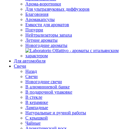
Арома-воротники
Для ультразвуковых диффузоров
Благовония
Аромакапсулы
Емкости для ароматов
Попурри
Нейтрализаторы запаха
Летние ароматы
Новогодние ароматы
Для автомобиля
Свечи
Назад
Свечи
Новогодние свечи
В алюминиевой банке
В подарочной упаковке
В стекле
В керамике
Лампадные
Натуральные и ручной работы
С крышкой
Чайные
Ароматический воск