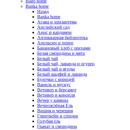
Bago home
Banka home
Назад
Banka home
Агава и хризантема
Английский сад
Анис и кардамон
Антикварная библиотека
Апельсин и перец
Банановый хлеб с орехами
Белая смородина и мята
Белый чай
Белый чай, лаванда и огурец
Белый чай и ягоды
Белый шалфей и лаванда
Булочки с корицей
Ваниль и мускус
Ветивер и бергамот
Ветивер и конопля
Вечер у камина
Вечнозелёная Ель
Вишня и черешня
Глинтвейн и специи
Голубая ель
Гранат и смородина