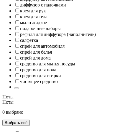
диффузор с палочками
крем для рук
крем для тела
мыло жидкое
подарочные наборы
рефилл для диффузора (наполнитель)
салфетка
спрей для автомобиля
спрей для белья
спрей для дома
средство для мытья посуды
средство для пола
средство для стирки
чистящее средство
Ноты
Ноты
0 выбрано
Выбрать всё