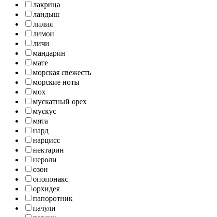
лакрица
ландыш
лилия
лимон
личи
мандарин
мате
морская свежесть
морские ноты
мох
мускатный орех
мускус
мята
нард
нарцисс
нектарин
нероли
озон
опопонакс
орхидея
папоротник
пачули