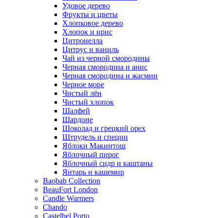
Удовое дерево
Фрукты и цветы
Хлопковое дерево
Хлопок и ирис
Цитронелла
Цитрус и ваниль
Чай из черной смородины
Черная смородина и анис
Черная смородина и жасмин
Черное море
Чистый лён
Чистый хлопок
Шалфей
Шардоне
Шоколад и грецкий орех
Штрудель и специи
Яблоки Макинтош
Яблочный пирог
Яблочный сидр и каштаны
Янтарь и кашемир
Baobab Collection
BeauFort London
Candle Warmers
Chando
Castelbel Porto