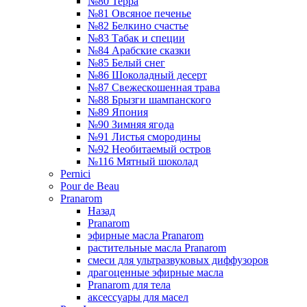
№80 Терра
№81 Овсяное печенье
№82 Белкино счастье
№83 Табак и специи
№84 Арабские сказки
№85 Белый снег
№86 Шоколадный десерт
№87 Свежескошенная трава
№88 Брызги шампанского
№89 Япония
№90 Зимняя ягода
№91 Листья смородины
№92 Необитаемый остров
№116 Мятный шоколад
Pernici
Pour de Beau
Pranarom
Назад
Pranarom
эфирные масла Pranarom
растительные масла Pranarom
смеси для ультразвуковых диффузоров
драгоценные эфирные масла
Pranarom для тела
аксессуары для масел