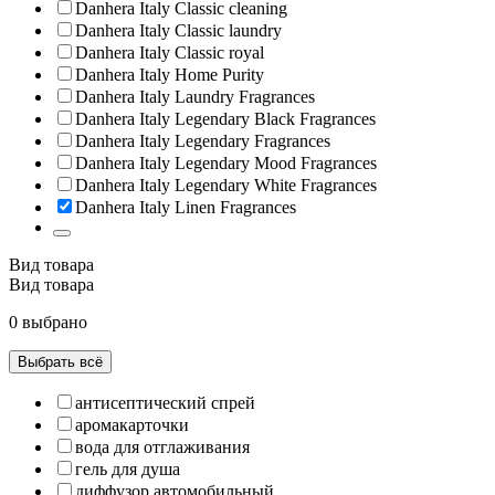
Danhera Italy Classic cleaning
Danhera Italy Classic laundry
Danhera Italy Classic royal
Danhera Italy Home Purity
Danhera Italy Laundry Fragrances
Danhera Italy Legendary Black Fragrances
Danhera Italy Legendary Fragrances
Danhera Italy Legendary Mood Fragrances
Danhera Italy Legendary White Fragrances
Danhera Italy Linen Fragrances
Вид товара
Вид товара
0 выбрано
Выбрать всё
антисептический спрей
аромакарточки
вода для отглаживания
гель для душа
диффузор автомобильный