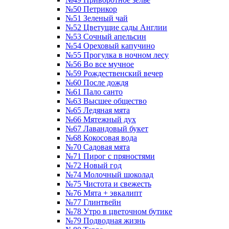
№50 Петрикор
№51 Зеленый чай
№52 Цветущие сады Англии
№53 Сочный апельсин
№54 Ореховый капучино
№55 Прогулка в ночном лесу
№56 Во все мучное
№59 Рождественский вечер
№60 После дождя
№61 Пало санто
№63 Высшее общество
№65 Ледяная мята
№66 Мятежный дух
№67 Лавандовый букет
№68 Кокосовая вода
№70 Садовая мята
№71 Пирог с пряностями
№72 Новый год
№74 Молочный шоколад
№75 Чистота и свежесть
№76 Мята + эвкалипт
№77 Глинтвейн
№78 Утро в цветочном бутике
№79 Подводная жизнь