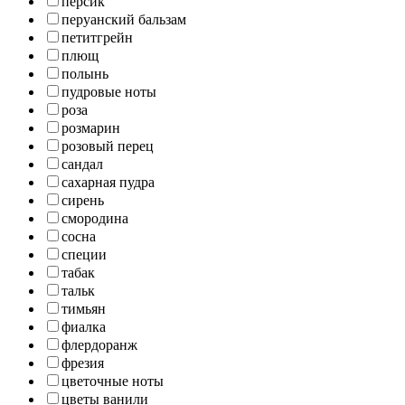
персик
перуанский бальзам
петитгрейн
плющ
полынь
пудровые ноты
роза
розмарин
розовый перец
сандал
сахарная пудра
сирень
смородина
сосна
специи
табак
тальк
тимьян
фиалка
флердоранж
фрезия
цветочные ноты
цветы ванили