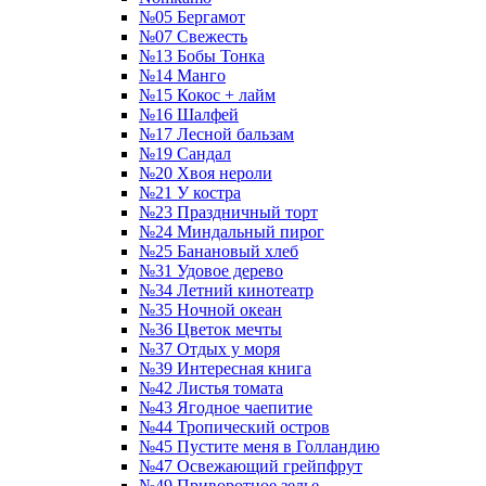
№05 Бергамот
№07 Свежесть
№13 Бобы Тонка
№14 Манго
№15 Кокос + лайм
№16 Шалфей
№17 Лесной бальзам
№19 Сандал
№20 Хвоя нероли
№21 У костра
№23 Праздничный торт
№24 Миндальный пирог
№25 Банановый хлеб
№31 Удовое дерево
№34 Летний кинотеатр
№35 Ночной океан
№36 Цветок мечты
№37 Отдых у моря
№39 Интересная книга
№42 Листья томата
№43 Ягодное чаепитие
№44 Тропический остров
№45 Пустите меня в Голландию
№47 Освежающий грейпфрут
№49 Приворотное зелье