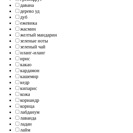
давана
дерево уд
дуб
ежевика
жасмин
желтый мандарин
зеленые ноты
зеленый чай
иланг-иланг
ирис
какао
кардамон
кашемир
кедр
кипарис
кожа
кориандр
корица
лабданум
лаванда
ладан
лайм