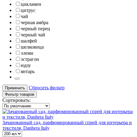
цикламен
цитрус
чай
черная амбра
черный перец
черный чай
шалфей
шелковица
элеми
эстрагон
юдзу
янтарь
Сбросить фильтр
Применить
Фильтр товаров
Сортировать:
Зачарованный сад, парфюмированный спрей для интерьера и
текстиля, Danhera Italy