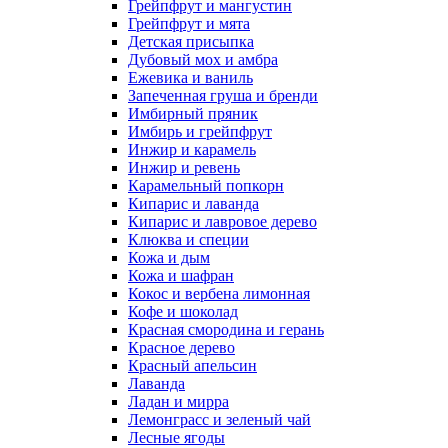
Грейпфрут и мангустин
Грейпфрут и мята
Детская присыпка
Дубовый мох и амбра
Ежевика и ваниль
Запеченная груша и бренди
Имбирный пряник
Имбирь и грейпфрут
Инжир и карамель
Инжир и ревень
Карамельный попкорн
Кипарис и лаванда
Кипарис и лавровое дерево
Клюква и специи
Кожа и дым
Кожа и шафран
Кокос и вербена лимонная
Кофе и шоколад
Красная смородина и герань
Красное дерево
Красный апельсин
Лаванда
Ладан и мирра
Лемонграсс и зеленый чай
Лесные ягоды