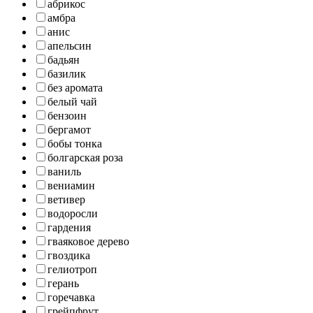
абрикос
амбра
анис
апельсин
бадьян
базилик
без аромата
белый чай
бензоин
бергамот
бобы тонка
болгарская роза
ваниль
вениамин
ветивер
водоросли
гардения
гваяковое дерево
гвоздика
гелиотроп
герань
горечавка
грейпфрут