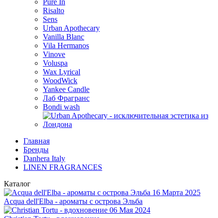
Pure In
Risalto
Sens
Urban Apothecary
Vanilla Blanc
Vila Hermanos
Vinove
Voluspa
Wax Lyrical
WoodWick
Yankee Candle
Лаб Фрагранс
Bondi wash
Главная
Бренды
Danhera Italy
LINEN FRAGRANCES
Каталог
16 Марта 2025
Acqua dell'Elba - ароматы с острова Эльба
06 Мая 2024