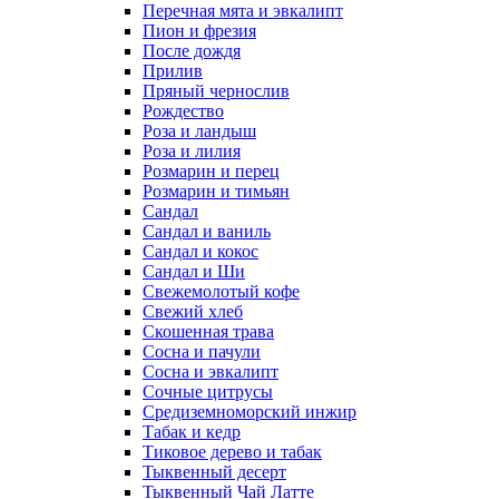
Перечная мята и эвкалипт
Пион и фрезия
После дождя
Прилив
Пряный чернослив
Рождество
Роза и ландыш
Роза и лилия
Розмарин и перец
Розмарин и тимьян
Сандал
Сандал и ваниль
Сандал и кокос
Сандал и Ши
Свежемолотый кофе
Свежий хлеб
Скошенная трава
Сосна и пачули
Сосна и эвкалипт
Сочные цитрусы
Средиземноморский инжир
Табак и кедр
Тиковое дерево и табак
Тыквенный десерт
Тыквенный Чай Латте