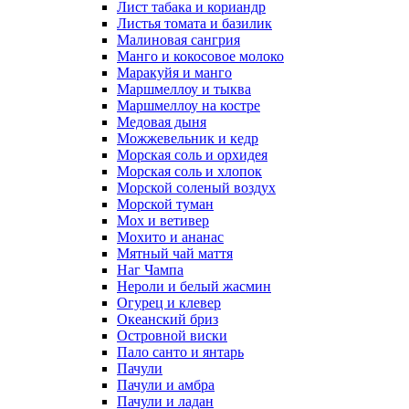
Лист табака и кориандр
Листья томата и базилик
Малиновая сангрия
Манго и кокосовое молоко
Маракуйя и манго
Маршмеллоу и тыква
Маршмеллоу на костре
Медовая дыня
Можжевельник и кедр
Морская соль и орхидея
Морская соль и хлопок
Морской соленый воздух
Морской туман
Мох и ветивер
Мохито и ананас
Мятный чай маття
Наг Чампа
Нероли и белый жасмин
Огурец и клевер
Океанский бриз
Островной виски
Пало санто и янтарь
Пачули
Пачули и амбра
Пачули и ладан