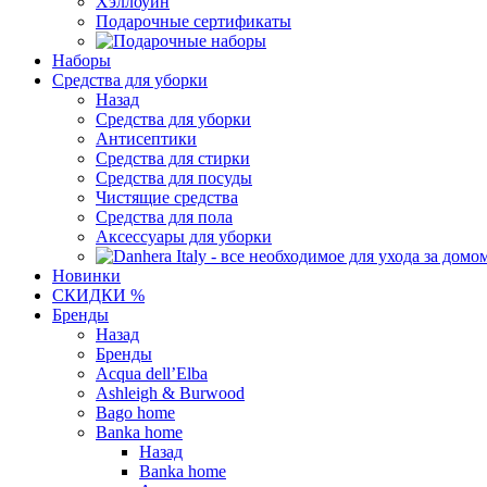
Хэллоуин
Подарочные сертификаты
Наборы
Средства для уборки
Назад
Средства для уборки
Антисептики
Средства для стирки
Средства для посуды
Чистящие средства
Средства для пола
Аксессуары для уборки
Новинки
СКИДКИ %
Бренды
Назад
Бренды
Acqua dell’Elba
Ashleigh & Burwood
Bago home
Banka home
Назад
Banka home