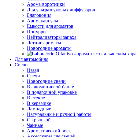
Арома-воротники
Для ультразвуковых диффузоров
Благовония
Аромакапсулы
Емкости для ароматов
Попурри
Нейтрализаторы запаха
Летние ароматы
Новогодние ароматы
Для автомобиля
Свечи
Назад
Свечи
Новогодние свечи
В алюминиевой банке
В подарочной упаковке
В стекле
В керамике
Лампадные
Натуральные и ручной работы
С крышкой
Чайные
Ароматический воск
Аксессуары для свечей