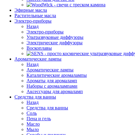
Эфирные масла
Растительные масла
Электро-приборы
Назад
Электро-приборы
Ультразвуковые диффузоры
Электрические диффузоры
Воскоплавы
Ароматические лампы
Назад
Ароматические лампы
Каталитические аромалампы
Ароматы для аромаламп
Наборы с аромалампами
Аксессуары для аромаламп
Средства для ванны
Назад
Средства для ванны
Соль
Пена и гель
Масло
Мыло
Скрабы и пилинги