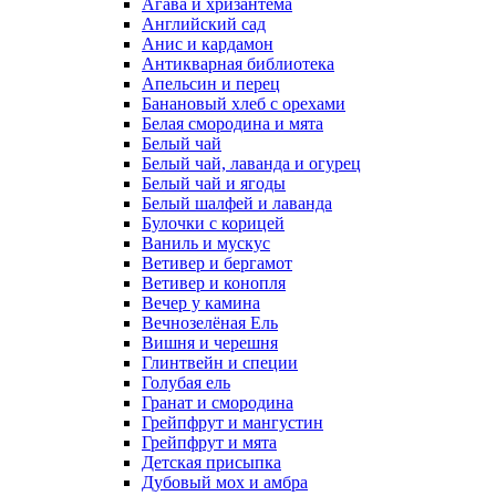
Агава и хризантема
Английский сад
Анис и кардамон
Антикварная библиотека
Апельсин и перец
Банановый хлеб с орехами
Белая смородина и мята
Белый чай
Белый чай, лаванда и огурец
Белый чай и ягоды
Белый шалфей и лаванда
Булочки с корицей
Ваниль и мускус
Ветивер и бергамот
Ветивер и конопля
Вечер у камина
Вечнозелёная Ель
Вишня и черешня
Глинтвейн и специи
Голубая ель
Гранат и смородина
Грейпфрут и мангустин
Грейпфрут и мята
Детская присыпка
Дубовый мох и амбра