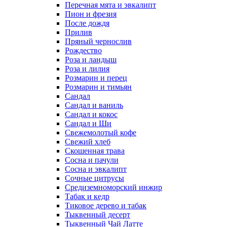
Перечная мята и эвкалипт
Пион и фрезия
После дождя
Прилив
Пряный чернослив
Рождество
Роза и ландыш
Роза и лилия
Розмарин и перец
Розмарин и тимьян
Сандал
Сандал и ваниль
Сандал и кокос
Сандал и Ши
Свежемолотый кофе
Свежий хлеб
Скошенная трава
Сосна и пачули
Сосна и эвкалипт
Сочные цитрусы
Средиземноморский инжир
Табак и кедр
Тиковое дерево и табак
Тыквенный десерт
Тыквенный Чай Латте