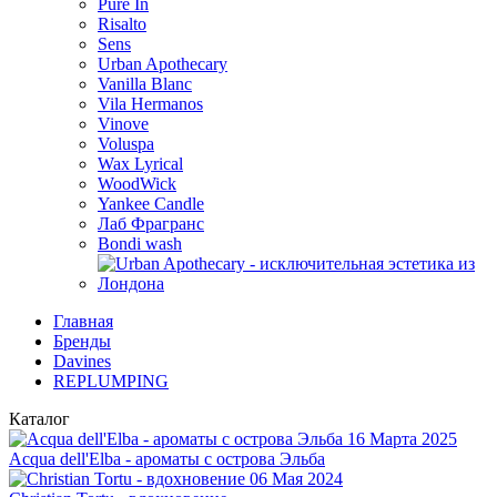
Pure In
Risalto
Sens
Urban Apothecary
Vanilla Blanc
Vila Hermanos
Vinove
Voluspa
Wax Lyrical
WoodWick
Yankee Candle
Лаб Фрагранс
Bondi wash
Главная
Бренды
Davines
REPLUMPING
Каталог
16 Марта 2025
Acqua dell'Elba - ароматы с острова Эльба
06 Мая 2024