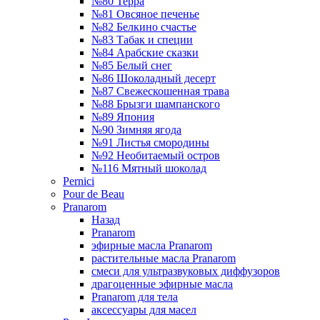
№80 Терра
№81 Овсяное печенье
№82 Белкино счастье
№83 Табак и специи
№84 Арабские сказки
№85 Белый снег
№86 Шоколадный десерт
№87 Свежескошенная трава
№88 Брызги шампанского
№89 Япония
№90 Зимняя ягода
№91 Листья смородины
№92 Необитаемый остров
№116 Мятный шоколад
Pernici
Pour de Beau
Pranarom
Назад
Pranarom
эфирные масла Pranarom
растительные масла Pranarom
смеси для ультразвуковых диффузоров
драгоценные эфирные масла
Pranarom для тела
аксессуары для масел