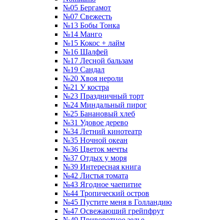
№05 Бергамот
№07 Свежесть
№13 Бобы Тонка
№14 Манго
№15 Кокос + лайм
№16 Шалфей
№17 Лесной бальзам
№19 Сандал
№20 Хвоя нероли
№21 У костра
№23 Праздничный торт
№24 Миндальный пирог
№25 Банановый хлеб
№31 Удовое дерево
№34 Летний кинотеатр
№35 Ночной океан
№36 Цветок мечты
№37 Отдых у моря
№39 Интересная книга
№42 Листья томата
№43 Ягодное чаепитие
№44 Тропический остров
№45 Пустите меня в Голландию
№47 Освежающий грейпфрут
№49 Приворотное зелье