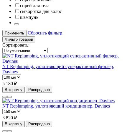
спрей для тела
сыворотка для волос
шампунь
Сбросить фильтр
Применить
Фильтр товаров
Сортировать:
NT Replumping, уплотняющий суперактивный филлер,
Davines
5 180 ₽
В корзину
Распродано
NT Replumping, уплотняющий кондиционер, Davines
3 820 ₽
В корзину
Распродано