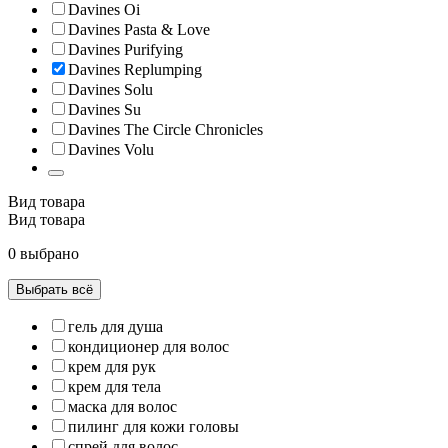
Davines Oi
Davines Pasta & Love
Davines Purifying
Davines Replumping
Davines Solu
Davines Su
Davines The Circle Chronicles
Davines Volu
Вид товара
Вид товара
0 выбрано
Выбрать всё
гель для душа
кондиционер для волос
крем для рук
крем для тела
маска для волос
пилинг для кожи головы
спрей для волос