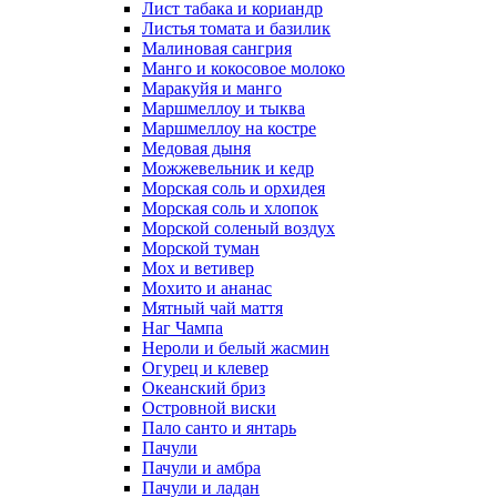
Лист табака и кориандр
Листья томата и базилик
Малиновая сангрия
Манго и кокосовое молоко
Маракуйя и манго
Маршмеллоу и тыква
Маршмеллоу на костре
Медовая дыня
Можжевельник и кедр
Морская соль и орхидея
Морская соль и хлопок
Морской соленый воздух
Морской туман
Мох и ветивер
Мохито и ананас
Мятный чай маття
Наг Чампа
Нероли и белый жасмин
Огурец и клевер
Океанский бриз
Островной виски
Пало санто и янтарь
Пачули
Пачули и амбра
Пачули и ладан