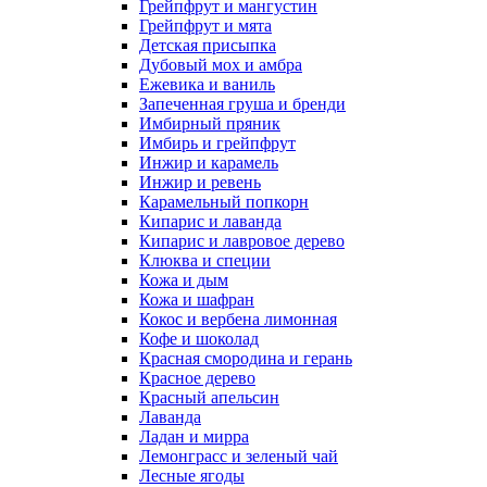
Грейпфрут и мангустин
Грейпфрут и мята
Детская присыпка
Дубовый мох и амбра
Ежевика и ваниль
Запеченная груша и бренди
Имбирный пряник
Имбирь и грейпфрут
Инжир и карамель
Инжир и ревень
Карамельный попкорн
Кипарис и лаванда
Кипарис и лавровое дерево
Клюква и специи
Кожа и дым
Кожа и шафран
Кокос и вербена лимонная
Кофе и шоколад
Красная смородина и герань
Красное дерево
Красный апельсин
Лаванда
Ладан и мирра
Лемонграсс и зеленый чай
Лесные ягоды