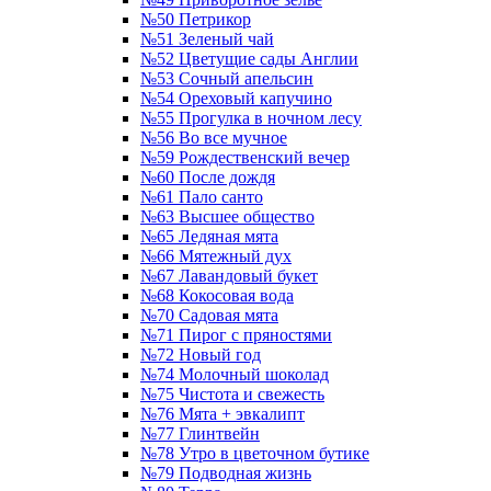
№50 Петрикор
№51 Зеленый чай
№52 Цветущие сады Англии
№53 Сочный апельсин
№54 Ореховый капучино
№55 Прогулка в ночном лесу
№56 Во все мучное
№59 Рождественский вечер
№60 После дождя
№61 Пало санто
№63 Высшее общество
№65 Ледяная мята
№66 Мятежный дух
№67 Лавандовый букет
№68 Кокосовая вода
№70 Садовая мята
№71 Пирог с пряностями
№72 Новый год
№74 Молочный шоколад
№75 Чистота и свежесть
№76 Мята + эвкалипт
№77 Глинтвейн
№78 Утро в цветочном бутике
№79 Подводная жизнь