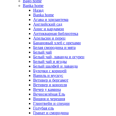
Bago home
Banka home
Назад
Banka home
Агава и хризантема
Английский сад
Анис и кардамон
Антикварная библиотека
Апельсин и перец
Банановый хлеб с орехами
Белая смородина и мята
Белый чай
Белый чай, лаванда и огурец
Белый чай и ягоды
Белый шалфей и лаванда
Булочки с корицей
Ваниль и мускус
Ветивер и бергамот
Ветивер и конопля
Вечер у камина
Вечнозелёная Ель
Вишня и черешня
Глинтвейн и специи
Голубая ель
Гранат и смородина