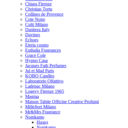
Chiara Firenze
Christian Tortu
Collines de Provence
Cote Noire
Culti Milano
Danhera Italy
Davines
Echoes
Eteria cosmo
Euthalia Fragrances
Grace Cole
Hypno Casa
Jacques Fath Perfumes
Jul et Mad Paris
KOBO Candles
Laboratorio Olfattivo
Ladenac Milano
Logevy Firenze 1965
Magma
Maison Tahite Officine Creative Profumi
Millefiori Milano
Mr&Mrs Fragrance
Nomkamo
Назад
Nomkamo