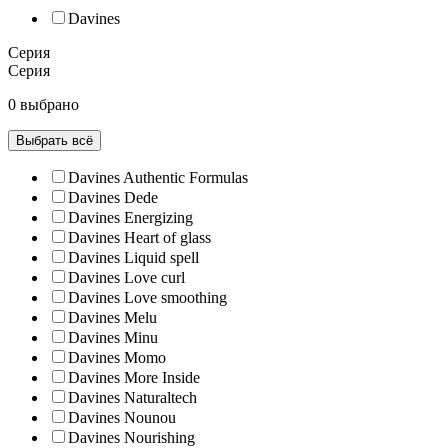
Davines
Серия
Серия
0 выбрано
Выбрать всё
Davines Authentic Formulas
Davines Dede
Davines Energizing
Davines Heart of glass
Davines Liquid spell
Davines Love curl
Davines Love smoothing
Davines Melu
Davines Minu
Davines Momo
Davines More Inside
Davines Naturaltech
Davines Nounou
Davines Nourishing