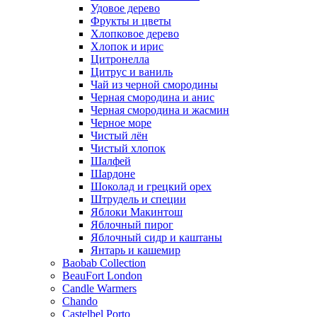
Удовое дерево
Фрукты и цветы
Хлопковое дерево
Хлопок и ирис
Цитронелла
Цитрус и ваниль
Чай из черной смородины
Черная смородина и анис
Черная смородина и жасмин
Черное море
Чистый лён
Чистый хлопок
Шалфей
Шардоне
Шоколад и грецкий орех
Штрудель и специи
Яблоки Макинтош
Яблочный пирог
Яблочный сидр и каштаны
Янтарь и кашемир
Baobab Collection
BeauFort London
Candle Warmers
Chando
Castelbel Porto