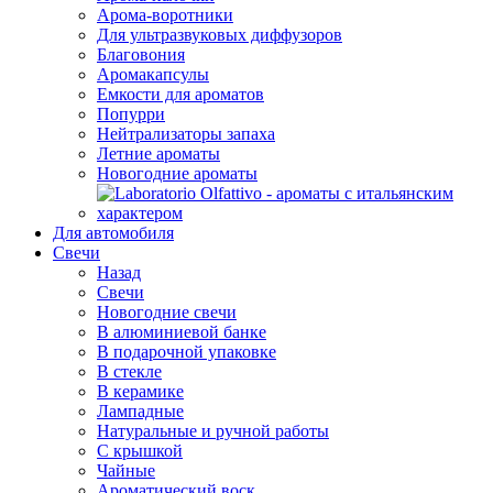
Арома-воротники
Для ультразвуковых диффузоров
Благовония
Аромакапсулы
Емкости для ароматов
Попурри
Нейтрализаторы запаха
Летние ароматы
Новогодние ароматы
Для автомобиля
Свечи
Назад
Свечи
Новогодние свечи
В алюминиевой банке
В подарочной упаковке
В стекле
В керамике
Лампадные
Натуральные и ручной работы
С крышкой
Чайные
Ароматический воск